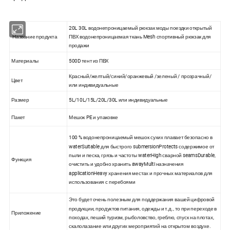
20L 30L водонепроницаемый рюкзак моды поездки открытый
Название продукта
ПВХ водонепроницаемая ткань Mesh спортивный рюкзак для
продажи
Материалы
500D тент из ПВХ
Красный/желтый/синий/оранжевый /зеленый / прозрачный/
Цвет
или индивидуальные
Размер
5L/10L/15L/20L/30L или индивидуальные
Пакет
Мешок PE и упаковке
100 % водонепроницаемый мешок сухих плавает безопасно в
waterSuitable для быстрого submersionProtects содержимое от
пыли и песка, грязь и частоты waterHigh сварной seamsDurable,
Функция
очистить и удобно хранить awayMulti назначения
applicationHeavy хранения местах и прочных материалов для
использования с перебоями
Это будет очень полезным для поддержания вашей цифровой
продукции, продуктов питания, одежды и т.д., то при переходе в
Приложение
походах, пеший туризм, рыболовство, греблю, спуск на плотах,
скалолазание или других мероприятий на открытом воздухе.