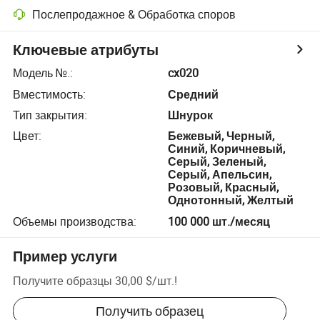
Послепродажное & Обработка споров
Ключевые атрибуты
Модель №.
:
cx020
Вместимость
:
Средний
Тип закрытия
:
Шнурок
Цвет
:
Бежевый, Черный,
Синий, Коричневый,
Серый, Зеленый,
Серый, Апельсин,
Розовый, Красный,
Однотонный, Желтый
Объемы производства
:
100 000 шт./месяц
Пример услуги
Получите образцы
30,00 $
/
шт.
!
Получить образец