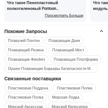
Что такое Пенопластовый
Что та
полиэтиленовый Pontoon
модуль
поплавковый бак плавка барабана для
квадра
Просмотреть Больше
Марина док
заполн
Похожие Запросы
Плавучий Понтон
Плавающие Доки
Плавающий Резина
Плавающий Мост
Плавающие Фenders
Плавающая Платформа
Оушен Плавающие Барьеры Безопасности Массовая покупка
Связанные поставщики
Пластиковая Поддона
Пластиковая Полка
Пластиковая Полка
Морская Лодка
Морской Аксессуар
Морской Велосипед