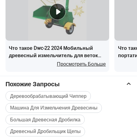
дверцы, другой - выход снизу, конструкция и
работа очень просты.
5. Привод может осуществляться как дизельным
двигателем, так и электродвигателем, что очень
Что такое Dwc-22 2024 Мобильный
Что та
удобно в эксплуатации.
древесный измельчитель для веток
портат
деревьев
машин
Просмотреть Больше
Похожие Запросы
Деревообрабатывающий Чиппер
Машина Для Измельчения Древесины
Большая Древесная Дробилка
Древесный Дробильщик Щепы