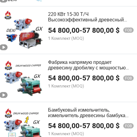
220 КВт 15-30 Т/Ч
Высокоэффективный древесный
измельчитель
54 800,00
-
57 800,00
$
FOB
1 Комплект
(MOQ)
Фабрика напрямую продает
древесину дробилку с мощностью
15-30 т/ч
54 800,00
-
57 800,00
$
FOB
1 Комплект
(MOQ)
Бамбуковый измельчитель,
измельчитель древесины бамбука
для чипсов с мощностью 15-30 т/ч
54 800,00
-
57 800,00
$
FOB
1 Комплект
(MOQ)