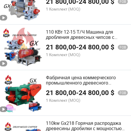
21 800,00
-
24 800,00
$
FOB
1 Комплект
(MOQ)
110 КВт 12-15 Т/Ч Машина для
дробления древесных чипсов с
разумной конструкцией
21 800,00
-
24 800,00
$
FOB
1 Комплект
(MOQ)
Фабричная цена коммерческого
промышленного древесного
измельчителя с мощностью 12-15 т/ч
21 800,00
-
24 800,00
$
FOB
1 Комплект
(MOQ)
110kw Gx218 Горячая распродажа
древесины дробилки с мощностью