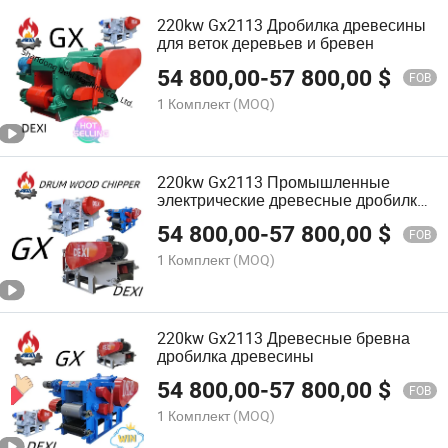
220kw Gx2113 Дробилка древесины
для веток деревьев и бревен
54 800,00
-
57 800,00
$
FOB
1 Комплект
(MOQ)
220kw Gx2113 Промышленные
электрические древесные дробилки
на продажу
54 800,00
-
57 800,00
$
FOB
1 Комплект
(MOQ)
220kw Gx2113 Древесные бревна
дробилка древесины
54 800,00
-
57 800,00
$
FOB
1 Комплект
(MOQ)