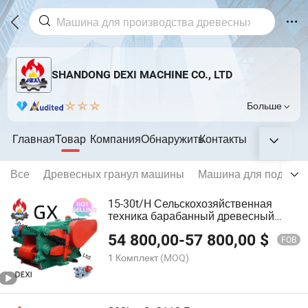
SHANDONG DEXI MACHINE CO., LTD
Больше
Главная
Товар
Компания
Обнаружить
Контакты
Все
Древесных гранул машины
Машина для подачи 
15-30t/H Сельскохозяйственная
техника барабанный древесный
измельчитель для резки различных
54 800,00
-
57 800,00
$
пород древесины
FOB
1 Комплект
(MOQ)