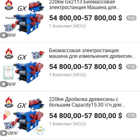
220kw Gx2113 Биомассовая
электростанция Машина для
измельчения древесины Древесный
54 800,00
-
57 800,00
$
измельчитель
FOB
1 Комплект
(MOQ)
Биомассовая электростанция
машина для измельчения древесины
измельчитель древесины с
54 800,00
-
57 800,00
$
мощностью 15-30 т/ч
FOB
1 Комплект
(MOQ)
220kw Дробилка древесины с
большим Capacity15-30 т/ч для
толстых бревен
54 800,00
-
57 800,00
$
FOB
1 Комплект
(MOQ)