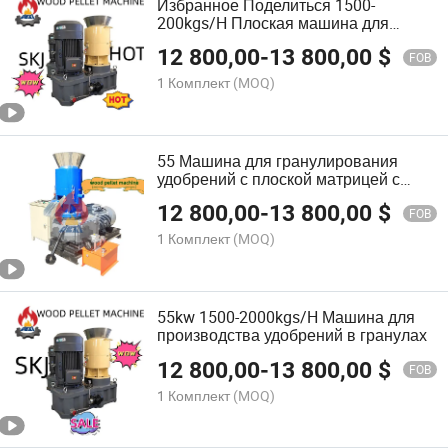
Избранное Поделиться 1500-
200kgs/H Плоская машина для
производства органических
12 800,00
-
13 800,00
$
удобрений в гранулах на продажу
FOB
1 Комплект
(MOQ)
55 Машина для гранулирования
удобрений с плоской матрицей с
производительностью 1500-
12 800,00
-
13 800,00
$
2000kgs/H
FOB
1 Комплект
(MOQ)
55kw 1500-2000kgs/H Машина для
производства удобрений в гранулах
12 800,00
-
13 800,00
$
FOB
1 Комплект
(MOQ)