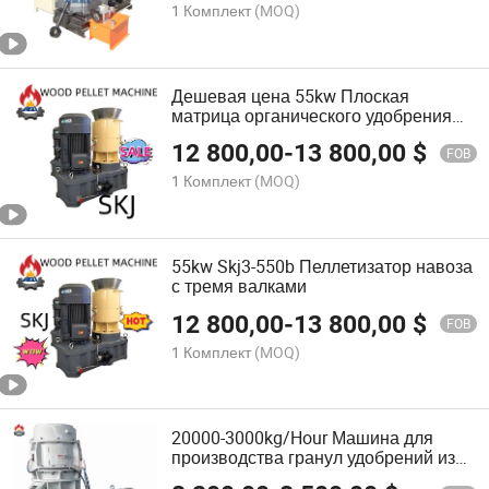
1 Комплект
(MOQ)
Дешевая цена 55kw Плоская
матрица органического удобрения
гранулятор
12 800,00
-
13 800,00
$
FOB
1 Комплект
(MOQ)
55kw Skj3-550b Пеллетизатор навоза
с тремя валками
12 800,00
-
13 800,00
$
FOB
1 Комплект
(MOQ)
20000-3000kg/Hour Машина для
производства гранул удобрений из
куриного навоза типа плоской