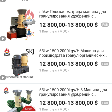
55kw Плоская матрица машина для
гранулирования удобрений с
мощностью 1500-200kgs/H
12 800,00
-
13 800,00
$
FOB
1 Комплект
(MOQ)
55kw 1500-2000kgs/H Машина для
производства гранул органических
удобрений с 3 роликами
12 800,00
-
13 800,00
$
FOB
1 Комплект
(MOQ)
55kw 1500-2000kgs/H 3 Машина для
гранулирования удобрений с
роликовыми прессами
12 800,00
-
13 800,00
$
FOB
1 Комплект
(MOQ)