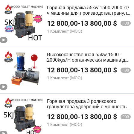
Горячая продажа 55kw 1500-2000 кг/
ч машины для производства гранул
удобрений из куриного навоза
12 800,00
-
13 800,00
$
FOB
1 Комплект
(MOQ)
Высококачественная 55kw 1500-
2000kgs/H органическая машина для
производства гранул удобрений
12 800,00
-
13 800,00
$
FOB
1 Комплект
(MOQ)
Горячая продажа 3 роликового
гранулятора удобрений с мощностью
1500-2000kgs/H
12 800,00
-
13 800,00
$
FOB
1 Комплект
(MOQ)