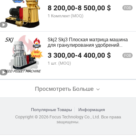
производству органических
8 200,00
-
8 500,00
$
удобрений
FOB
1 Комплект
(MOQ)
Skj2 Skj3 Плоская матрица машина
для гранулирования удобрений
Органический процесс удобрений
3 300,00
-
4 400,00
$
FOB
1 шт.
(MOQ)
Просмотреть Больше
Популярные Товары
Информация
Copyright © 2026 Focus Technology Co., Ltd. Все права
защищены.