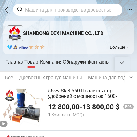
SHANDONG DEXI MACHINE CO., LTD
Больше
Главная
Товар
Компания
Обнаружить
Контакты
Все
Древесных гранул машины
Машина для подачи 
55kw Skj3-550 Пеллетизатор
удобрений с мощностью 1500-
2000kgs/H
12 800,00
-
13 800,00
$
FOB
1 Комплект
(MOQ)