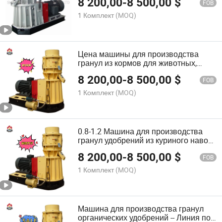
8 200,00
-
8 500,00
$
матрицы
FOB
1 Комплект
(MOQ)
Цена машины для производства
гранул из кормов для животных,
древесного топлива, органических
8 200,00
-
8 500,00
$
удобрений, гранулятор для
FOB
животного навоза
1 Комплект
(MOQ)
0.8-1.2 Машина для производства
гранул удобрений из куриного навоза
и линия по производству гранул
8 200,00
-
8 500,00
$
органических удобрений
FOB
1 Комплект
(MOQ)
Машина для производства гранул
органических удобрений -- Линия по