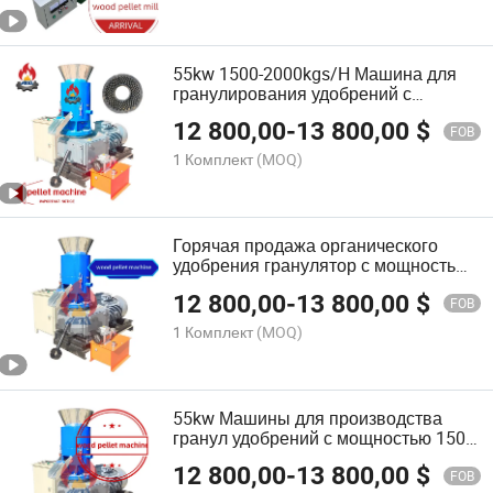
55kw 1500-2000kgs/H Машина для
гранулирования удобрений с
плоской матрицей и 3 роликами
12 800,00
-
13 800,00
$
FOB
1 Комплект
(MOQ)
Горячая продажа органического
удобрения гранулятор с мощностью
1500-2000kgs/H
12 800,00
-
13 800,00
$
FOB
1 Комплект
(MOQ)
55kw Машины для производства
гранул удобрений с мощностью 1500-
2000kgs/H
12 800,00
-
13 800,00
$
FOB