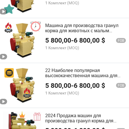
1 Комплект
(MOQ)
Машина для производства гранул
корма для животных с малым
кольцевым матрицей по
5 800,00
-
6 800,00
$
конкурентоспособной цене
FOB
1 Комплект
(MOQ)
22 Наиболее популярная
высококачественная машина для
гранулирования с кольцевой
5 800,00
-
6 800,00
$
матрицей
FOB
1 Комплект
(MOQ)
2024 Продажа машин для
производства гранул корма для
птицы, животных и скота с