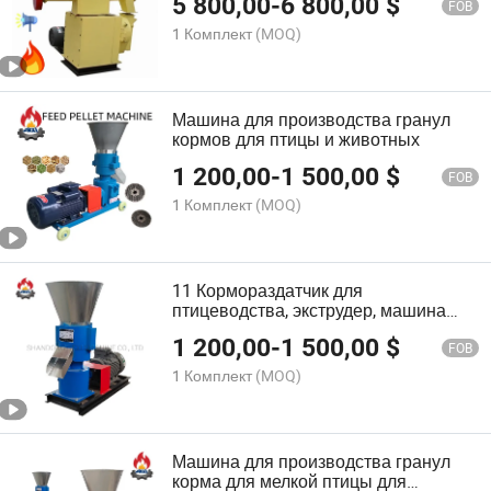
5 800,00
-
6 800,00
$
кольцевыми матрицами
FOB
1 Комплект
(MOQ)
Машина для производства гранул
кормов для птицы и животных
1 200,00
-
1 500,00
$
FOB
1 Комплект
(MOQ)
11 Кормораздатчик для
птицеводства, экструдер, машина
для производства гранул для
1 200,00
-
1 500,00
$
животных
FOB
1 Комплект
(MOQ)
Машина для производства гранул
корма для мелкой птицы для