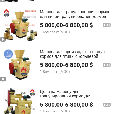
Машина для гранулирования кормов
для линии гранулирования кормов
5 800,00
-
6 800,00
$
FOB
1 Комплект
(MOQ)
Машина для производства гранул
кормов для птицы с кольцевой
матрицей
5 800,00
-
6 800,00
$
FOB
1 Комплект
(MOQ)
Цена на машину для
гранулирования корма для
сельскохозяйственной птицы и скота
5 800,00
-
6 800,00
$
на продажу
FOB
1 Комплект
(MOQ)