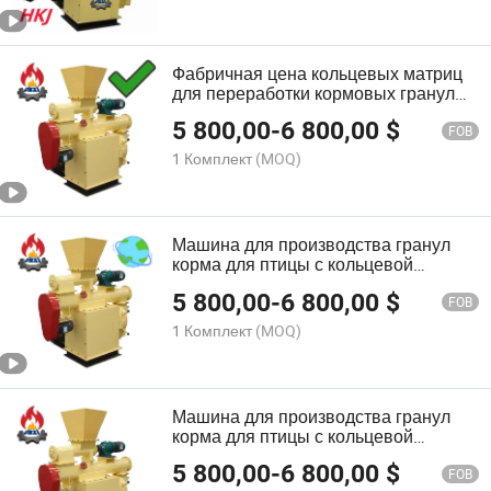
Фабричная цена кольцевых матриц
для переработки кормовых гранул
для животных на продажу
5 800,00
-
6 800,00
$
FOB
1 Комплект
(MOQ)
Машина для производства гранул
корма для птицы с кольцевой
матрицей и производительностью
5 800,00
-
6 800,00
$
0.6-1.5 тонн в час
FOB
1 Комплект
(MOQ)
Машина для производства гранул
корма для птицы с кольцевой
матрицей
5 800,00
-
6 800,00
$
FOB