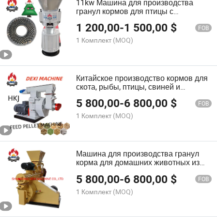
11kw Машина для производства
гранул кормов для птицы с
мощностью 500-700kgs/H для
1 200,00
-
1 500,00
$
домашнего использования
FOB
1 Комплект
(MOQ)
Китайское производство кормов для
скота, рыбы, птицы, свиней и
грануляторов для кормов для
5 800,00
-
6 800,00
$
животных
FOB
1 Комплект
(MOQ)
Машина для производства гранул
корма для домашних животных из
птицы, рыбы и креветок
5 800,00
-
6 800,00
$
FOB
1 Комплект
(MOQ)