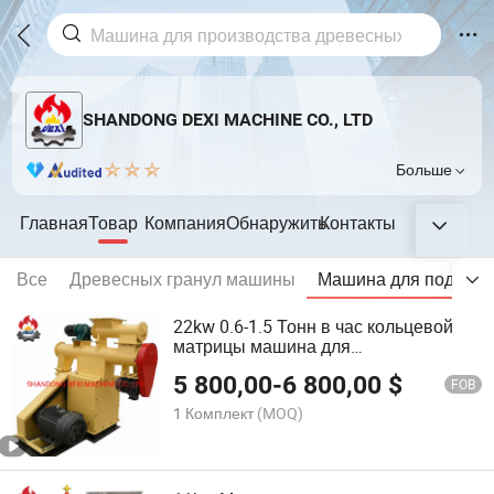
SHANDONG DEXI MACHINE CO., LTD
Больше
Главная
Товар
Компания
Обнаружить
Контакты
Все
Древесных гранул машины
Машина для подачи 
22kw 0.6-1.5 Тонн в час кольцевой
матрицы машина для
гранулирования кормов для
5 800,00
-
6 800,00
$
животных для промышленности
FOB
1 Комплект
(MOQ)