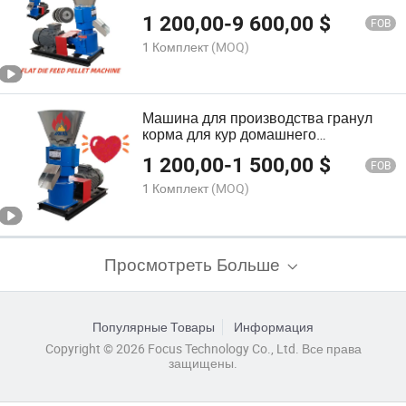
фермерского использования с
1 200,00
-
9 600,00
$
мощностью 50-200 кг/ч
FOB
1 Комплект
(MOQ)
Машина для производства гранул
корма для кур домашнего
использования с мощностью 300-
1 200,00
-
1 500,00
$
500kgs/H
FOB
1 Комплект
(MOQ)
Просмотреть Больше
Популярные Товары
Информация
Copyright © 2026 Focus Technology Co., Ltd. Все права
защищены.