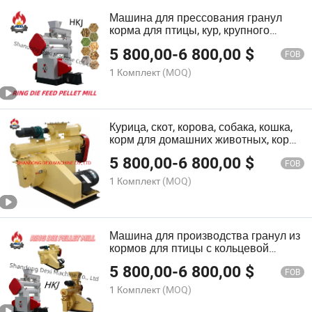
Машина для прессования гранул
корма для птицы, кур, крупного
рогатого скота и свиней для
5 800,00
-
6 800,00
$
животноводства
FOB
1 Комплект
(MOQ)
Курица, скот, корова, собака, кошка,
корм для домашних животных, корм
для птицы, гранулятор корма
5 800,00
-
6 800,00
$
FOB
1 Комплект
(MOQ)
Машина для производства гранул из
кормов для птицы с кольцевой
матрицей
5 800,00
-
6 800,00
$
FOB
1 Комплект
(MOQ)