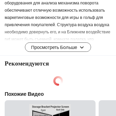
оборудования для анализа механизма поворота
обеспечивают отличную возможность использовать
маркетинговые возможности для игры в гольф для
привлечения покупателей. Структура воздуха воздуха
необходимо довернуть его, и на Ближнем воздействие
net может быть съемной
комнате палатка, что
позволяет вам видеть шарики предполагаемые пути
Просмотреть Больше
более чем меньше практике социальной защиты.
Чистая поставляется с инфляцией,
Рекомендуются
электровентилятора системы охлаждения двигателя
насоса до структуры в только 30 секунд, когда он не
используется на каркас быстро сдувается и могут быть
упакованы в duffer мешок для хранения или
Похожие Видео
транспортировки. Подходит для всех возрастов и
уровня квалификации, "надувные поля для гольфа
Net" может быть расположен в закрытом помещении