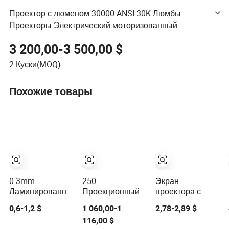
Проектор с люменом 30000 ANSI 30K Люмбы
Проекторы Электрический моторизованный
проектор Экран проекции с электроприводом
3 200,00-3 500,00 $
2
Куски(MOQ)
Похожие товары
0.3mm
250
Экран
Ламинированная
Проекционный
проектора с
ткань для
экран на заказ с
фиксированной
0,6-1,2 $
1 060,00-1
2,78-2,89 $
проектора, ткань
драпировкой
рамой из серой
116,00 $
для
для особых
ткани HD 3D