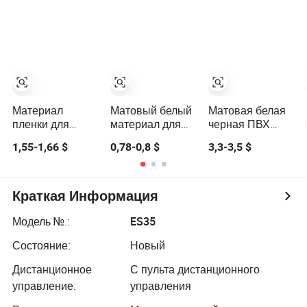
проекционного
случаев
экрана для
моторизованного
экрана
Материал
Матовый белый
Матовая белая
пленки для
материал для
черная ПВХ
проекционного
проекционного
ткань для
1,55-1,66 $
0,78-0,8 $
3,3-3,5 $
экрана Alr
экрана из ПВХ
проекционного
для
экрана без
самостоятельного
покрытия
изготовления
Краткая Информация
Модель №.:
ES35
Состояние:
Новый
Дистанционное
С пульта дистанционного
управление:
управления