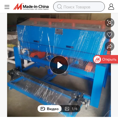
й для строительного оборудования
Машина для производства ПВХ ламинированных потолочных панеле
Открыть
Видео
1
/
6