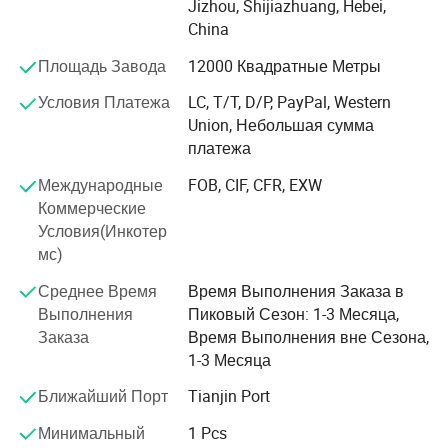
Jizhou, Shijiazhuang, Hebei,
после проведения инспекции на месте и проверку
China
подлинности SGS стало проверенные поставщиком
Площадь Завода
12000 Квадратные Метры
произведенных в Китае, и в мае 2013 года, он принял
ISO/TS сертификацию TS16949: 2009 "литой детали и
Условия Платежа
LC, T/T, D/P, PayPal, Western
для обработки деталей для автомобильной
Union, Небольшая сумма
промышленности" сертификации системы
платежа
менеджмента качества.
Международные
FOB, CIF, CFR, EXW
Наша компания специально проектирует и производит
Коммерческие
полный комплект строительных материалов
Условия(Инкотер
оборудования, таких как поверхности бумаги гипс
мс)
платы производственной линии, гипс порошок
производственной линии (природного гипса и
Среднее Время
Время Выполнения Заказа в
химического гипс), оптоволоконные цемента платы
Выполнения
Пиковый Сезон: 1-3 Месяца,
производственной линии, кальция силикат платы
Заказа
Время Выполнения вне Сезона,
производственной линии и линии производства
1-3 Месяца
цемента, AAC блок производственной линии, камень
Ближайший Порт
Tianjin Port
производственной линии и т.д., мы также один машин
и запасных частей и изнашиваемых деталей для этих
Минимальный
1 Pcs