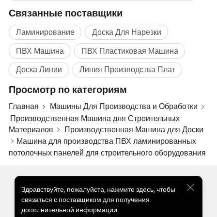
работы и постоянное совершенствование", и
Связанные поставщики
присоединиться к философии компании "честность,
передового опыта проводить", для достижения цели
Ламинирование
Доска Для Нарезки
"Организации Объединенных Наций в качестве одной
из успешных и заставить нас клиент доволен" и для
ПВХ Машина
ПВХ Пластиковая Машина
обеспечения более качественной продукции и услуг
Доска Линии
Линия Производства Плат
для всех старых и новых клиентов. "Пусть наши
торговые марки остаются в памяти людей навсегда" -
Просмотр по категориям
это качество нашей продукции и приверженность, и
мы хотели бы работать вместе со всеми друзьями для
Главная
Машины Для Производства и Обработки
общего развития.
Производственная Машина для Строительных
Материалов
Производственная Машина для Доски
DCI с удовлетворением представляет детали, знания и
Машина для производства ПВХ ламинированных
опыт для оказания помощи по всем вопросам вашего
потолочных панелей для строительного оборудования
предприятия по техническому обслуживанию и
модернизации, один год гарантии.
Популярные Товары
Цена На Популярные Товары
От всей души приветствую всех друзей во всем мире к
Здравствуйте
,
пожалуйста, нажмите здесь, чтобы
Оптом Горячие Товары
Звездный покупатель
ПК Сайт
нам!
связаться с поставщиком для получения
Информация
дополнительной информации.
О нас
Пользовательское соглашение