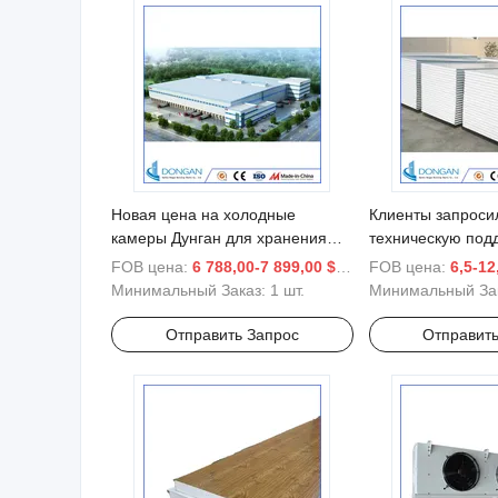
Новая цена на холодные
Клиенты запроси
камеры Дунган для хранения
техническую под
фруктов и овощей с RoHS
изолированных п
FOB цена:
6 788,00-7 899,00 $
/ шт.
FOB цена:
6,5-12
панелей EPS
Минимальный Заказ:
1 шт.
Минимальный За
Отправить Запрос
Отправить