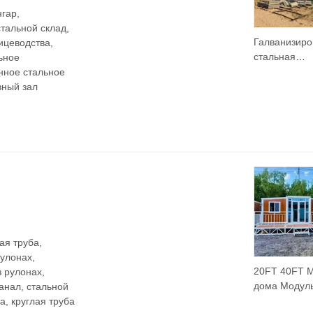
нгар,
стальной склад,
Галванизиро
ицеводства,
стальная
ьное
конструкция
нное стальное
промышленн
вный зал
ангара маст
складаPrefab
Building
ая труба,
улонах,
20FT 40FT 
 рулонах,
дома Модул
анал, стальной
Портативны
а, круглая труба