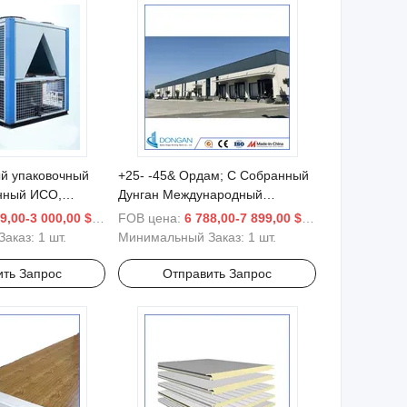
й упаковочный
+25- -45& Ордам; С Собранный
нный ИСО,
Дунган Международный
дуальная цена,
Упаковочный Метод
9,00-3 000,00 $
/ шт.
FOB цена:
6 788,00-7 899,00 $
/ шт.
щий чиллер
Индивидуальное Хранение в
Заказ:
1 шт.
Минимальный Заказ:
1 шт.
Морозильнике
ить Запрос
Отправить Запрос