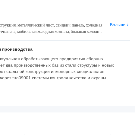
трукция, металлический лист, сэндвич-панель, холодная
Больше
ч-панель, мобильная холодная комната, большая холодная
стальной пролет
 производства
лектуальная обрабатывающего предприятия сборных
т два производственных баз из стали структуры и новых
ет стальной конструкции инженерных специалистов
через это09001 системы контроля качества и охраны