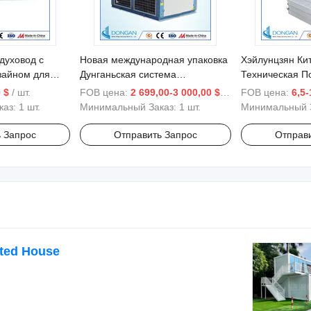
духовод с
Новая международная упаковка
Хэйлунцзян Ки
зайном для
Дунганьская система
Техническая 
водоснабжения 380V
ПВХ Пена Пан
 $
/ шт.
FOB цена:
2 699,00-3 000,00 $
/ шт.
FOB цена:
6,5-
сти
гликолевый чиллер с CE
каз:
1 шт.
Минимальный Заказ:
1 шт.
Минимальный 
 Запрос
Отправить Запрос
Отправ
ated House