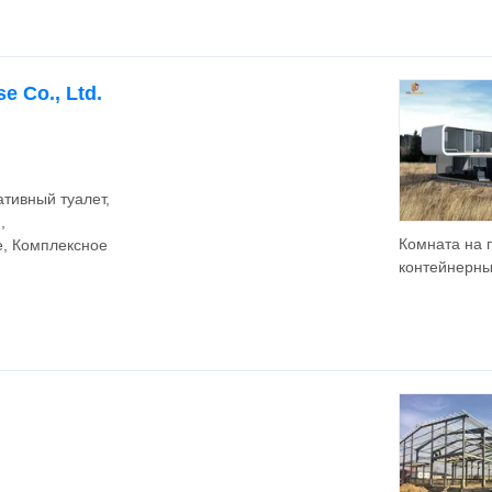
из нержаве
стали высок
точности на 
 Co., Ltd.
тивный туалет,
,
Комната на 
, Комплексное
контейнерны
спальня,
предварител
изготовленн
водонепрон
индивидуаль
праздничны
контейнерн