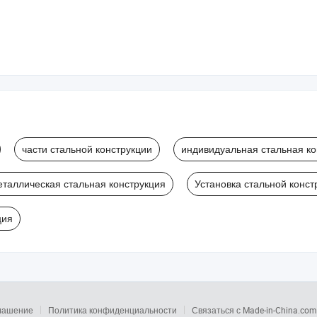
Контейнерн
Легкая сбор
Контейнерн
части стальной конструкции
индивидуальная стальная ко
таллическая стальная конструкция
Установка стальной конст
ция
глашение
Политика конфиденциальности
Связаться с Made-in-China.com