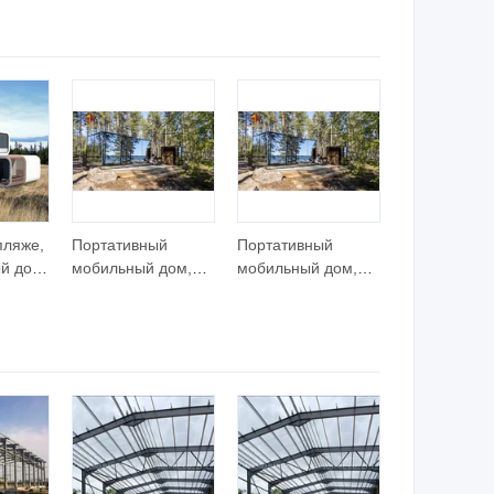
ющей
металлический
металлический
ой
контрольные
контрольные
заказ
приборы
приборы
оборудование для
оборудование для
борьбы с огнем
борьбы с огнем
оболочка
оболочка
пляже,
Портативный
Портативный
й дом,
мобильный дом,
мобильный дом,
предварительно
предварительно
ьно
установленный,
установленный,
ый,
крошечные дома,
крошечные дома,
ицаемый,
контейнеры для
контейнеры для
ный,
жилья,
жилья,
й
передвижной
передвижной
ый дом
глэмпинг,
глэмпинг,
курортный
курортный
отель,Prefab
отель,Prefab