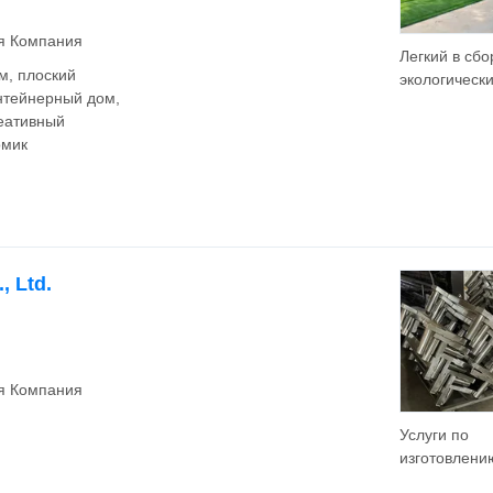
ая Компания
Легкий в сбо
, плоский
экологическ
нтейнерный дом,
чистый заво
еативный
изготовленн
омик
быстро
устанавлив
контейнерн
, Ltd.
ая Компания
Услуги по
изготовлени
листового м