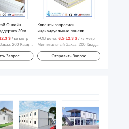
тай Онлайн
Клиенты запросили
Поддержка 20mm
индивидуальные панели
ель ЭПС
сэндвич из ПУ/ПИР для внешних
12,3 $
/ кв метр
FOB цена:
6,5-12,3 $
/ кв метр
стен и крыш CE Dongan по
Заказ:
200 Квадратные Метры
Минимальный Заказ:
200 Квадратные Метры
низкой цене
ить Запрос
Отправить Запрос