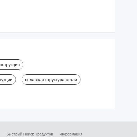
ый дом
портативный дом
портативный дом
ка
на заказ 20FT 40FT
на заказ 20FT 40FT
ый дом
Двухкрылой
Двухкрылой
контейнерный дом
контейнерный дом
нструкция
рукции
сплавная структура стали
Быстрый Поиск Продуктов
Информация