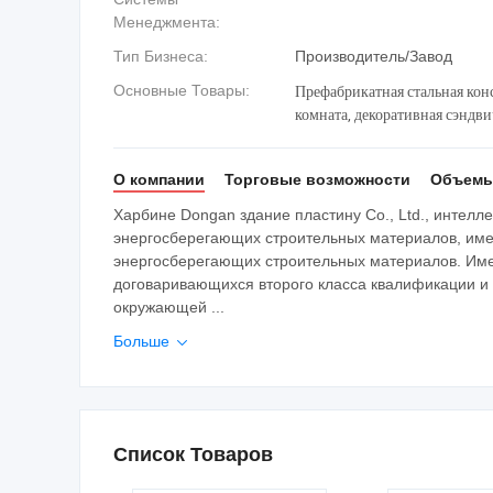
Менеджмента:
Тип Бизнеса:
Производитель/Завод
Префабрикатная стальная конс
Основные Товары:
комната, декоративная сэндви
комната, контейнерный дом, 
О компании
Торговые возможности
Объемы
Харбине Dongan здание пластину Co., Ltd., интел
энергосберегающих строительных материалов, имее
энергосберегающих строительных материалов. Име
договаривающихся второго класса квалификации и 
окружающей ...
Больше

Список Товаров