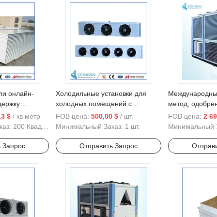
ли онлайн-
Холодильные установки для
Международны
держку
холодных помещений с
метод, одобре
енопластовых
надежными решениями для
Дунган, индиви
,3 $
/ кв метр
FOB цена:
500,00 $
/ шт.
FOB цена:
2 69
охлаждения
водоохлаждаю
каз:
200 Квадратные Метры
Минимальный Заказ:
1 шт.
Минимальный 
 Запрос
Отправить Запрос
Отправ