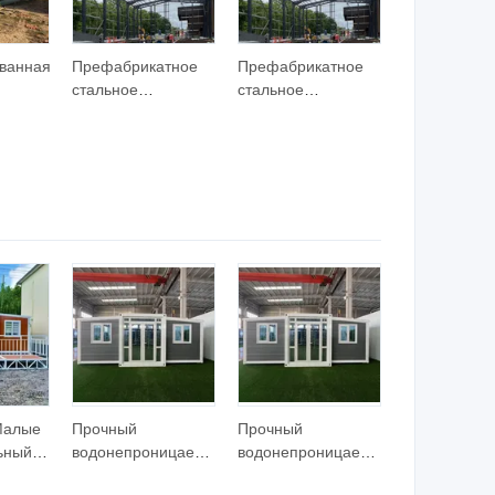
яблочные домики,
яблочные домики,
виллы, жилое
виллы, жилое
помещение, жилье
помещение, жилье
ванная
Префабрикатное
Префабрикатное
на берегу озера
на берегу озера
стальное
стальное
каркасное здание
каркасное здание
ого
склада мастерской
склада мастерской
ерской
стальная структура
стальная структура
ricated
Малые
Прочный
Прочный
ьный
водонепроницаемый
водонепроницаемый
й
ветроустойчивый
ветроустойчивый