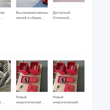
рке
Высококачественный,
Доступный
и
легкий в сборке,
Отличный
дской
современный
Теплоизоляционный
ый
дизайн,
Высококачественный
экономичный,
Индивидуально
аемый
премиум
Изготовленный
ый дом
контейнерный дом
Контейнерный Дом
Новый
Новый
ю
энергетический
энергетический
еталла
шасси шкаф
шасси шкаф