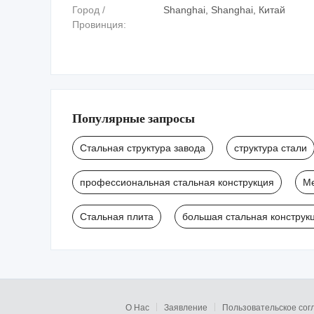
Город /
Shanghai, Shanghai, Китай
Провинция:
Популярные запросы
Стальная структура завода
структура стали
профессиональная стальная конструкция
Ме
Стальная плита
большая стальная конструк
О Нас
Заявление
Пользовательское со