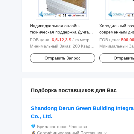
Индивидуальная онлайн-
Холодильный воз
техническая поддержка Дунган
современным ди
Хэйлунцзян Китай
оптимальной
FOB цена:
6,5-12,3 $
/ кв метр
FOB цена:
500,00
Полистироловая сэндвич-
производительно
Минимальный Заказ:
200 Квадратные Метры
Минимальный За
панель EPS
Отправить Запрос
Отправить
Подборка поставщиков для Вас
Shandong Derun Green Building Integr
Co., Ltd.
Бриллиантовое Членство
Сертифицированный Поставщик
