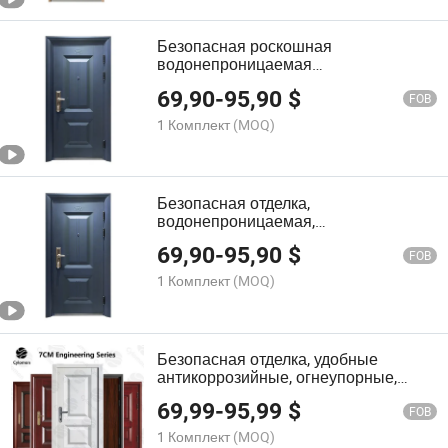
Безопасная роскошная
водонепроницаемая
антикоррозийная огнеупорная
69,90
-
95,90
$
экологически чистая стальная дверь
FOB
для квартир на заказ
1 Комплект
(MOQ)
Безопасная отделка,
водонепроницаемая,
антикоррозийная, удобные
69,90
-
95,90
$
экологически чистые материалы,
FOB
стальные квартиры, настраиваемая
1 Комплект
(MOQ)
входная дверь
Безопасная отделка, удобные
антикоррозийные, огнеупорные,
экологически чистые материалы,
69,99
-
95,99
$
стальные квартиры, настраиваемая
FOB
входная дверь
1 Комплект
(MOQ)