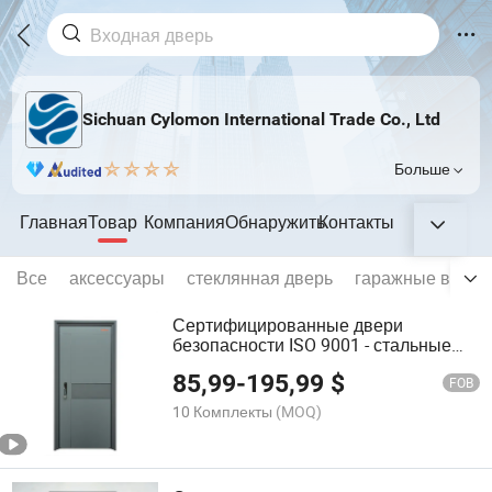
Sichuan Cylomon International Trade Co., Ltd
Больше
Главная
Товар
Компания
Обнаружить
Контакты
Все
аксессуары
стеклянная дверь
гаражные ворот
Сертифицированные двери
безопасности ISO 9001 - стальные
металлические внешние входные
85,99
-
195,99
$
двери с высокой прочностью
FOB
10 Комплекты
(MOQ)