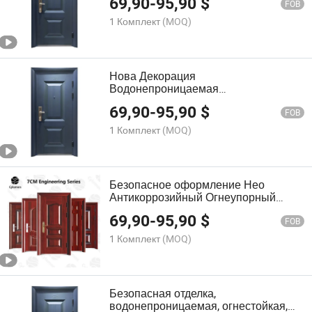
69,90
-
95,90
$
Экологически Чистая Сталь
FOB
Квартиры Индивидуальная Входная
1 Комплект
(MOQ)
Дверь
Нова Декорация
Водонепроницаемая
Антикоррозийная Огнеупорная
69,90
-
95,90
$
Экологически Чистые Материалы
FOB
Стальные Квартиры
1 Комплект
(MOQ)
Индивидуальные Входные Двери
Безопасное оформление Нео
Антикоррозийный Огнеупорный
Экологически чистые материалы
69,90
-
95,90
$
Стальные квартиры
FOB
Индивидуальная входная дверь
1 Комплект
(MOQ)
Безопасная отделка,
водонепроницаемая, огнестойкая,