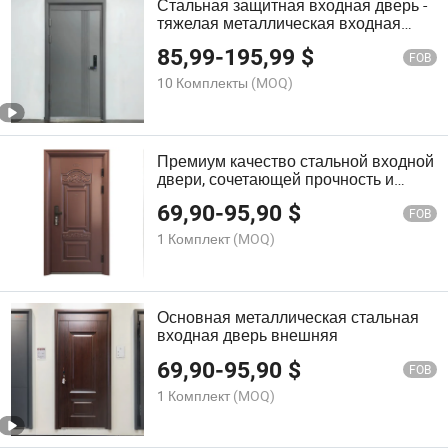
Стальная защитная входная дверь -
тяжелая металлическая входная
дверь для внешнего использования,
85,99
-
195,99
$
антикоррозийная, по доступной цене,
FOB
сертифицированная ISO 9001
10 Комплекты
(MOQ)
Премиум качество стальной входной
двери, сочетающей прочность и
долговечность
69,90
-
95,90
$
FOB
1 Комплект
(MOQ)
Основная металлическая стальная
входная дверь внешняя
69,90
-
95,90
$
FOB
1 Комплект
(MOQ)