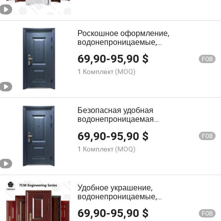
Роскошное оформление,
водонепроницаемые,
антикоррозийные, огнеупорные,
69,90
-
95,90
$
экологически чистые материалы,
FOB
стальные квартиры, настраиваемая
1 Комплект
(MOQ)
входная дверь
Безопасная удобная
водонепроницаемая
антикоррозийная огнеупорная
69,90
-
95,90
$
экологически чистая сталь для
FOB
квартир настраиваемая входная
1 Комплект
(MOQ)
дверь
Удобное украшение,
водонепроницаемые,
антикоррозийные, огнеупорные,
69,90
-
95,90
$
экологически чистые материалы,
FOB