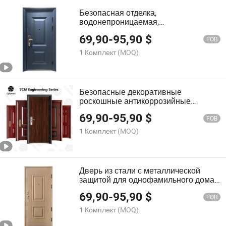
Безопасная отделка,
водонепроницаемая,
антикоррозийная, роскошные
69,90
-
95,90
$
экологически чистые материалы,
FOB
стальные квартиры, настраиваемая
1 Комплект
(MOQ)
входная дверь
Безопасные декоративные
роскошные антикоррозийные
огнеупорные экологически чистые
69,90
-
95,90
$
материалы стальные квартиры
FOB
настраиваемая входная дверь
1 Комплект
(MOQ)
Дверь из стали с металлической
защитой для однофамильного дома
с деревянной текстурой, квартира,
69,90
-
95,90
$
вилла, передняя дверь
FOB
1 Комплект
(MOQ)