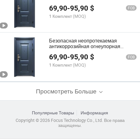
экологически чистые материалы,
69,90
-
95,90
$
стальные квартиры, настраиваемая
FOB
входная дверь
1 Комплект
(MOQ)
Безопасная неопротекаемая
антикоррозийная огнеупорная
экологически чистая стальная дверь
69,90
-
95,90
$
для квартир с возможностью
FOB
индивидуальной настройки
1 Комплект
(MOQ)
Просмотреть Больше
Популярные Товары
Информация
Copyright © 2026 Focus Technology Co., Ltd. Все права
защищены.