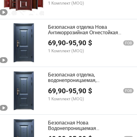
стальные квартиры, настраиваемая
1 Комплект
(MOQ)
входная дверь
Безопасная отделка Нова
Антикоррозийная Огнестойкая
Экологически чистые материалы
69,90
-
95,90
$
Стальные квартиры
FOB
Индивидуальная входная дверь
1 Комплект
(MOQ)
Безопасная отделка,
водонепроницаемая,
антикоррозийная, новейшие
69,90
-
95,90
$
экологически чистые материалы,
FOB
стальные квартиры, настраиваемая
1 Комплект
(MOQ)
входная дверь
Безопасная Нова
Водонепроницаемая
Антикоррозийная Огнеупорная