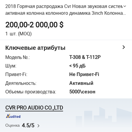
2018 Горячая распродажа Cvr Новая звуковая система
активная колонна колонного динамика 3inch Колонная
система
200,00-2 000,00 $
1
шт.
(MOQ)
Ключевые атрибуты
Модель №.
:
T-308 & T-112P
Шум
:
< 95 дБ
Привет-Fi
:
Не Привет-Fi
Деятельность
:
Активный
Объемы производства
:
5000\сезон
CVR PRO AUDIO CO.,LTD
4.5/5
Оценка