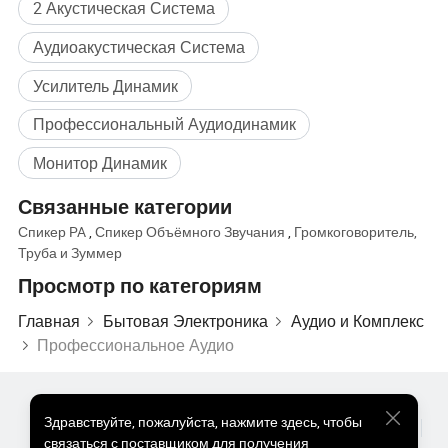
2 Акустическая Система
Аудиоакустическая Система
Усилитель Динамик
Профессиональный Аудиодинамик
Монитор Динамик
Связанные категории
Спикер PA
,
Спикер Объёмного Звучания
,
Громкоговоритель,
Труба и Зуммер
Просмотр по категориям
Главная
Бытовая Электроника
Аудио и Комплекс
Профессиональное Аудио
Популярные Товары
Цена На Популярные Товары
Здравствуйте
,
пожалуйста, нажмите здесь, чтобы
Оптом Горячие Товары
Звездный покупатель
ПК Сайт
связаться с поставщиком для получения