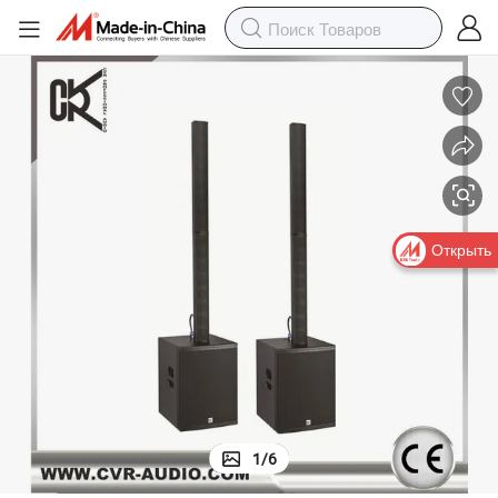
Открыть
1
/
6