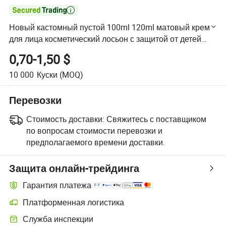

Новый кастомный пустой 100ml 120ml матовый крем
для лица косметический лосьон с защитой от детей
роскошный безвоздушный насосный флакон с
0,70-1,50 $
насосом
10 000
Куски
(MOQ)
Перевозки
Стоимость доставки:
Свяжитесь с поставщиком
по вопросам стоимости перевозки и
предполагаемого времени доставки.
Защита онлайн-трейдинга
Гарантия платежа
Платформенная логистика
Более удобное отслеживание отправлений благодаря логистиче
Служба инспекции
Дополнительная предпродажная инспекция для проверки качеств