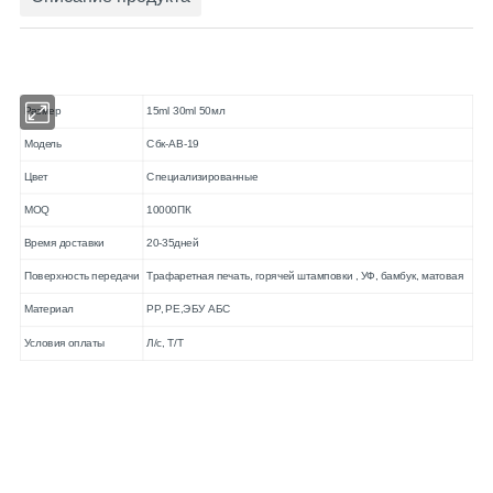
Размер
15ml 30ml 50мл
Модель
Сбк-AB-19
Цвет
Специализированные
MOQ
10000ПК
Время доставки
20-35дней
Поверхность передачи
Трафаретная печать, горячей штамповки , УФ, бамбук, матовая
Материал
PP, PE,ЭБУ АБС
Условия оплаты
Л/с, Т/T