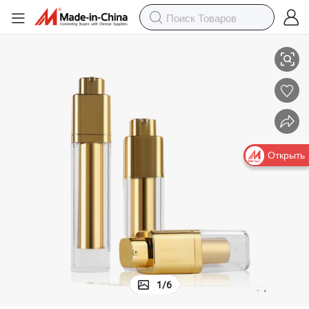
тический лосьон с защитой от детей роскошный безвоздушный насо
Новый кастомный пустой 100ml 120ml матовый крем для лица косме
Открыть
1
/
6