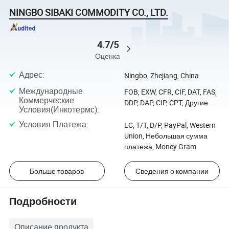
NINGBO SIBAKI COMMODITY CO., LTD.
4.7/5
Оценка
Адрес
:
Ningbo, Zhejiang, China
Международные
FOB, EXW, CFR, CIF, DAT, FAS,
Коммерческие
DDP, DAP, CIP, CPT, Другие
Условия(Инкотермс)
:
Условия Платежа
:
LC, T/T, D/P, PayPal, Western
Union, Небольшая сумма
платежа, Money Gram
Больше товаров
Сведения о компании
Подробности
Описание продукта