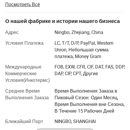
производством упаковочных материалов для
Посмотреть Всё
удовлетворения повседневных потребностей. Наша
команда уже более 11 лет работает в отрасли и
обслуживает клиентов более чем в 65 странах. Мы
О нашей фабрике и истории нашего бизнеса
понимаем, что для сохранения конкурентоспособности
Адрес
Ningbo, Zhejiang, China
на рынке недостаточно опыта и номеров клиентов в
отрасли. Мы должны постоянно внедрять инновации и
Условия Платежа
LC, T/T, D/P, PayPal, Western
предоставлять высококачественные продукты и
Union, Небольшая сумма
услуги. Поэтому мы стремимся создавать целый ряд
платежа, Money Gram
решений для упаковки товаров повседневного
Международные
FOB, EXW, CFR, CIF, DAT, FAS, DDP,
назначения, от исследований и разработок до
Коммерческие
DAP, CIP, CPT, Другие
послепродажного обслуживания, предоставляя
Условия(Инкотермс)
клиентам профессиональные, комплексные и
персонализированные услуги.
Среднее Время
Время Выполнения Заказа в
Выполнения Заказа
Пиковый Сезон: Один Месяц,
Наши продукты покрывают ежедневные потребности
Время Выполнения вне Сезона,
упаковочные материалы, такие как спусковой
В Течение 15 Рабочих Дней
распылитель, насос лосьона, распылитель тумана,
косметическая бутылка и стеклянная бутылка.
Ближайший Порт
NINGBO, SHANGHAI
Постоянно внедряя передовые технологии и