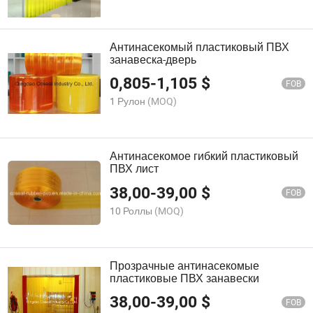
Антинасекомый пластиковый ПВХ
занавеска-дверь
0,805
-
1,105
$
FOB
1 Рулон
(MOQ)
Антинасекомое гибкий пластиковый
ПВХ лист
38,00
-
39,00
$
FOB
10 Роллы
(MOQ)
Прозрачные антинасекомые
пластиковые ПВХ занавески
38,00
-
39,00
$
FOB