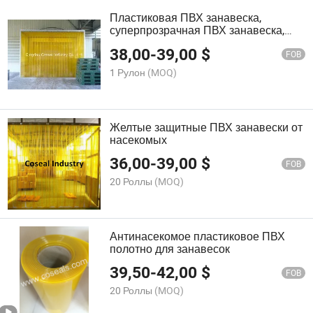
Пластиковая ПВХ занавеска,
суперпрозрачная ПВХ занавеска,
суперпрозрачная ПВХ полоса
38,00
-
39,00
$
FOB
1 Рулон
(MOQ)
Желтые защитные ПВХ занавески от
насекомых
36,00
-
39,00
$
FOB
20 Роллы
(MOQ)
Антинасекомое пластиковое ПВХ
полотно для занавесок
39,50
-
42,00
$
FOB
20 Роллы
(MOQ)