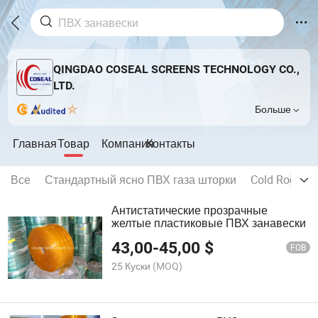
QINGDAO COSEAL SCREENS TECHNOLOGY CO.,
LTD.
Больше
Главная
Товар
Компания
Контакты
Все
Стандартный ясно ПВХ газа шторки
Cold Room П
Антистатические прозрачные
желтые пластиковые ПВХ занавески
43,00
-
45,00
$
FOB
25 Куски
(MOQ)