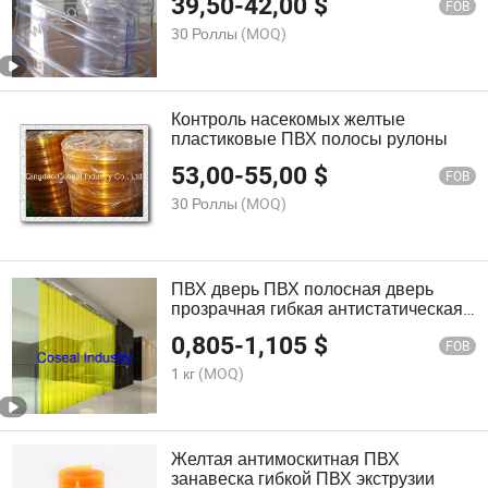
39,50
-
42,00
$
FOB
30 Роллы
(MOQ)
Контроль насекомых желтые
пластиковые ПВХ полосы рулоны
53,00
-
55,00
$
FOB
30 Роллы
(MOQ)
ПВХ дверь ПВХ полосная дверь
прозрачная гибкая антистатическая
пластиковая полосчатая занавеска
0,805
-
1,105
$
FOB
1 кг
(MOQ)
Желтая антимоскитная ПВХ
занавеска гибкой ПВХ экструзии