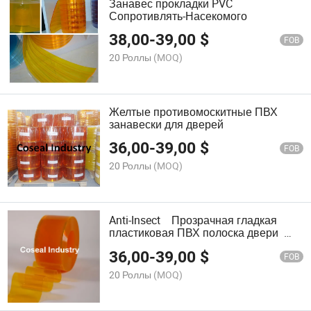
Занавес прокладки PVC
Сопротивлять-Насекомого
38,00
-
39,00
$
FOB
20 Роллы
(MOQ)
Желтые противомоскитные ПВХ
занавески для дверей
36,00
-
39,00
$
FOB
20 Роллы
(MOQ)
Anti-Insect Прозрачная гладкая
пластиковая ПВХ полоска двери
занавес
36,00
-
39,00
$
FOB
20 Роллы
(MOQ)