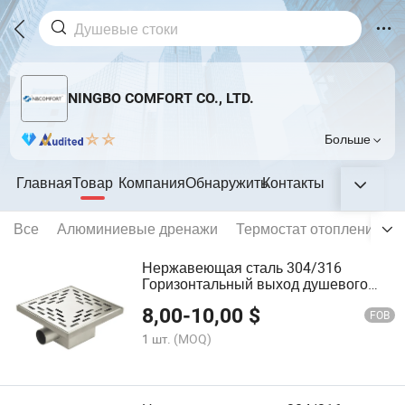
NINGBO COMFORT CO., LTD.
Больше
Главная
Товар
Компания
Обнаружить
Контакты
Все
Алюминиевые дренажи
Термостат отопления
Нержавеющая сталь 304/316
Горизонтальный выход душевого
квадратного слива напольного слива
8,00
-
10,00
$
FOB
1 шт.
(MOQ)