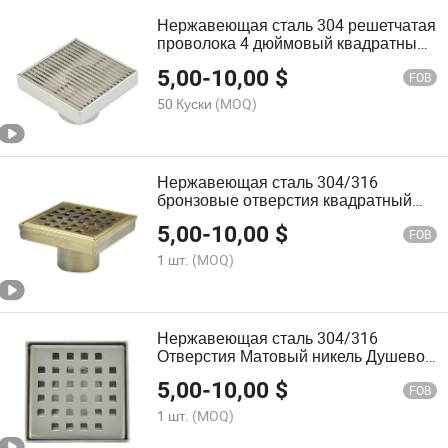
Нержавеющая сталь 304 решетчатая
проволока 4 дюймовый квадратный
слив для душа
5,00
-
10,00
$
FOB
50 Куски
(MOQ)
Нержавеющая сталь 304/316
бронзовые отверстия квадратный
душевой слив напольный слив
5,00
-
10,00
$
FOB
1 шт.
(MOQ)
Нержавеющая сталь 304/316
Отверстия Матовый никель Душевой
квадратный слив Половый слив
5,00
-
10,00
$
FOB
1 шт.
(MOQ)