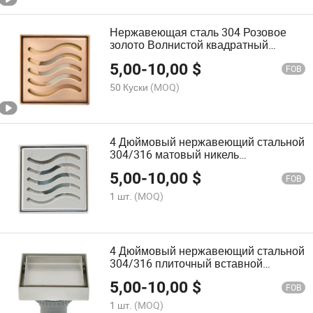
Нержавеющая сталь 304 Розовое
золото Волнистой квадратный
душевой слив Напольный слив
5,00
-
10,00
$
FOB
50 Куски
(MOQ)
4 Дюймовый нержавеющий стальной
304/316 матовый никель
полированный волнообразный
5,00
-
10,00
$
квадратный душевой слив
FOB
напольный слив
1 шт.
(MOQ)
4 Дюймовый нержавеющий стальной
304/316 плиточный вставной
квадратный душевой слив
5,00
-
10,00
$
напольный слив
FOB
1 шт.
(MOQ)