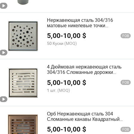
Нержавеющая сталь 304/316
матовые никелевые точки
квадратный дренажный пол дренаж
5,00
-
10,00
$
FOB
50 Куски
(MOQ)
4 Дюймовая нержавеющая сталь
304/316 Сломанные дорожки
квадратный дренажный полевой
5,00
-
10,00
$
дренаж
FOB
1 шт.
(MOQ)
Орб Нержавеющая сталь 304
Сломанные канавы Квадратный
дренажный полевой дренаж
5,00
-
10,00
$
FOB