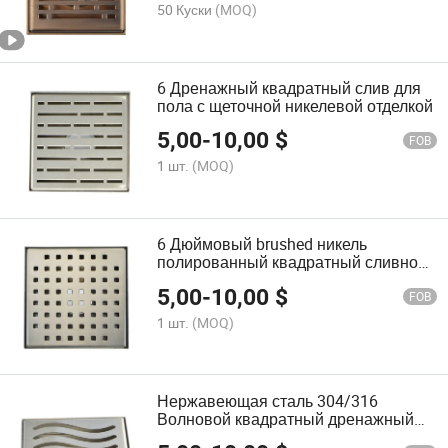
50 Куски
(MOQ)
6 Дренажный квадратный слив для
пола с щеточной никелевой отделкой
5,00
-
10,00
$
FOB
1 шт.
(MOQ)
6 Дюймовый brushed никель
полированный квадратный сливной
канал для пола из нержавеющей
5,00
-
10,00
$
стали 304
FOB
1 шт.
(MOQ)
Нержавеющая сталь 304/316
Волновой квадратный дренажный
слив для пола