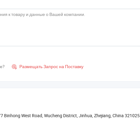
те?
Размещать Запрос на Поставку

77 Binhong West Road, Wucheng District, Jinhua, Zhejiang, China 32102