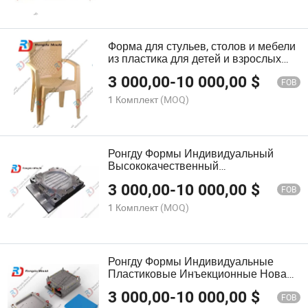
Форма для стульев, столов и мебели
из пластика для детей и взрослых
Rongdu
3 000,00
-
10 000,00
$
FOB
1 Комплект
(MOQ)
Ронгду Формы Индивидуальный
Высококачественный
Прямоугольный Маленький
3 000,00
-
10 000,00
$
Ротанговый Кофейный Стол
FOB
Пластиковая Инъекционная Форма
1 Комплект
(MOQ)
Ронгду Формы Индивидуальные
Пластиковые Инъекционные Новая
Дизайн Мебель Ротанг Стол Формы
3 000,00
-
10 000,00
$
FOB