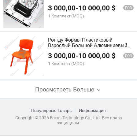
Пластиковый Стул Стол Табурет
3 000,00
-
10 000,00
$
Мебель Инъекционная Форма
FOB
Формы Инструмент Шаблон Формы
1 Комплект
(MOQ)
Ронгду Формы Пластиковый
Взрослый Большой Алюминиевый
Стальной Трубный Инъекционный
3 000,00
-
10 000,00
$
Стул Формы P20
FOB
1 Комплект
(MOQ)
Просмотреть Больше
Популярные Товары
Информация
Copyright © 2026 Focus Technology Co., Ltd. Все права
защищены.