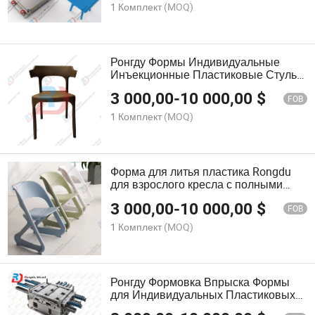
1 Комплект
(MOQ)
Ронгду Формы Индивидуальные
Инъекционные Пластиковые Стулья
для Детей Мебель Формы
3 000,00
-
10 000,00
$
FOB
1 Комплект
(MOQ)
Форма для литья пластика Rongdu
для взрослого кресла с полными
подлокотниками и сменной вставкой
3 000,00
-
10 000,00
$
для спинки
FOB
1 Комплект
(MOQ)
Ронгду Формовка Впрыска Формы
для Индивидуальных Пластиковых
Промышленных Паллетных Коробок