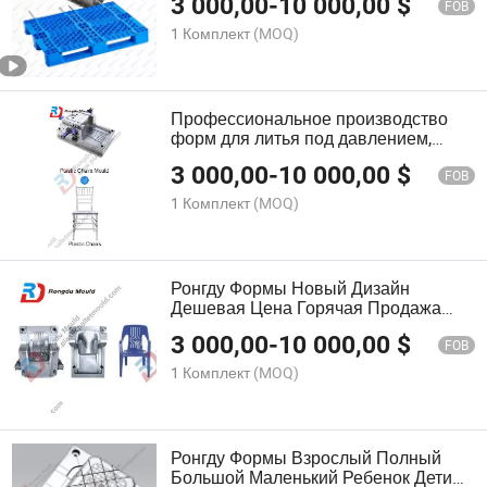
3 000,00
-
10 000,00
$
Картонов Мусорных Баков
FOB
1 Комплект
(MOQ)
Профессиональное производство
форм для литья под давлением,
индивидуальный крупномасштабный
3 000,00
-
10 000,00
$
дизайн из ротанга, форма для
FOB
пластикового стола, табурета и стула
1 Комплект
(MOQ)
из полипропилена
Ронгду Формы Новый Дизайн
Дешевая Цена Горячая Продажа
Пластиковый Литьевой Полный
3 000,00
-
10 000,00
$
Большой Взрослый Безрукавный
FOB
Стул Шаблон Формы
1 Комплект
(MOQ)
Ронгду Формы Взрослый Полный
Большой Маленький Ребенок Дети