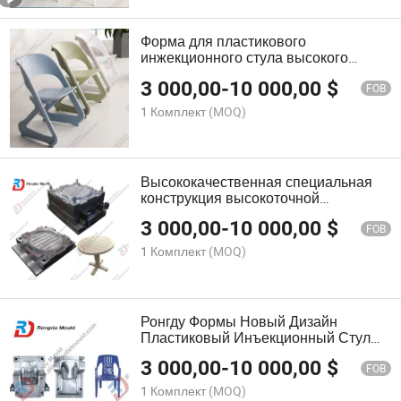
Форма для пластикового
инжекционного стула высокого
сиденья Rongdu
3 000,00
-
10 000,00
$
FOB
1 Комплект
(MOQ)
Высококачественная специальная
конструкция высокоточной
пластиковой инъекционной формы
3 000,00
-
10 000,00
$
для стола
FOB
1 Комплект
(MOQ)
Ронгду Формы Новый Дизайн
Пластиковый Инъекционный Стул
Молдинг
3 000,00
-
10 000,00
$
FOB
1 Комплект
(MOQ)