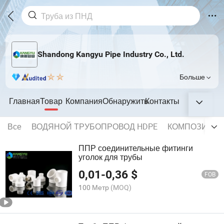
Shandong Kangyu Pipe Industry Co., Ltd.
Больше
Главная
Товар
Компания
Обнаружить
Контакты
Все
ВОДЯНОЙ ТРУБОПРОВОД HDPE
КОМПОЗИТНАЯ
ППР соединительные фитинги
уголок для трубы
0,01
-
0,36
$
FOB
100 Метр
(MOQ)