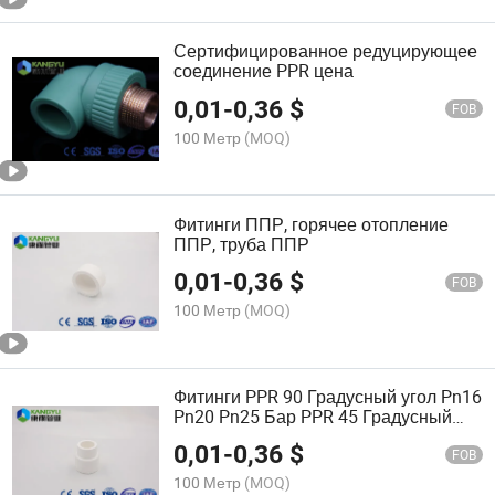
Сертифицированное редуцирующее
соединение PPR цена
0,01
-
0,36
$
FOB
100 Метр
(MOQ)
Фитинги ППР, горячее отопление
ППР, труба ППР
0,01
-
0,36
$
FOB
100 Метр
(MOQ)
Фитинги PPR 90 Градусный угол Pn16
Pn20 Pn25 Бар PPR 45 Градусный
угол для горячей воды
0,01
-
0,36
$
Трубопроводные материалы
FOB
Фитинги для труб PPR
100 Метр
(MOQ)