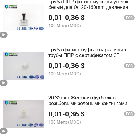
Труба ППР фитинг мужской уголок
белый для Od 20-160mm давления
0,01
-
0,36
$
FOB
100 Метр
(MOQ)
Труба фитинг муфта сварка изгиб
трубы ППР с сертификатом CE
0,01
-
0,36
$
FOB
100 Метр
(MOQ)
20-32mm Женская футболка с
резьбовыми зелеными фитингами
PPR, резьбовые пластиковые
0,01
-
0,36
$
фитинги для труб PPR
FOB
100 Метр
(MOQ)