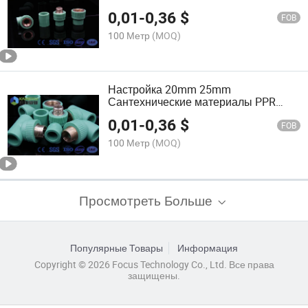
PPR Сантехнические материалы
0,01
-
0,36
$
Фитинги для труб
FOB
100 Метр
(MOQ)
Настройка 20mm 25mm
Сантехнические материалы PPR
трубы 90 Уголок 90 градусов PPR
0,01
-
0,36
$
фитинги
FOB
100 Метр
(MOQ)
Просмотреть Больше
Популярные Товары
Информация
Copyright © 2026 Focus Technology Co., Ltd. Все права
защищены.