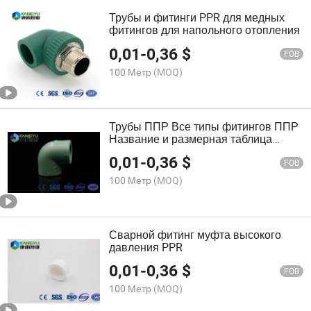
Трубы и фитинги PPR для медных
фитингов для напольного отопления
0,01
-
0,36
$
FOB
100 Метр
(MOQ)
Трубы ППР Все типы фитингов ППР
Название и размерная таблица
Высокое качество
0,01
-
0,36
$
FOB
100 Метр
(MOQ)
Сварной фитинг муфта высокого
давления PPR
0,01
-
0,36
$
FOB
100 Метр
(MOQ)