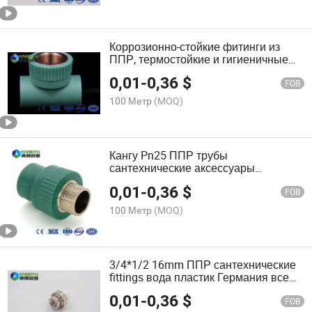
Коррозионно-стойкие фитинги из
ППР, термостойкие и гигиеничные
пластики ППР для сантехнических
0,01
-
0,36
$
материалов, названия трубных
FOB
фитингов
100 Метр
(MOQ)
Кангу Pn25 ППР трубы
сантехнические аксессуары
пластиковые фитинги ППР для
0,01
-
0,36
$
сантехнических материалов
FOB
100 Метр
(MOQ)
3/4*1/2 16mm ППР сантехнические
fittings вода пластик Германия все
типы ППР fittings список труб
0,01
-
0,36
$
FOB