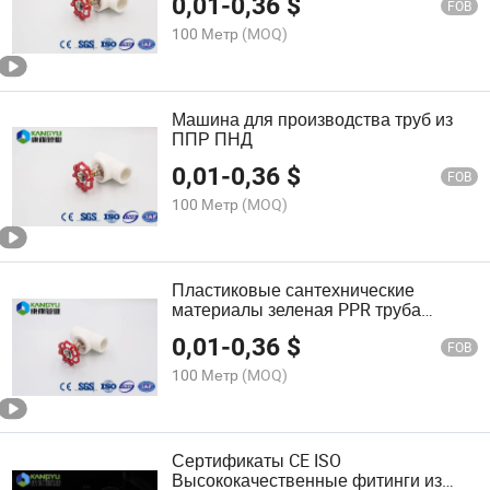
0,01
-
0,36
$
FOB
100 Метр
(MOQ)
Машина для производства труб из
ППР ПНД
0,01
-
0,36
$
FOB
100 Метр
(MOQ)
Пластиковые сантехнические
материалы зеленая PPR труба
фитинг 90-Degree уголок
0,01
-
0,36
$
FOB
100 Метр
(MOQ)
Сертификаты CE ISO
Высококачественные фитинги из