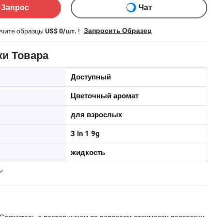
 Запрос
Чат
учите образцы
!
Запросить Образец
US$ 0/шт.
ки Товара
Доступный
Цветочный аромат
для взрослых
3 in 1 9g
жидкость
Свяжитесь с поставщиком по вопросам стоимости перевозки