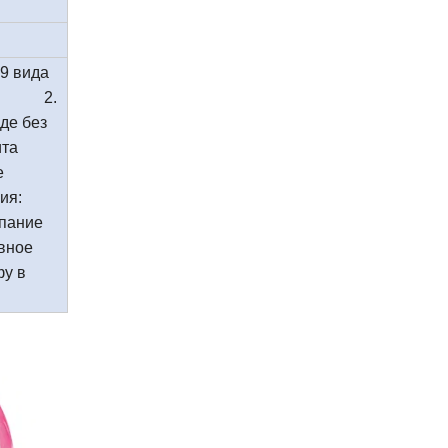
99 вида
ый. 2.
де без
та
е
я:
ипание
ное
у в