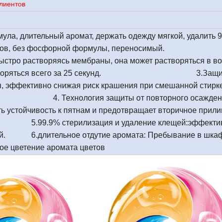
лиентов
ула, длительный аромат, держать одежду мягкой, удалить 
 остатков, без фосфорной формулы, переносим
стро растворяясь мембраны, она может растворяться в во
ю растворяться всего за 25 секунд. 3.Защи
я, эффективно снижая риск крашения при смешанной стирк
логия защиты от повторного осаждени
ь устойчивость к пятнам и предотвращает вторичное прил
ерилизация и удаление клещей:эффектив
щей. 6.длительное отдутие аромата: Пребывание в шкаф
ное цветение аромата цветов