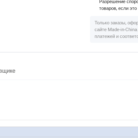
Разрешение споро
товаров, если это
Только заказы, офо
сайте Made-in-Chin
платежей и соотве
вщике