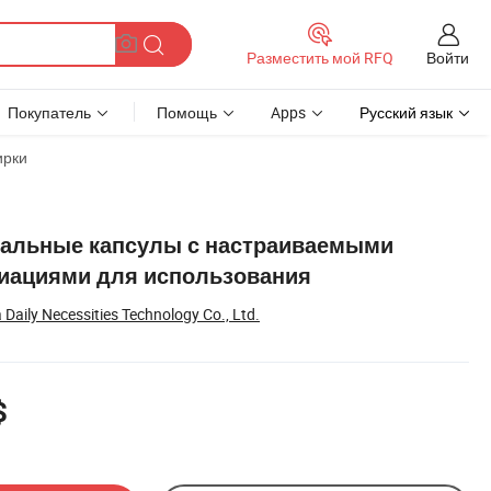
Войти
Разместить мой RFQ
Покупатель
Помощь
Apps
Русский язык
ирки
иральные капсулы с настраиваемыми
иациями для использования
aily Necessities Technology Co., Ltd.
$
ом