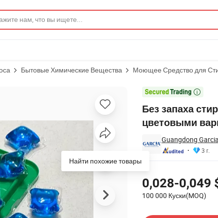
оса
Бытовые Химические Вещества
Моющее Средство для Ст
иваемыми цветовыми вариациями для использования

Без запаха ст
цветовыми вар
Guangdong Garcia D
3 г.
Найти похожие товары
Цены
0,028-0,049 
100 000 Куски(MOQ)
Связаться с Поставщик