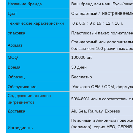
Название бренда
Ваш бренд или наш. Бусы/пак
настраиваемый
Цвет
Стандартный /
Технические характеристики
8 г, 8,5 г, 9 г, 15 г, 12 г, 16 г.
Упаковка
Пластиковый пакет, полиэтилено
Стандартный или дополнительный
Аромат
больше чем 100 различных ар
MOQ
100000 шт.
Время
30 дней
Образец
Бесплатно
Обслуживание
Упаковка OEM / ODM, формул
Содержание активных
50%-80% или в соответствии 
ингредиентов
Доставка
Air, Sea, Railway, Express
Неионный и Анионный поверхн
(полимер), серия AEO, СЕРИЯ 
Ингредиенты