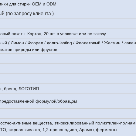
етики для стирки OEM и ODM
 (по запросу клиента )
вый пакет + Картон, 20 шт. в упаковке или по заказу
 ( Лимон / Флорал / долго-lasting / Фиолетовый / Жасмин / лаванда
оматов природы или фруктов
а, бренд, ЛОГОТИП
с предоставленной формулой/образцом
остно-активные вещества, этиоксилированный полиэтилен-полиам
TO, жирная кислота, 1,2-пропанадиол, Аромат, ферменты.