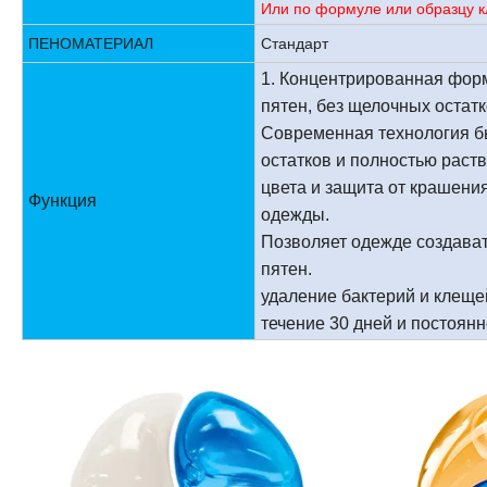
Или по формуле или образцу к
ПЕНОМАТЕРИАЛ
Стандарт
1. Концентрированная форм
пятен, без щелочных
Современная технология бы
остатков и полность
цвета и защита от крашени
Функция
одежды. 4. Техно
Позволяет одежде создават
пятен. 5.99.9% ст
удаление бактерий и кле
течение 30 дней и постоян