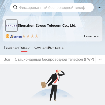
Shenzhen Etross Telecom Co., Ltd.
Больше
Главная
Товар
Компания
Контакты
Все
Стационарный беспроводной телефон (FWP)
Фик