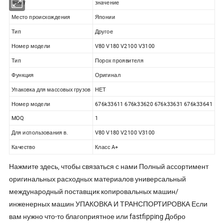
пункт
значение
Место происхождения
Японии
Тип
Другое
Номер модели
V80 V180 V2100 V3100
Тип
Порох проявителя
Функция
Оригинал
Упаковка для массовых грузов
НЕТ
Номер модели
676k33611 676k33620 676k33631 676k33641
MOQ
1
Для использования в.
V80 V180 V2100 V3100
Качество
Класс A+
Нажмите здесь, чтобы связаться с нами Полный ассортимент
оригинальных расходных материалов универсальный
международный поставщик копировальных машин/
инженерных машин УПАКОВКА И ТРАНСПОРТИРОВКА Если
вам нужно что-то благоприятное или fastfipping Добро