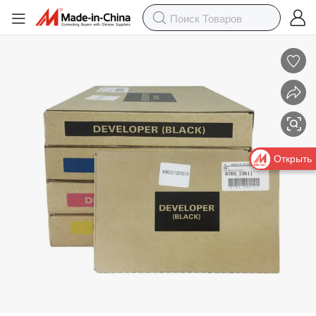
Оригинальные разработчики для Xer0X V80 V180 V2100 V3100 Deve
Открыть