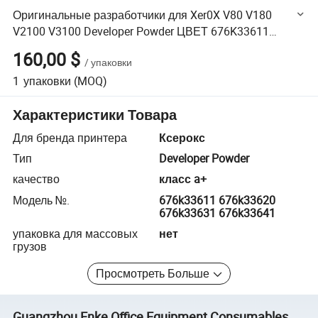
Оригинальные разработчики для Xer0X V80 V180
V2100 V3100 Developer Powder ЦВЕТ 676K33611
676K33620 676K33631 676K33641
160,00 $
/
упаковки
1
упаковки
(MOQ)
Характеристики Товара
Для бренда принтера
Ксерокс
Тип
Developer Powder
качество
класс a+
Модель №.
676k33611 676k33620
676k33631 676k33641
упаковка для массовых
нет
грузов
Просмотреть Больше
Guangzhou Enke Office Equipment Consumables