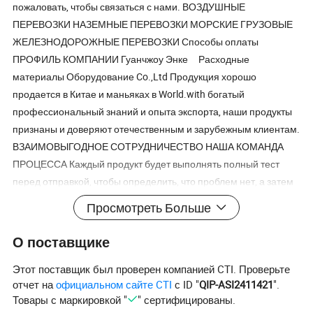
пожаловать, чтобы связаться с нами. ВОЗДУШНЫЕ
ПЕРЕВОЗКИ НАЗЕМНЫЕ ПЕРЕВОЗКИ МОРСКИЕ ГРУЗОВЫЕ
ЖЕЛЕЗНОДОРОЖНЫЕ ПЕРЕВОЗКИ Способы оплаты
ПРОФИЛЬ КОМПАНИИ Гуанчжоу Энке Расходные
материалы Оборудование Co.,Ltd Продукция хорошо
продается в Китае и маньяках в World.with богатый
профессиональный знаний и опыта экспорта, наши продукты
признаны и доверяют отечественным и зарубежным клиентам.
ВЗАИМОВЫГОДНОЕ СОТРУДНИЧЕСТВО НАША КОМАНДА
ПРОЦЕССА Каждый продукт будет выполнять полный тест
перед отправкой, чтобы определить, что проблем нет, а затем
упакован и отправлен, был на технологической карте продукта
Просмотреть Больше
для наших продуктов, от производства тонера для выполнения
теста до упаковки до отправки каждого процесса. СВИДЕТЕЛЯ
О поставщике
Для получения более подробной информации свяжитесь с
Этот поставщик был проверен компанией CTI. Проверьте
нами Профиль компании Guangzhou Enke Office Equipment
отчет на
официальном сайте CTI
с ID "
QIP-ASI2411421
".
Consumables Co., Ltd. Непрерывно оптимизирует, обновляет и
Товары с маркировкой "
" сертифицированы.
выбирает самые последние, лучшие и наиболее экономичные