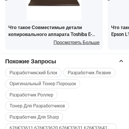
Что такое Совместимые детали
Что та
копировального аппарата Toshiba E-
Epson 
Studio 557 657 757 857 556 756 856 853
чернил
Просмотреть Больше
603 Лента переноса
Похожие Запросы
Разработчикский Блок
Разработчик Лезвие
Оригинальный Тонер Порошок
Разработчик Роллер
Тонер Для Разработчиков
Разработчик Для Sharp
676K33611 676K33620 676K33631 676K33641 Origi Массовая покупка