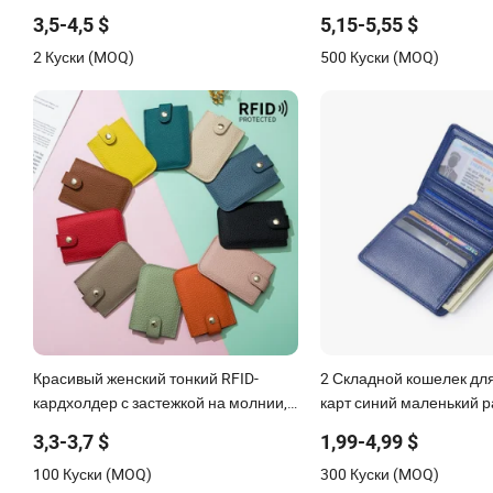
кроссбоди для телефона и тонкий
мужчин - минималисти
3,5-4,5 $
5,15-5,55 $
длинный кошелек
кошельки для женщин -
2 Куски (MOQ)
500 Куски (MOQ)
кошелек для женщин и 
Красивый женский тонкий RFID-
2 Складной кошелек дл
кардхолдер с застежкой на молнии,
карт синий маленький 
кошелек для удостоверений,
бифолд из PU кожи для
3,3-3,7 $
1,99-4,99 $
маленький кожаный кошелек,
тонкий
100 Куски (MOQ)
300 Куски (MOQ)
монетница