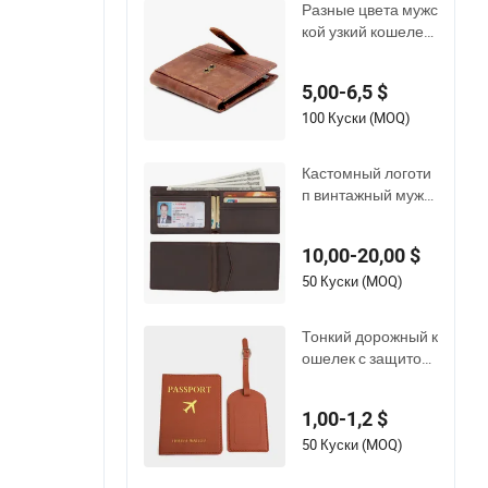
Разные цвета мужс
мужчин
кой узкий кошелек
с защитой RFID, ко
жаный кошелек дл
5,00-6,5 $
я карт
100 Куски (MOQ)
Кастомный логоти
п винтажный мужск
ой RFID-блокирую
щий тонкий кошел
10,00-20,00 $
ек из натуральной
кожи
50 Куски (MOQ)
Тонкий дорожный к
ошелек с защитой
от RFID, чехол для
карт, чехол для пас
1,00-1,2 $
порта в комплекте
50 Куски (MOQ)