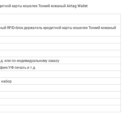
итной карты кошелек Тонкий кожаный Airtag Wallet
ый RFID-блок держатель кредитной карты кошелек Тонкий кожаный
д. или по индивидуальному заказу
ия/УФ печать и т.д.
 набор