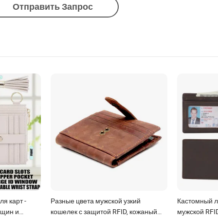
Отправить Запрос
я карт -
Разные цвета мужской узкий
Кастомный л
нщин и
кошелек с защитой RFID, кожаный
мужской RFI