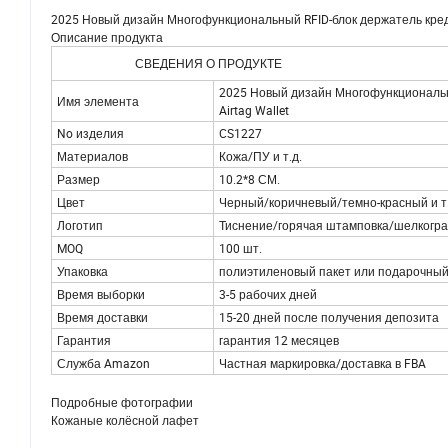
2025 Новый дизайн Многофункциональный RFID-блок держатель кред
Описание продукта
СВЕДЕНИЯ О ПРОДУКТЕ
2025 Новый дизайн Многофункциональн
Имя элемента
Airtag Wallet
No изделия
CS1227
Материалов
Кожа/ПУ и т.д.
Размер
10.2*8 СМ.
Цвет
Черный/коричневый/темно-красный и т.
Логотип
Тиснение/горячая штамповка/шелкограф
MOQ
100 шт.
Упаковка
полиэтиленовый пакет или подарочный
Время выборки
3-5 рабочих дней
Время доставки
15-20 дней после получения депозита
Гарантия
гарантия 12 месяцев
Служба Amazon
Частная маркировка/доставка в FBA
Подробные фотографии
Кожаные колёсной лафет