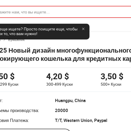
 еще ищете? Просто поищите еще, чтобы
и то, что вам нужно!
к
Бумажник

25 Новый дизайн многофункционального
окирующего кошелька для кредитных кар
нкий кожаный кошелек для Airtag
50 $
4,20 $
3,50 $
-299
Куски
300-499
Куски
500+
Куски
т:
Huangpu, China
емы производства:
20000
овия Платежа:
T/T, Western Union, Paypal