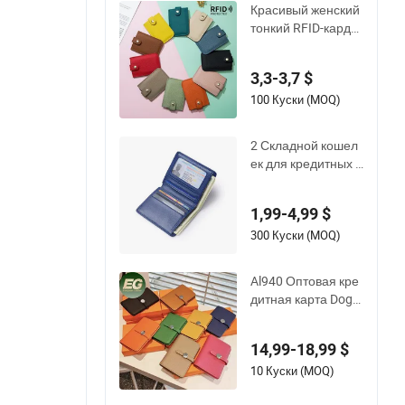
Красивый женский
тонкий RFID-кардх
олдер с застежкой
на молнии, кошеле
3,3-3,7 $
к для удостоверен
ий, маленький кож
100 Куски (MOQ)
аный кошелек, мон
етница
2 Складной кошел
ек для кредитных к
арт синий маленьк
ий размер бифолд
1,99-4,99 $
из PU кожи для муж
чин тонкий
300 Куски (MOQ)
Al940 Оптовая кре
дитная карта Dogo
n Duo, вдохновлен
ная дизайном, жен
14,99-18,99 $
ские брендовые ко
шельки, тонкий лог
10 Куски (MOQ)
отип, зажим для де