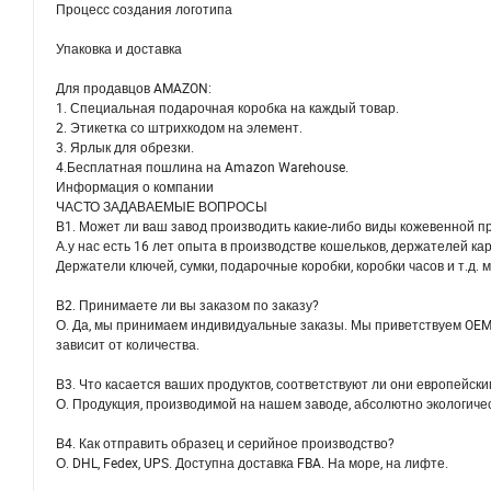
Процесс создания логотипа
Упаковка и доставка
Для продавцов AMAZON:
1. Специальная подарочная коробка на каждый товар.
2. Этикетка со штрихкодом на элемент.
3. Ярлык для обрезки.
4.Бесплатная пошлина на Amazon Warehouse.
Информация о компании
ЧАСТО ЗАДАВАЕМЫЕ ВОПРОСЫ
В1. Может ли ваш завод производить какие-либо виды кожевенной 
А.у нас есть 16 лет опыта в производстве кошельков, держателей карт
Держатели ключей, сумки, подарочные коробки, коробки часов и т.д. 
В2. Принимаете ли вы заказом по заказу?
О. Да, мы принимаем индивидуальные заказы. Мы приветствуем OE
зависит от количества.
В3. Что касается ваших продуктов, соответствуют ли они европейс
О. Продукция, производимой на нашем заводе, абсолютно экологич
В4. Как отправить образец и серийное производство?
О. DHL, Fedex, UPS. Доступна доставка FBA. На море, на лифте.