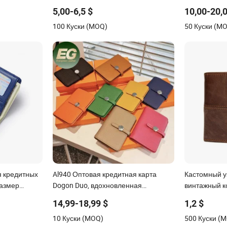
чные
кошелек для карт
кошелек из 
5,00-6,5 $
10,00-20,
 маленький
100 Куски (MOQ)
50 Куски (M
мужчин
я кредитных
Al940 Оптовая кредитная карта
Кастомный у
размер
Dogon Duo, вдохновленная
винтажный к
 мужчин
дизайном, женские брендовые
14,99-18,99 $
1,2 $
кошельки, тонкий логотип, зажим для
10 Куски (MOQ)
500 Куски (
денег, тисненый держатель для карт,