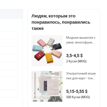
Людям, которым это
понравилось, понравились
также
Модная вышитая с
умка: многофункци
ональный мини-кр
оссбоди для теле
3,5-4,5 $
фона и тонкий дли
нный кошелек
2 Куски (MOQ)
Ультратонкий коше
лек для карт - тонк
ий кошелек для же
нщин и мужчин - м
5,15-5,55 $
инималистичные к
ошельки для женщ
500 Куски (MOQ)
ин - маленький кош
елек для женщин и