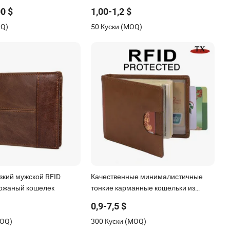
натуральной кожи
чехол для паспорта в комплекте
00 $
1,00-1,2 $
OQ)
50 Куски (MOQ)
зкий мужской RFID
Качественные минималистичные
ожаный кошелек
тонкие карманные кошельки из
натуральной кожи с защитой от RFID
0,9-7,5 $
MOQ)
300 Куски (MOQ)