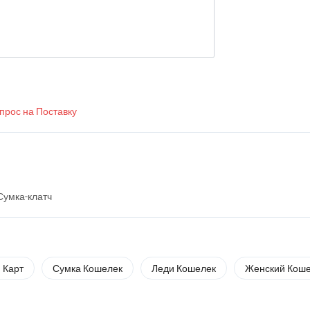
прос на Поставку
Сумка-клатч
 Карт
Сумка Кошелек
Леди Кошелек
Женский Кош