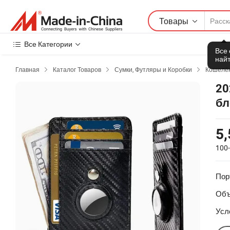
Товары
Все Категории
Все
найт
Главная
Каталог Товаров
Сумки, Футляры и Коробки
Кошелё



20
бл
то
5,
100
Пор
Объ
Усл