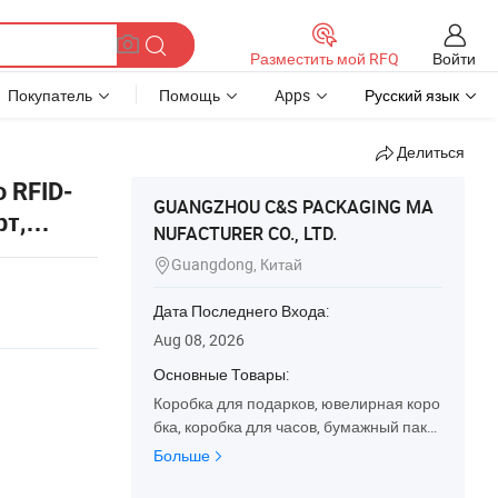
Войти
Разместить мой RFQ
Покупатель
Помощь
Apps
Русский язык
Делиться
 RFID-
GUANGZHOU C&S PACKAGING MA
т,
NUFACTURER CO., LTD.
Guangdong, Китай

Дата Последнего Входа:
Aug 08, 2026
Основные Товары:
Коробка для подарков, ювелирная коро
бка, коробка для часов, бумажный паке
т, упаковочная коробка, манекен для юв
Больше
елирных изделий, коробка, ювелирный
футляр, shopping bag, бумажная коробк