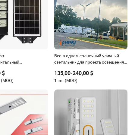
кт
Все-в-одном солнечный уличный
ентальный
светильник для проекта освещения
ицаемый светодиодный
городских дорог производитель
 $
135,00-240,00 $
личный светильник «всё
ы (MOQ)
1 шт. (MOQ)
я дорог