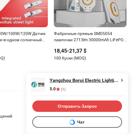
l 60W/100W/120W Датчик
Фабричные прямые SMD5054
е-в-одном солнечный
лампочки 2713lm 30000mAh LiFePO4
тильник для
батарея 5V28W моно все-в-одном
18,45-21,37 $
ных дорог
солнечный уличный светильник
OQ)
100 Куски (MOQ)
Yangzhou Borui Electric Lighting Co., Ltd.
5.0
(1)
Отправить Запрос
омещений
Чат