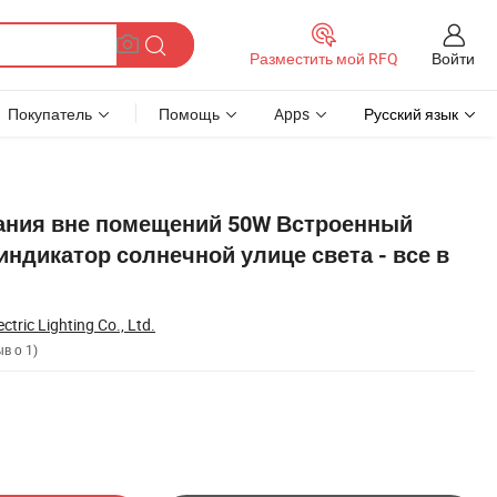
Войти
Разместить мой RFQ
Покупатель
Помощь
Apps
Русский язык
дном
ания вне помещений 50W Встроенный
ндикатор солнечной улице света - все в
tric Lighting Co., Ltd.
в о 1)
ом