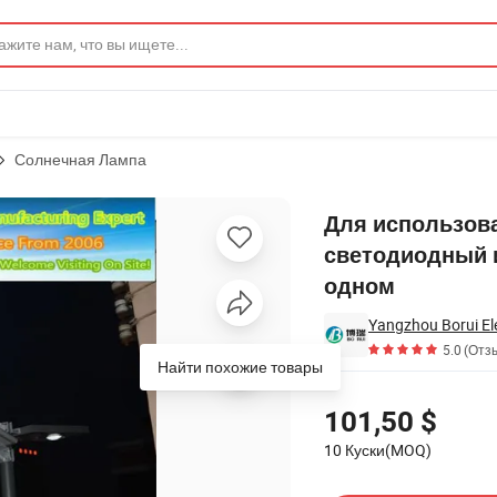
Солнечная Лампа
роенный светодиодный индикатор солнечной улице света - все в о
Для использов
светодиодный и
одном
Yangzhou Borui Elec
5.0
(Отзы
Найти похожие товары
Цены
101,50 $
10 Куски(MOQ)
Связаться с Поставщик