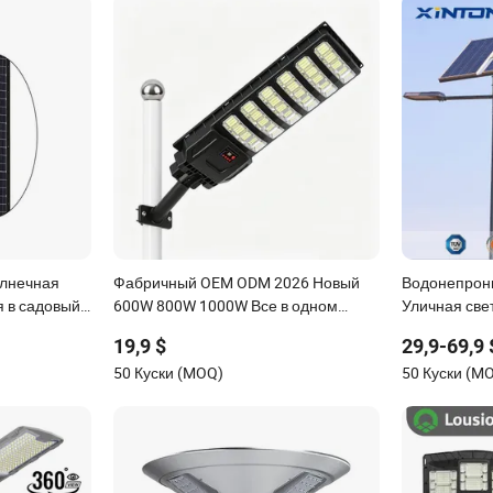
олнечная
Фабричный OEM ODM 2026 Новый
Водонепрон
 в садовый
600W 800W 1000W Все в одном
Уличная све
ечный
солнечном уличном свете IP67
панель для 
19,9 $
29,9-69,9 
Уличный
Водонепроницаемый датчик
сада
50 Куски (MOQ)
50 Куски (M
й садовый
движения коммерческого
муниципального уличного
освещения Поддержка крупных
заказов