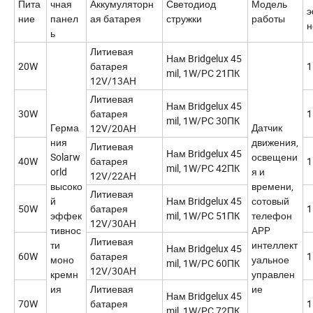
Пита
чная
Аккумуляторн
Светодиод
Модель
э
ние
панел
ая батарея
стружки
работы
н
ь
Литиевая
Нам Bridgelux 45
20W
батарея
1
mil, 1W/PC 21ПК
12V/13AH
Литиевая
Нам Bridgelux 45
30W
батарея
1
mil, 1W/PC 30ПК
Герма
Датчик
12V/20AH
ния
движения,
Литиевая
Нам Bridgelux 45
Solarw
освещени
40W
батарея
1
mil, 1W/PC 42ПК
orld
я и
12V/22AH
высоко
времени,
Литиевая
й
Нам Bridgelux 45
сотовый
50W
батарея
1
эффек
mil, 1W/PC 51ПК
телефон
12V/30AH
тивнос
APP
Литиевая
ти
интеллект
Нам Bridgelux 45
60W
батарея
1
моно
уальное
mil, 1W/PC 60ПК
12V/30AH
кремн
управлен
ия
Литиевая
ие
Нам Bridgelux 45
70W
батарея
1
mil, 1W/PC 72ПК