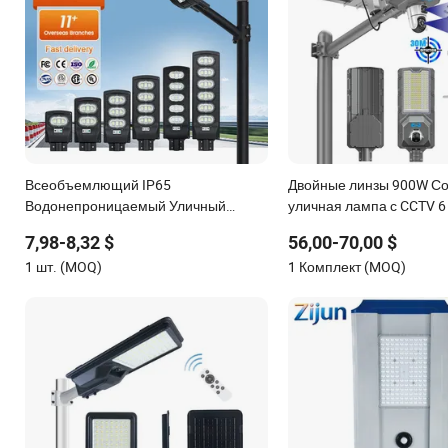
Всеобъемлющий IP65
Двойные линзы 900W С
Водонепроницаемый Уличный
уличная лампа с CCTV 
Светильник 50W 100W 150W 200W
пикселей солнечный св
7,98-8,32 $
56,00-70,00 $
ABS Солнечная Энергия Солнечный
уличный светильник с к
1 шт. (MOQ)
1 Комплект (MOQ)
Уличный Светильник Все в Одном
Eseecloud
Интегрированный Датчик Движения
Солнечный СВЕТОДИОДНЫЙ
Уличный Светильник