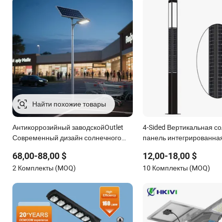
Антикоррозийный заводскойOutlet
4-Sided Вертикальная с
Современный дизайн солнечного
панель интегрированная
уличного света для садов
светильник 3m 4m Солн
68,00-88,00 $
12,00-18,00 $
светильник-столб IP65 
2 Комплекты (MOQ)
10 Комплекты (MOQ)
светодиодный солнечны
светильник