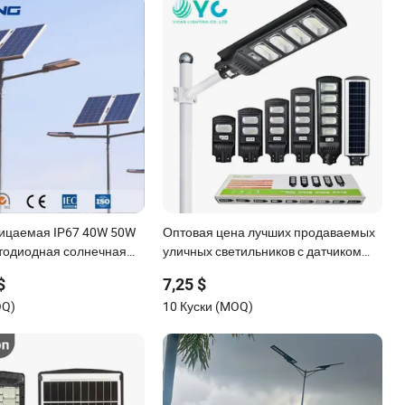
ицаемая IP67 40W 50W
Оптовая цена лучших продаваемых
тодиодная солнечная
уличных светильников с датчиком
освещения дороги и
движения из ABS для освещения
$
7,25 $
дорожек и садов, настенные и
OQ)
10 Куски (MOQ)
внутренние 300W Decoration1000W
светодиодные солнечные уличные
фонари