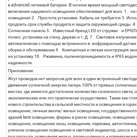
в advanced литиевой батареи. В ночное время мощный светоди
включения наружного освещения обеспечивает для всех. 1. на
освещения 2. Простота установки. Кабель не требуется 3. Исп
продлить срок службы продукта и защита окружающей среды. 
Солнечная панель 5. Известный бренд LED от стружки и EPIST
полюс, установка на стену, дерево и т. Д. 7. Световое излучен
автоматически с помощью встроенного в инфракрасный датчик 
сборка и обслуживание 9. Компактная и легкая конструкция эк
на установку 10. Ржавчина, пыленепроницаемость и IP65 водо
надежности.
Приложение
Жгут проводов нет запросов для всех в один встроенный свето
движения солнечной энергии лагерь 100% от прямых солнечных 
местах, где имеется достаточное количество солнечного света, ос
экономические или это практически осуществимо. Такие как ст
нового строительства в сельской местности и освещения в гор
освещение, личные вилла/ жилых освещение, государственного
зданий lane освещение, фермы и ранчо освещение, освещение 
освещение, освещение зоны, освещение, парковка, автостоянка
уличное освещение освещения и световой индикатор, шоссе и 
под прохода, освещения жилых, промышленных и коммерческих