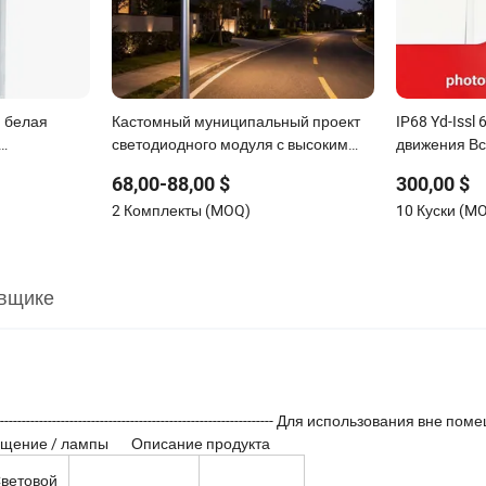
 белая
Кастомный муниципальный проект
IP68 Yd-Iss
светодиодного модуля с высоким
движения Вс
ением
световым потоком солнечного
уличный све
68,00-88,00 $
300,00 $
уличного освещения для деревни
муниципаль
2 Комплекты (MOQ)
10 Куски (M
вщике
---------------------------------------------------------- Для использования вне п
освещение / лампы Описание продукта
ветовой