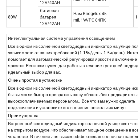
12V/40AH
Литиевая
Нам Bridgelux 45
80W
батарея
1
mil, 1W/PC 84ПК
12V/42AH
Интеллектуальная система управления освещением
Все в одном из солнечной светодиодный индикатор на улице по
зависимости от ваших требований (1-15ч/день, 1-5ч/день). Инте
помогает для автоматической регулировки яркости и включение
яркости. Если вам нужен для работы в течение трех дней подряд
идеальный выбор для вас.
Очень простая в установке
Все в одном из солнечной светодиодный индикатор на улице иск
бы вы могли быстро превратить вашу область без предваритель
высокооплачиваемых персоналом...Все что вам нужно сделать 
подключения и установите его в течение нескольких минут.
Преимущества
Встроенный светодиодный индикатор солнечной улице свет - э
на открытом воздухе, что обеспечивает мощное освещение в все
установке. В течение дня высокоэффективная солнечная панель