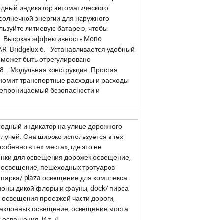
одный индикатор автоматического
 солнечной энергии для наружного
ользуйте литиевую батарею, чтобы
4. Высокая эффективность Mono
AR Bridgelux 6. Устанавливается удобный
ие может быть отрегулировано
8. Модульная конструкция. Простая
ономит транспортные расходы и расходы
непроницаемый безопасности и
диодный индикатор на улице дорожного
лучей. Она широко используется в тех
обенно в тех местах, где это не
оянки для освещения дорожек освещение,
ах освещение, пешеходных тротуаров
 парка/ plaza освещение для комплекса
зоны дикой флоры и фауны, dock/ пирса
, освещения проезжей части дороги,
наклонных освещение, освещение моста
 освещения И т. Д.