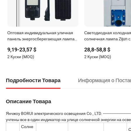
Оптовая индивидуальная уличная
Светодиодная холодная
панель энергосберегающая лампа
солнечная лампа Zijun с
для сада настенный фонарь
автоматическим управл
9,19-23,57 $
28,8-58,8 $
водонепроницаемый IP65 50W 100W
светом
2 Куски (MOQ)
2 Куски (MOQ)
120W 150W 200W ABS Все в одном
светодиодный солнечный уличный
светильник
Информация о Поста
Подробности Товара
Описание Товара
Янчжоу BORUI электрического освещения Co., LTD. -----------------------------
учтены все в один индикатор на улице солнечной энергии на 
Солне
С