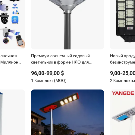
олнечная
Премиум солнечный садовый
Новый проду
6 Миллион
светильник в форме НЛО для
безинструм
етодиодный
уличного освещения
водонепрон
96,00-99,00 $
9,00-25,00
амерой
солнечный у
1 Комплект (MOQ)
2 Комплект
в одном» дл