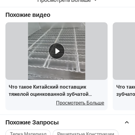
Похожие видео
Что такое Китайский поставщик
Что так
тяжелой оцинкованной зубчатой
зубчато
стальной решетки для промышленных
покрыт
Просмотреть Больше
пешеходных дорожек
прочно
Похожие Запросы
Терка Материал
Решетчатые Конструкции