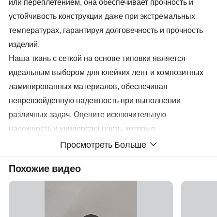
или переплетением, она обеспечивает прочность и
устойчивость конструкции даже при экстремальных
температурах, гарантируя долговечность и прочность
изделий.
Наша ткань с сеткой на основе типовки является
идеальным выбором для клейких лент и композитных
ламинированных материалов, обеспечивая
непревзойденную надежность при выполнении
различных задач. Оцените исключительную
надежность и универсальность, которые
обеспечивают ее статус незаменимого компонента в
Просмотреть Больше
производственном процессе.
Похожие видео
Благодаря максимальному диаметру до 85 см, мы
можем легко получить готовую тканую подложку в
рулонах крупного размера. Это решение не только
минимизирует производственные потери, но и