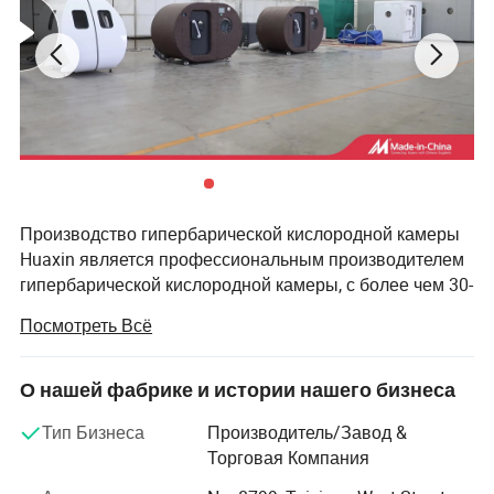
Производство гипербарической кислородной камеры
Huaxin является профессиональным производителем
гипербарической кислородной камеры, с более чем 30-
летним опытом работы в этой области с 1988 года.
Посмотреть Всё
В первые десятилетия Хуакин выступал в качестве
назначенного производителя гипербарических
О нашей фабрике и истории нашего бизнеса
кислородных камер для фармацевтической
администрации Китая, предлагая медицинское
Тип Бизнеса
Производитель/Завод &
оборудование, соответствующее международным
Торговая Компания
стандартам, сотням гражданских больниц по всему