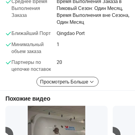
принципа качества, сначала обслуживание,
Среднее Время
Время Выполнения Заказа в
непрерывное совершенствование и инновации, чтобы
Выполнения
Пиковый Сезон: Один Месяц,
удовлетворить потребности клиентов в управлении и
Заказа
Время Выполнения вне Сезона,
нулевом дефекте, нулевой жалобы как цели качества
Один Месяц
мы предлагаем широкий спектр устройств
Ближайший Порт
Qingdao Port
гипербарических кислородных камер, наши основные
Минимальный
1
продукты следующие:
объем заказа
1.3.0ATA Медицинские гипербарические кислородные
Партнеры по
20
камеры
цепочке поставок
2. Дайвинг-декомпрессионные камеры
Просмотреть Больше
3. Гипербарические кислородные камеры с
умеренным давлением
Похожие видео
4. Ветеринарные гипербарические кислородные
камеры
5. Высота над уровнем моря умеренные
гипербарические кислородные камеры