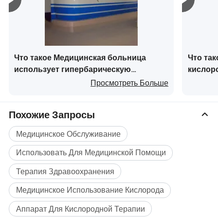
6. Переносные гипербарические кислородные камеры
7. Гипербарическая / Гипобарическая
исследовательская палата
Что такое Медицинская больница
Что та
"Инновации в фокусе, ориентация на клиента" - это
использует гипербарическую
кислор
наша вера в деятельность бизнеса, которая надеется
кислородную камеру, одностенную
камеры
Просмотреть Больше
установить деловые отношения с партнерами по
стальную гипербарическую камеру
кислор
всему миру.
для заживления ран
Похожие Запросы
Медицинское Обслуживание
Использовать Для Медицинской Помощи
Терапия Здравоохранения
Медицинское Использование Кислорода
Аппарат Для Кислородной Терапии