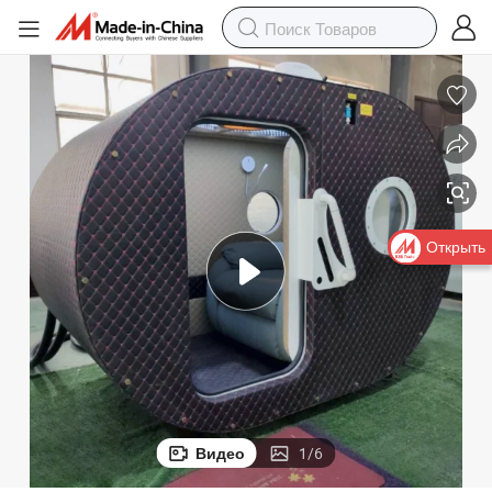
Гипербарические лечебные камеры
Открыть
Видео
1
/
6