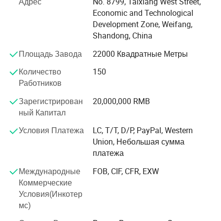
Адрес
No. 8799, Taixiang West Street,
материку Китая.
Economic and Technological
В последующие десятилетия Хуакин верит в контроль
Development Zone, Weifang,
качества и поглощает в нашу команду больше
Shandong, China
технических талантов. Все более передовые
Площадь Завода
22000 Квадратные Метры
поколения систем СЭП производятся и продвигаются
на внутренние и международные рынки.
Количество
150
Работников
Более 100 высококвалифицированных работников, 16
R&D сотрудников, 40 хорошо образованных
Зарегистрирован
20,000,000 RMB
специалистов по продажам и послепродажному
ный Капитал
обслуживанию, эта элитная команда должна
Условия Платежа
LC, T/T, D/P, PayPal, Western
убедиться, что наше оборудование достаточно
Union, Небольшая сумма
квалифицировано, наши услуги довольно
платежа
профессиональные
Международные
FOB, CIF, CFR, EXW
мы всегда предоставляем нашим клиентам
Коммерческие
высококачественные устройства,
Условия(Инкотер
конкурентоспособные цены и хорошее
мс)
послепродажное обслуживание. Мы придерживаемся