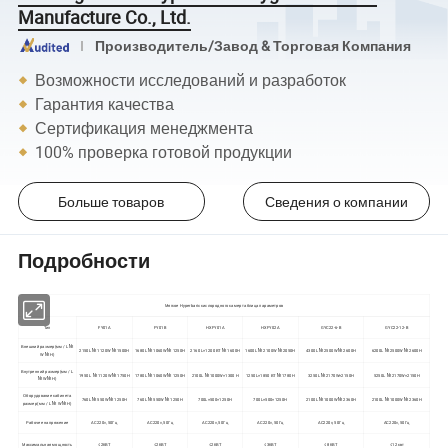
Manufacture Co., Ltd.
Производитель/Завод & Торговая Компания
Возможности исследований и разработок
Гарантия качества
Сертификация менеджмента
100% проверка готовой продукции
Больше товаров
Сведения о компании
Подробности
Мягкое Hyperbaric кислородного камер таблица параметров
Тип
FY01A
FY01B
HXFY01A
HXFY02A
GYC22-6-B
GYC22-12-B
Внешний размер(мм / L №
2150L № 1120W № 1500H
1680L № 1060W № 1250H
2160 L×1200 ВТ № 1600H
1600L № 2100W № 2050H
4300L № 2500W № 2600H
6200L № 2500W № 2600H
W № H)
Внутренний размер(мм / L
1950 L № 1120W № 1750H
1780L № 1060W № 1250H
2100L № 1000W×1300 H
1250L×1850 ВТ № 1780H
3250L № 2170W×2150H
5250L № 2170W×2150H
№ W № H)
Оборудование кабинета
760L № 550W № 1250H
760L № 550W № 1250H
700L×500×1250H
700L×500×1250H
2100L № 1000W № 2360H
2100L № 1000W № 2360H
размер(мм / L № W № H)
Рабочее напряжение
AC220v, 50Гц
AC220v, 50Гц
AC220v, 50Гц
AC220v, 50Гц
AC220v, 50Гц
AC220v, 50Гц
Максимальная мощность
≤2КВТ
≤2КВТ
≤2КВТ
≤3КВТ
≤8 КВТ
≤12 квт