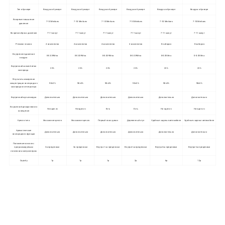
Тип в бункере
Воздуха в бункере
Воздуха в бункере
Воздуха в бункере
Воздуха в бункере
Воздуха в бункере
Воздуха в бункере
Во время повышения
7-10 Minitues
7-10 Minitues
7-10 Minitues
7-10 Minitues
7-10 Minitues
7-10 Minitues
давления
Во время сброса давления
7-11 минут
7-11 минут
7-11 минут
7-11 минут
7-11 минут
7-11 минут
Pression планов
4 комплектов
4 комплектов
4 комплектов
4 комплектов
8 наборов
8 наборов
Внутреннее давление
0-0.039Мпа
0-0.039Мпа
0-0.039Мпа
0-0.039Мпа
0-0.05Мпа
0-0.05Мпа
воздуха
Внутренний consentration
23%
23%
23%
23%
23%
23%
кислорода
Результаты измерения
концентрации кислорода из
90±3%
90±3%
90±3%
90±3%
90±3%
90±3%
кислородного генератора
Внутренний мультимедиа
Дополнительно
Дополнительно
Дополнительно
Дополнительно
Дополнительно
Дополнительно
Внутренний декоративного
Ни один из
Ни один из
Есть
Есть
Ни один из
Ни один из
освещения
Кресло типа
Массажное кресло
Массажное кресло
Первый класс диван
Деревянный стул
Удобные сиденья автомобиля
Удобные сиденья автомобиля
Ароматические
Дополнительно
Дополнительно
Дополнительно
Дополнительно
Дополнительно
Дополнительно
кислородного функции
Положение консоли с
программируемым
За пределами
За пределами
Внутри + за пределами
Внутри+за пределами
Внутри+за пределами
Внутри+за пределами
логическим контроллером
Capicity
1p
1p
1p
2p
6p
12p