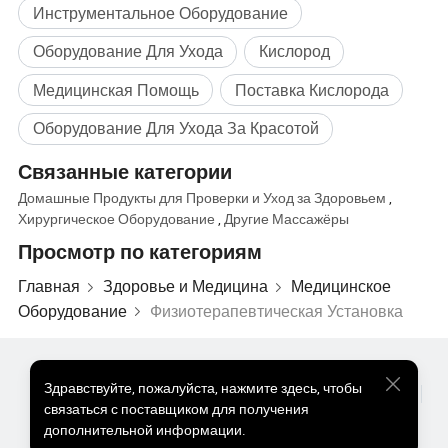
Инструментальное Оборудование
Оборудование Для Ухода
Кислород
Медицинская Помощь
Поставка Кислорода
Оборудование Для Ухода За Красотой
Связанные категории
Домашные Продукты для Проверки и Уход за Здоровьем
,
Хирургическое Оборудование
,
Другие Массажёры
Просмотр по категориям
Главная
Здоровье и Медицина
Медицинское
Оборудование
Физиотерапевтическая Установка
Популярные Товары
Цена На Популярные Товары
Здравствуйте
,
пожалуйста, нажмите здесь, чтобы
Оптом Горячие Товары
Звездный покупатель
ПК Сайт
связаться с поставщиком для получения
Информация
дополнительной информации.
О нас
Пользовательское соглашение