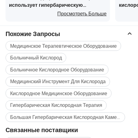
использует гипербарическую
кислор
кислородную камеру, одностенную
камеры
Просмотреть Больше
стальную гипербарическую камеру
кислор
для заживления ран
Похожие Запросы
Медицинское Терапевтическое Оборудование
Больничный Кислород
Больничное Кислородное Оборудование
Медицинский Инструмент Для Кислорода
Кислородное Медицинское Оборудование
Гипербарическая Кислородная Терапия
Большая Гипербарическая Кислородная Камера Массовая покупка
Связанные поставщики