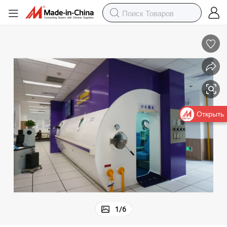
Открыть
1
/
6