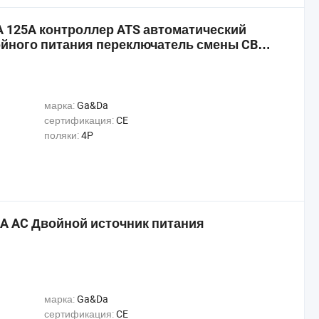
A 125A контроллер ATS автоматический
йного питания переключатель смены CB
марка:
Ga&Da
сертификация:
CE
поляки:
4P
0A AC Двойной источник питания
марка:
Ga&Da
сертификация:
CE