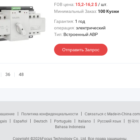
FOB цена:
/ шт.
15,2-16,2 $
Минимальный Заказ:
100 Куски
Гарантия:
1 год
операция:
электрический
Тип:
Встроенный АВР
Отправить Запрос
36
48
глашение
Политика конфиденциальности
Связаться с Made-in-China.com
çais
Español
Deutsch
Português
Italiano
Русский язык
한국어
Bahasa Indonesia
Copyright ©2026
Focus Technology Co., Ltd.
Все права защищены.