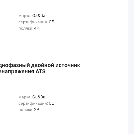
марка:
Ga&Da
сертификация:
CE
поляки:
4P
Однофазный двойной источник
енапряжения ATS
марка:
Ga&Da
сертификация:
CE
поляки:
2P