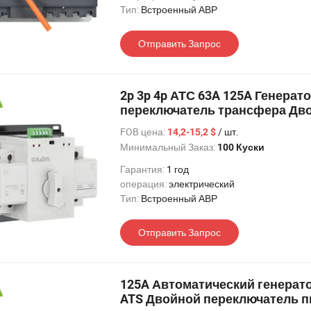
Тип:
Встроенный АВР
Отправить Запрос
2p 3p 4p АТС 63A 125A Генера
переключатель трансфера Дво
FOB цена:
/ шт.
14,2-15,2 $
Минимальный Заказ:
100 Куски
Гарантия:
1 год
операция:
электрический
Тип:
Встроенный АВР
Отправить Запрос
125A Автоматический генерат
ATS Двойной переключатель п