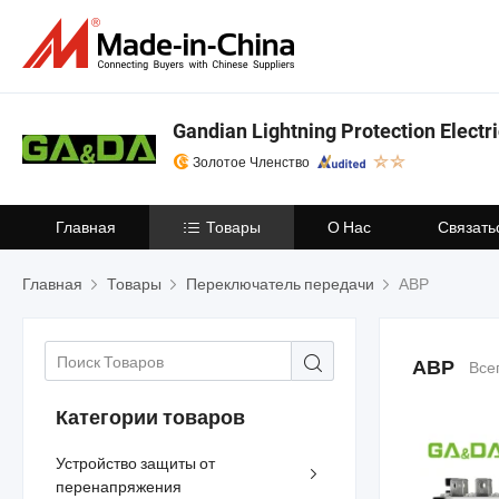
Gandian Lightning Protection Electric
Золотое Членство
Главная
Товары
О Нас
Связать
Главная
Товары
Переключатель передачи
АВР
АВР
Все
Категории товаров
Устройство защиты от
перенапряжения