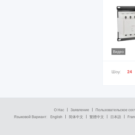
Видео
Шоу:
24
О Нас
Заявление
Пользовательское со
Языковой Вариант:
English
简体中文
繁體中文
日本語
Fran