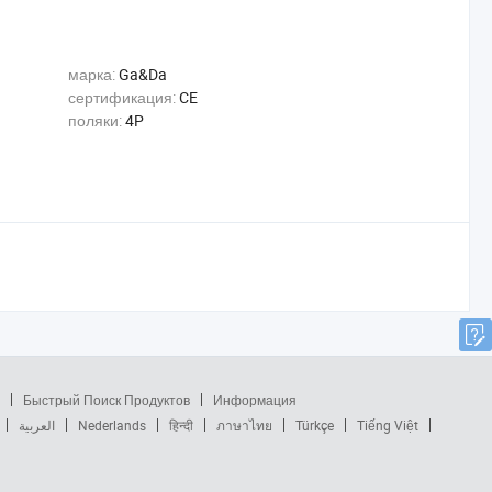
марка:
Ga&Da
сертификация:
CE
поляки:
4P
Быстрый Поиск Продуктов
Информация
العربية
Nederlands
हिन्दी
ภาษาไทย
Türkçe
Tiếng Việt