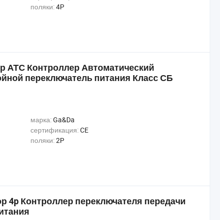
поляки:
4P
тор АТС Контроллер Автоматический
йной переключатель питания Класс СБ
марка:
Ga&Da
сертификация:
CE
поляки:
2P
ор 4p Контроллер переключателя передачи
итания