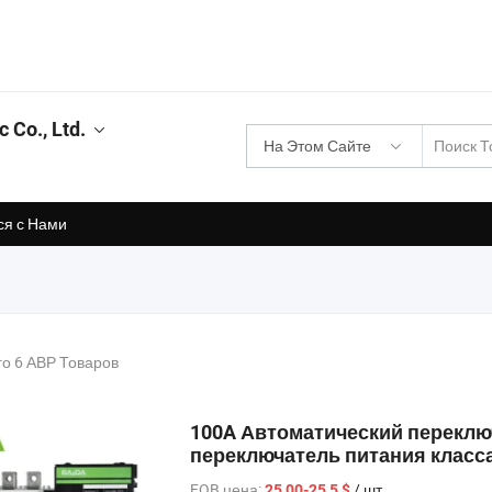
 Co., Ltd.
На Этом Сайте
ся с Нами
го 6 АВР Товаров
100A Автоматический переклю
переключатель питания класс
FOB цена:
/ шт.
25,00-25,5 $