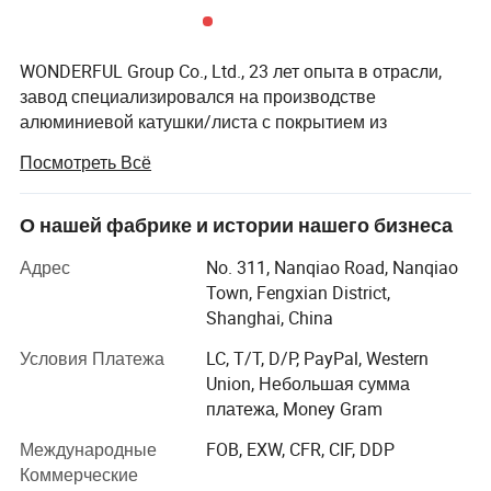
WONDERFUL Group Co., Ltd., 23 лет опыта в отрасли,
завод специализировался на производстве
алюминиевой катушки/листа с покрытием из
алюминия, АЛЮМИНИЕВОЙ катушки С покрытием ИЗ
Посмотреть Всё
ПУПЫ, PCM, VCM, цельного алюминиевого листа,
гофрированного алюминиевого листа для кровли,
алюминиевой потолочной системы, системы
О нашей фабрике и истории нашего бизнеса
ACCP идеально подходит для лазерной резки, штамповки,
алюминиевых затворов, системы водостоков,
Адрес
No. 311, Nanqiao Road, Nanqiao
перфорации, сгибания, скручивания, обработка канавок и
алюминиевых шпонок, Алюминиевая стержненая
Town, Fengxian District,
других деталей из листового металла. .
панель, бытовая установка, грузовик и контейнер,
Shanghai, China
трансумер, упаковка продуктов питания и другие
Покрытие не выпадает, устойчив к погодным условиям,
продукты. Профессиональное научно-
устойчив к воздействию УФ-излучения и прочен.
Условия Платежа
LC, T/T, D/P, PayPal, Western
исследовательское развитие, производство и
Негорючие алюминиевые облицовочные материалы ACCP
Union, Небольшая сумма
эксплуатация предприятий по производству
платежа, Money Gram
широко используются в системах облицовки, фасадах,
высококачественных цветных алюминиевых
потолках, щитах, стенах шторок, перегородки, крыши и т.д.
Международные
FOB, EXW, CFR, CIF, DDP
покрытий. Наша продукция широко используется в
* Негорючие, чистые металлические материалы, без
Коммерческие
строительстве, строительных материалах, бытовой