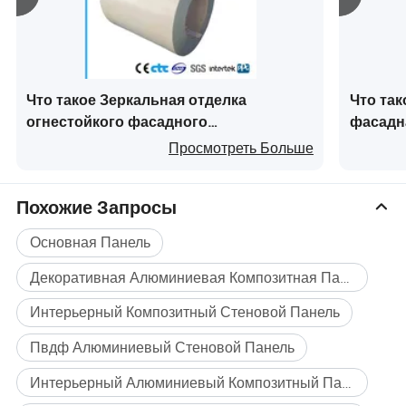
Что такое Зеркальная отделка
Что та
огнестойкого фасадного
фасадн
алюминиевого панеля с
алюмин
Просмотреть Больше
алюминиевым сердечником 3D для
облицо
наружной стены
Похожие Запросы
Основная Панель
Декоративная Алюминиевая Композитная Панель
Интерьерный Композитный Стеновой Панель
Пвдф Алюминиевый Стеновой Панель
Интерьерный Алюминиевый Композитный Панель