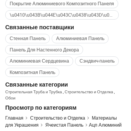
Покрытие Алюминиевого Композитного Панеля
\u0410\u043B\u044E\u043C\u0438\u043D\u0438\u0435\u0432\u0430\u044F \u041F\u0430\u043D\u0435\u043B\u044C ACCP Массовая покупка
Связанные поставщики
Стенная Панель
Алюминиевая Панель
Панель Для Настенного Декора
Алюминиевая Сердцевина
Сэндвич-панель
Композитная Панель
Связанные категории
Строительная Труба и Трубка
,
Строительство и Отделка
,
Обои
Просмотр по категориям
Главная
Строительство и Отделка
Материалы
для Украшения
Ячеистая Панель
Ацп Алюминий