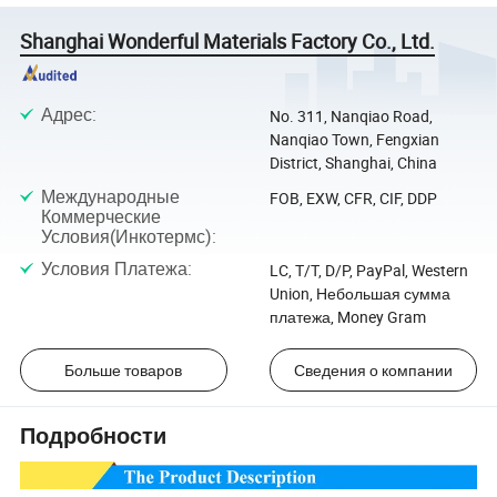
Shanghai Wonderful Materials Factory Co., Ltd.
Адрес
:
No. 311, Nanqiao Road,
Nanqiao Town, Fengxian
District, Shanghai, China
Международные
FOB, EXW, CFR, CIF, DDP
Коммерческие
Условия(Инкотермс)
:
Условия Платежа
:
LC, T/T, D/P, PayPal, Western
Union, Небольшая сумма
платежа, Money Gram
Больше товаров
Сведения о компании
Подробности