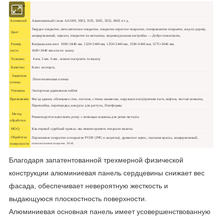
Название
продукта
Алюминий
Алюминиевый сплав AA1100, 3003, 3105, 5005, 5052, 6063 и т.д.
Твердое покрытие, металлическое покрытие, покрытие игристое покрытие, полированное покрытие, вид по дереву,
Цвет
анодированный, зеркало, покрытие на мельнице, индивидуальная настройка — Добро пожаловать.
Размер
Катушка или лист
1000×2440 мм, 1220×2440 мм, 1250×2440 мм, 1500×2440 мм, 1575×2440 мм,
листа
1600×2440 мм или по заказу
Толщина
4 мм, 5 мм, 6 мм , можно настроить толщину.
Качество
Класс экспорта.
Защитная
Полиэтиленовая пленка
пленка
Упаковка
Экспортная деревянная пallent
Приложение
Фасад здания, облицовка стен, потолок, стенка занавески, наружная и внутренняя часть лифтов, чистые комнаты,
Переклейка, перегородка, пандусы для доступа, Платформы
Метод
Рекомендуется выполнять резку с помощью машины для резки металла.
обработки
MOQ
Как первый судебный приказ, мы можем принять тиндские кванты
Обработка
Порошковое покрытие и покрытие PVDF (PPG и акценты), древесное зерно, скальная краска, анодированный,
поверхности
полиэтиленовое покрытие, FEVE
Благодаря запатентованной трехмерной физической
конструкции алюминиевая панель сердцевины снижает вес
фасада, обеспечивает невероятную жесткость и
выдающуюся плоскостность поверхности.
Алюминиевая основная панель имеет усовершенствованную