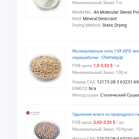
Минимальный Заказ:
1 кг
Model No.:
4A Molecular Sieves P
Kind:
Mineral Desiccant
Drying Method:
Static Drying
Молекулярные сита 13X-APG зе
переработки - Chemequip
FOB цена:
/ кг
1,5-2,52 $
Минимальный Заказ:
100 кг
Номер CAS:
12173-28-3 63231-69
EINECS:
N/a
Метод сушки:
Статический Сушк
Удаление влаги из природного г
FOB цена:
/ шт.
2,65-3,35 $
Минимальный Заказ:
10 Куски
Номер CAS:
12173-28-3 63231-69