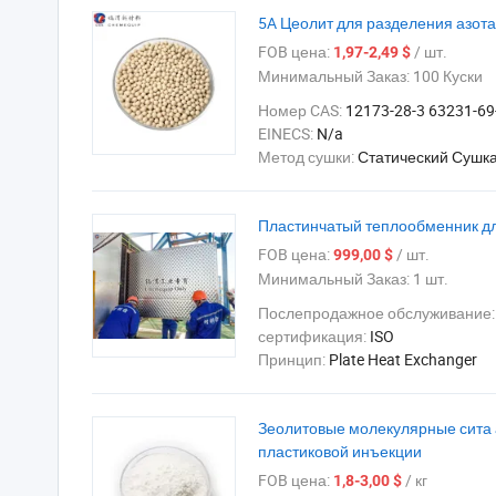
5A Цеолит для разделения азота
FOB цена:
/ шт.
1,97-2,49 $
Минимальный Заказ:
100 Куски
Номер CAS:
12173-28-3 63231-69
EINECS:
N/a
Метод сушки:
Статический Сушк
Пластинчатый теплообменник дл
FOB цена:
/ шт.
999,00 $
Минимальный Заказ:
1 шт.
Послепродажное обслуживание
сертификация:
ISO
Принцип:
Plate Heat Exchanger
Зеолитовые молекулярные сита 
пластиковой инъекции
FOB цена:
/ кг
1,8-3,00 $