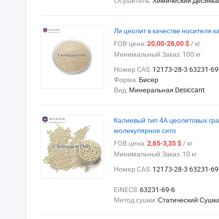
Осушитель:
Химический Десикка
Ли цеолит в качестве носителя 
FOB цена:
/ кг
20,00-26,00 $
Минимальный Заказ:
100 кг
Номер CAS:
12173-28-3 63231-69
Форма:
Бисер
Вид:
Минеральная Desiccant
Калиевый тип 4A цеолитовых гра
молекулярное сито
FOB цена:
/ кг
2,65-3,35 $
Минимальный Заказ:
10 кг
Номер CAS:
12173-28-3 63231-69
EINECS:
63231-69-6
Метод сушки:
Статический Сушк