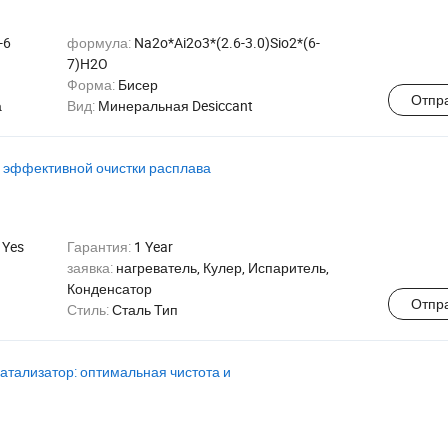
-6
формула:
Na2o*Ai2o3*(2.6-3.0)Sio2*(6-
7)H2O
Форма:
Бисер
Отпр
а
Вид:
Минеральная Desiccant
я эффективной очистки расплава
:
Yes
Гарантия:
1 Year
заявка:
нагреватель, Кулер, Испаритель,
Конденсатор
Отпр
Стиль:
Сталь Тип
тализатор: оптимальная чистота и