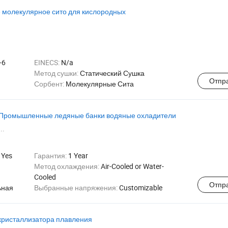
 молекулярное сито для кислородных
-6
EINECS:
N/a
Метод сушки:
Статический Сушка
Отпр
Сорбент:
Молекулярные Сита
Промышленные ледяные банки водяные охладители
..
:
Yes
Гарантия:
1 Year
Метод охлаждения:
Air-Cooled or Water-
Cooled
Отпр
ьная
Выбранные напряжения:
Customizable
 кристаллизатора плавления