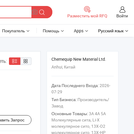
Войти
Разместить мой RFQ
Покупатель
Помощь
Apps
Русский язык
Chemequip New Material Ltd.
ть:
Anhui, Китай
Дата Последнего Входа:
2026-
07-29
Тип Бизнеса:
Производитель/
Завод
Основные Товары:
3A 4A 5A
авить Запрос
Молекулярные сита, Li-X
молекулярное сито, 13X-O2
молекулярное сито, 13X-HP