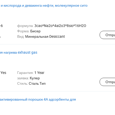
 и кислорода и девакинга нефти, молекулярное сито
-6
формула:
3cao*Na2o*4ai2o3*8sio*16H2O
Форма:
Бисер
Отпр
а
Вид:
Минеральная Desiccant
я нагрева exhaust gas
:
Yes
Гарантия:
1 Year
заявка:
Кулер
Отпр
Стиль:
Сталь Тип
активированный порошок 4A адсорбенты для