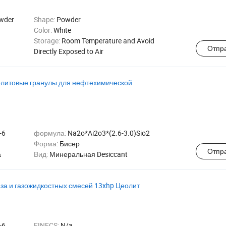
owder
Shape:
Powder
Color:
White
Storage:
Room Temperature and Avoid
Отпр
Directly Exposed to Air
олитовые гранулы для нефтехимической
-6
формула:
Na2o*Ai2o3*(2.6-3.0)Sio2
Форма:
Бисер
Отпр
а
Вид:
Минеральная Desiccant
аза и газожидкостных смесей 13xhp Цеолит
-6
EINECS:
N/a