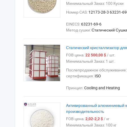
Минимальный Заказ:
100 Куски
Номер CAS:
12173-28-3 63231-69
EINECS:
63231-69-6
Метод сушки:
Статический Сушк
Статический кристаллизатор дл
FOB цена:
/ шт.
22 500,00 $
Минимальный Заказ:
1 шт.
Послепродажное обслуживание
сертификация:
ISO
Принцип:
Cooling and Heating
Активированный алюминиевый ка
производительность
FOB цена:
/ кг
2,02-2,2 $
Минимальный Заказ:
100 кг