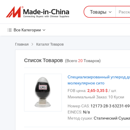
Товары
Все Категории
Главная
Каталог Товаров

Список Товаров
(Всего
20
Товаров)
Специализированный углерод д
молекулярное сито
FOB цена:
/ шт.
2,65-3,35 $
Минимальный Заказ:
10 Куски
Номер CAS:
12173-28-3 63231-69
EINECS:
N/a
Метод сушки:
Статический Сушк