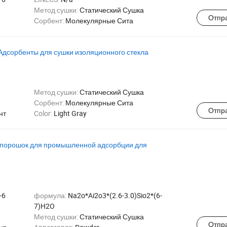
Метод сушки:
Статический Сушка
Отпр
Сорбент:
Молекулярные Сита
Адсорбенты для сушки изоляционного стекла
Метод сушки:
Статический Сушка
Сорбент:
Молекулярные Сита
Отпр
нт
Color:
Light Gray
 порошок для промышленной адсорбции для
-6
формула:
Na2o*Ai2o3*(2.6-3.0)Sio2*(6-
7)H2O
Метод сушки:
Статический Сушка
Отпр