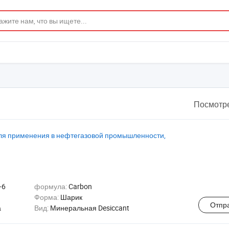
Посмотре
ля применения в нефтегазовой промышленности,
-6
формула:
Carbon
Форма:
Шарик
Отпр
а
Вид:
Минеральная Desiccant