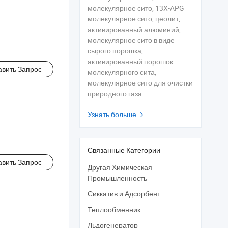
молекулярное сито, 13X-APG
молекулярное сито, цеолит,
активированный алюминий,
молекулярное сито в виде
сырого порошка,
активированный порошок
авить Запрос
молекулярного сита,
молекулярное сито для очистки
природного газа
Узнать больше

Связанные Категории
авить Запрос
Другая Химическая
Промышленность
Сиккатив и Адсорбент
Теплообменник
Льдогенератор