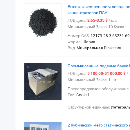
Высококачественное углеродное
концентраторов ПСА
FOB цена:
/ шт.
2,65-3,35 $
Минимальный Заказ:
10 Куски
Номер CAS:
12173-28-3 63231-69
Форма:
Шарик
Вид:
Минеральная Desiccant
Промышленные ледяные банки 
FOB цена:
/ .
5 100,00-51 000,00 $
Минимальный Заказ:
1 шт.
Послепродажное обслуживание
Тип:
Cooled
Структурной единицы:
Интеграл
2 Кубический метр статического