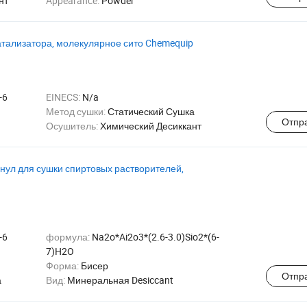
нт
Appearance:
Powder
катализатора, молекулярное сито Chemequip
-6
EINECS:
N/a
Метод сушки:
Статический Сушка
Отпр
Осушитель:
Химический Десиккант
нул для сушки спиртовых растворителей,
-6
формула:
Na2o*Ai2o3*(2.6-3.0)Sio2*(6-
7)H2O
Форма:
Бисер
Отпр
а
Вид:
Минеральная Desiccant