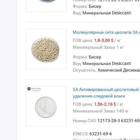
Форма:
Бисер
Вид:
Минеральная Desiccant
Молекулярные сита цеолита 3A 
FOB цена:
/ кг
1,8-3,00 $
Минимальный Заказ:
1 кг
Форма:
Бисер
Вид:
Минеральная Desiccant
Осушитель:
Химический Десикка
5A Активированный цеолитовый
удаления следовой влаги
FOB цена:
/ кг
1,56-2,16 $
Минимальный Заказ:
140 кг
Номер CAS:
12173-28-3 63231-69
EINECS:
63231-69-6