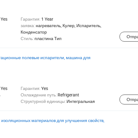
:
Yes
Гарантия:
1 Year
заявка:
нагреватель, Кулер, Испаритель,
Конденсатор
Отпр
Стиль:
пластина Тип
тационные полевые испарители, машина для
:
Yes
Гарантия:
Yes
ь
Охлаждение путь:
Refrigerant
Отпр
Структурной единицы:
Интегральная
х изоляционных материалов для улучшения свойств,