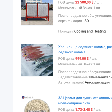
FOB цена:
/ шт.
22 500,00 $
Минимальный Заказ:
1 шт.
Послепродажное обслуживание
сертификация:
ISO
Принцип:
Cooling and Heating
Хранилище ледяного шлама, ро
ледяного шлама
FOB цена:
/ шт.
999,00 $
Минимальный Заказ:
1 шт.
Послепродажное обслуживание
Лед Изготовление:
Измельчител
Автоматизация:
Автоматизация
3A Цеолит для сушки стеклянны
молекулярное сито
FOB цена:
/ шт.
1,73-2,48 $