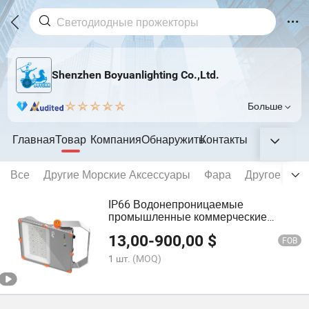
Shenzhen Boyuanlighting Co.,Ltd.
Больше
Главная
Товар
Компания
Обнаружить
Контакты
Все
Другие Морские Аксессуары
Фара
Другое Све
IP66 Водонепроницаемые
промышленные коммерческие
светодиодные прожекторы с
13,00
-
900,00
$
несколькими углами луча 10W 20W
FOB
30W 50W 80W 100W 120W 150W
1 шт.
(MOQ)
200W 250W