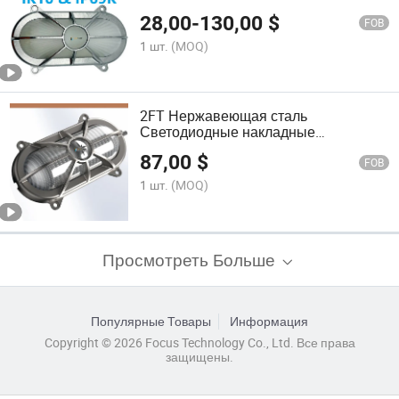
светодиодная лампа, 220VAC, IP69K,
28,00
-
130,00
$
морскоеFlood освещение
FOB
1 шт.
(MOQ)
2FT Нержавеющая сталь
Светодиодные накладные
светильники 100W, 85-265VAC, 3000K,
87,00
$
Освещение потолка для кораблей
FOB
1 шт.
(MOQ)
Просмотреть Больше
Популярные Товары
Информация
Copyright © 2026 Focus Technology Co., Ltd. Все права
защищены.