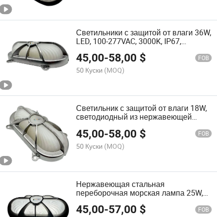
Светильники с защитой от влаги 36W,
LED, 100-277VAC, 3000K, IP67,
Нержавеющая сталь настенные
45,00
-
58,00
$
потолочные морские светильники
FOB
50 Куски
(MOQ)
Светильник с защитой от влаги 18W,
светодиодный из нержавеющей
стали морской лампы, 12V, 4000K,
45,00
-
58,00
$
уличное освещение
FOB
50 Куски
(MOQ)
Нержавеющая стальная
переборочная морская лампа 25W,
12V-24V, 5000K, Освещение для
45,00
-
57,00
$
рыболовных лодок
FOB