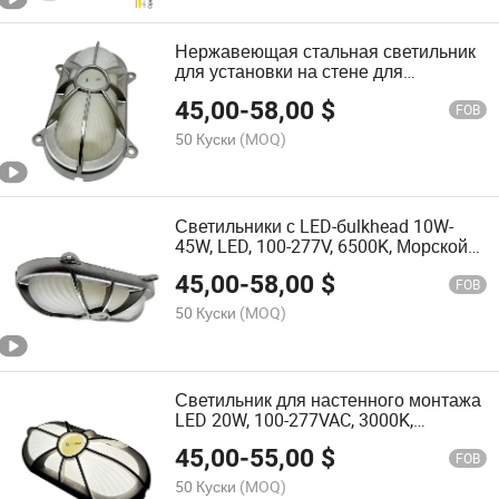
Нержавеющая стальная светильник
для установки на стене для
электростанций, судов и
45,00
-
58,00
$
конвейерных лент в суровых
FOB
условиях offshore и промышленных
50 Куски
(MOQ)
средах
Светильники с LED-бulkhead 10W-
45W, LED, 100-277V, 6500K, Морской
лодочный уличный настенный
45,00
-
58,00
$
светильник
FOB
50 Куски
(MOQ)
Светильник для настенного монтажа
LED 20W, 100-277VAC, 3000K,
Нержавеющая сталь #316
45,00
-
55,00
$
Освещение для лодок
FOB
50 Куски
(MOQ)