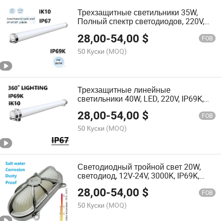
Трехзащитные светильники 35W,
Полный спектр светодиодов, 220V,
IP69K, Освещение палубы
28,00
-
54,00
$
рыболовного судна
FOB
50 Куски
(MOQ)
Трехзащитные линейные
светильники 40W, LED, 220V, IP69K,
Ik10, освещение с датчиком
28,00
-
54,00
$
движения
FOB
50 Куски
(MOQ)
Светодиодный тройной свет 20W,
светодиод, 12V-24V, 3000K, IP69K,
освещение для морских лодок
28,00
-
54,00
$
FOB
50 Куски
(MOQ)