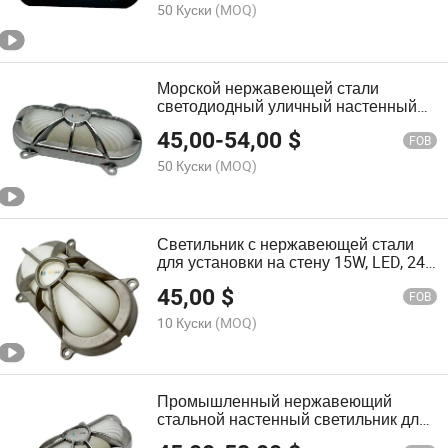
50 Куски
(MOQ)
Морской нержавеющей стали
светодиодный уличный настенный
светильник 36W 45W, IP69K
45,00
-
54,00
$
Освещение для судов
FOB
50 Куски
(MOQ)
Светильник с нержавеющей стали
для установки на стену 15W, LED, 24V,
3000K, IP67, Овальное настенное
45,00
$
освещение
FOB
10 Куски
(MOQ)
Промышленный нержавеющий
стальной настенный светильник для
кораблей, электростанций,