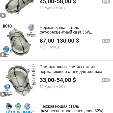
45,00
-
58,00
$
конвейерных лент и освещения в
FOB
суровых условиях на море
50 Куски
(MOQ)
Нержавеющая сталь
флуоресцентный свет 36W,
светодиод, 220V, 3000K, IP65,
87,00
-
130,00
$
морские лодочные светильники
FOB
1 шт.
(MOQ)
Светодиодный светильник из
нержавеющей стали для жестких
промышленных условий,
33,00
-
54,00
$
судостроительных верфей,
FOB
электростанций и освещения
50 Куски
(MOQ)
конвейерных лент
Нержавеющая сталь
флуоресцентное освещение 32W,