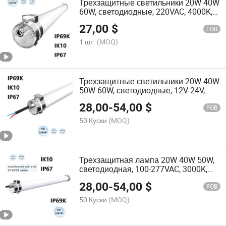
Трехзащитные светильники 20W 40W
60W, светодиодные, 220VAC, 4000K,
IP69K, освещение для морских судов
27,00
$
FOB
1 шт.
(MOQ)
Трехзащитные светильники 20W 40W
50W 60W, светодиодные, 12V-24V,
морской линейный светильник для
28,00
-
54,00
$
освещения
FOB
50 Куски
(MOQ)
Трехзащитная лампа 20W 40W 50W,
светодиодная, 100-277VAC, 3000K,
IP69K, морская светильник
28,00
-
54,00
$
FOB
50 Куски
(MOQ)