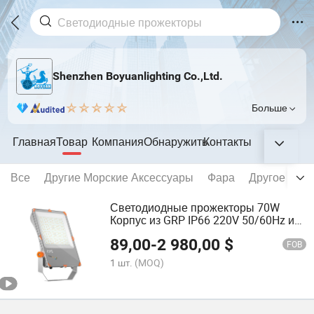
Shenzhen Boyuanlighting Co.,Ltd.
Больше
Главная
Товар
Компания
Обнаружить
Контакты
Все
Другие Морские Аксессуары
Фара
Другое Све
Светодиодные прожекторы 70W
Корпус из GRP IP66 220V 50/60Hz и
90 Минутные аварийные огни для
89,00
-
2 980,00
$
20W/30W/50W/80W/100W/120W/150
FOB
Завода в Китае
1 шт.
(MOQ)