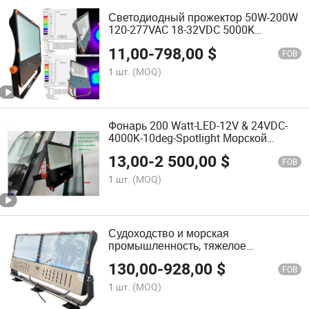
Светодиодный прожектор 50W-200W
120-277VAC 18-32VDC 5000K
Средняя оптика IP66 Ik08 160lm/W 1-
11,00
-
798,00
$
10V Регулируемый для спортивных
FOB
стадионов, теннисных кортов и
1 шт.
(MOQ)
морского освещения
Фонарь 200 Watt-LED-12V & 24VDC-
4000K-10deg-Spotlight Морской
поисковый светильник
13,00
-
2 500,00
$
FOB
1 шт.
(MOQ)
Судоходство и морская
промышленность, тяжелое
промышленное освещение для
130,00
-
928,00
$
наводнений 500W Уличное
FOB
освещение IP66 Проектный
1 шт.
(MOQ)
прожектор 150lm/W Высокомощный
светодиодный прожектор CCT