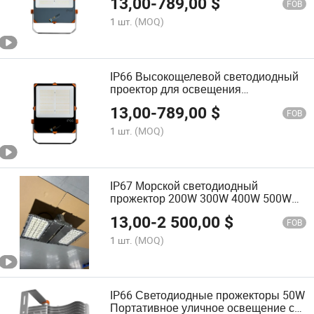
13,00
-
789,00
$
мощностью, водонепроницаемые
FOB
садовые три светильника
1 шт.
(MOQ)
безопасности 50W 100W 200W 250W
300W светодиодный прожектор
IP66 Высокощелевой светодиодный
проектор для освещения
спортивных площадок, теннисных
13,00
-
789,00
$
кортов, стадионов и футбольных
FOB
полей 250W 300W 500W 600W
1 шт.
(MOQ)
IP67 Морской светодиодный
прожектор 200W 300W 400W 500W
600W 800W 1000W Прожектор для
13,00
-
2 500,00
$
рыболовного судна
FOB
1 шт.
(MOQ)
IP66 Светодиодные прожекторы 50W
Портативное уличное освещение с