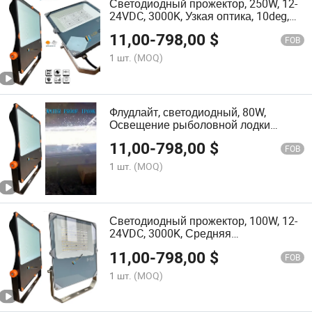
Светодиодный прожектор, 250W, 12-
24VDC, 3000K, Узкая оптика, 10deg,
IP67, Уличное освещение для поиска
11,00
-
798,00
$
FOB
1 шт.
(MOQ)
Флудлайт, светодиодный, 80W,
Освещение рыболовной лодки
4000K, 12-24VDC, 20 Угол, морской
11,00
-
798,00
$
свет
FOB
1 шт.
(MOQ)
Светодиодный прожектор, 100W, 12-
24VDC, 3000K, Средняя
асимметричная оптика, IP66,
11,00
-
798,00
$
Освещение рыболовных лодок
FOB
1 шт.
(MOQ)