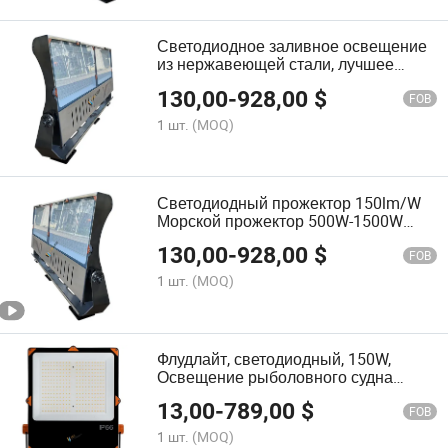
13000K
Светодиодное заливное освещение
из нержавеющей стали, лучшее
светодиодное заливное освещение
130,00
-
928,00
$
для парковки, монтируемое на
FOB
столбах и дорожное освещение,
1 шт.
(MOQ)
долговечное освещение ЕС - 500W
100-277V AC 6500K светодиодный
заливной светильник
Светодиодный прожектор 150lm/W
Морской прожектор 500W-1500W
RGBW освещение
130,00
-
928,00
$
FOB
1 шт.
(MOQ)
Флудлайт, светодиодный, 150W,
Освещение рыболовного судна
5000K, 24VDC, 8 Угол, морской
13,00
-
789,00
$
поисковый фонарь
FOB
1 шт.
(MOQ)