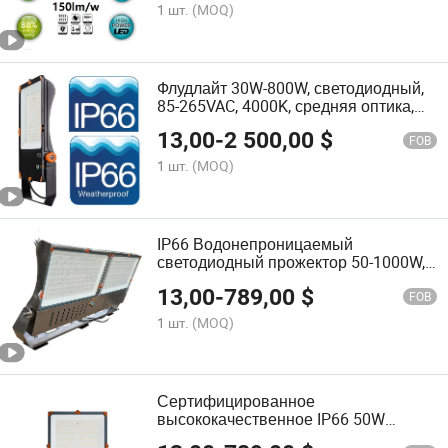
рекламы, фасадного и
1 шт.
(MOQ)
архитектурного коммерческого
освещения
Флудлайт 30W-800W, светодиодный,
85-265VAC, 4000K, средняя оптика,
IP66, коммерческое морское
13,00
-
2 500,00
$
флуодлайтинг
FOB
1 шт.
(MOQ)
IP66 Водонепроницаемый
светодиодный прожектор 50-1000W,
Уличное освещение для площади,
13,00
-
789,00
$
фабрики и склада, опционально
FOB
взрывозащищенное,
1 шт.
(MOQ)
сертифицировано CE, высокая
эффективность 150lm/W
Сертифицированное
высококачественное IP66 50W
уличное освещение с высокой