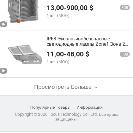
высоким выходом многоцветный
13,00
-
900,00
$
прожектор
FOB
1 шт.
(MOQ)
IP68 Эксплозивобезопасные
светодиодные лампы Zone1 Зона 2
Светодиодный прожектор
11,00
-
48,00
$
FOB
1 шт.
(MOQ)
Просмотреть Больше
Популярные Товары
Информация
Copyright © 2026 Focus Technology Co., Ltd. Все права
защищены.