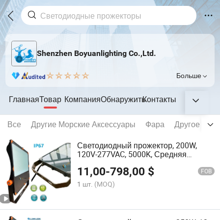
Shenzhen Boyuanlighting Co.,Ltd.
Больше
Главная
Товар
Компания
Обнаружить
Контакты
Все
Другие Морские Аксессуары
Фара
Другое Све
Светодиодный прожектор, 200W,
120V-277VAC, 5000K, Средняя
асимметричная оптика, IP66,
11,00
-
798,00
$
Коммерческое освещение для лодок
FOB
1 шт.
(MOQ)