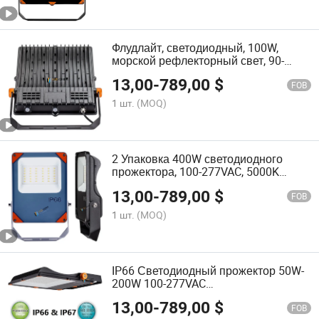
Флудлайт, светодиодный, 100W,
морской рефлекторный свет, 90-
305VAC, 90 градус, диммируемый
13,00
-
789,00
$
свет
FOB
1 шт.
(MOQ)
2 Упаковка 400W светодиодного
прожектора, 100-277VAC, 5000K
наружное рабочее освещение,
13,00
-
789,00
$
коммерческий прожектор
FOB
1 шт.
(MOQ)
IP66 Светодиодный прожектор 50W-
200W 100-277VAC
3000K/4000K/5000K/6000K
13,00
-
789,00
$
Асимметричный луч для наружной
FOB