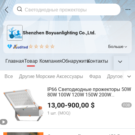
Shenzhen Boyuanlighting Co.,Ltd.
Больше
Главная
Товар
Компания
Обнаружить
Контакты
Все
Другие Морские Аксессуары
Фара
Другое Све
IP66 Светодиодные прожекторы 50W
80W 100W 120W 150W 200W
Морские прожекторы
13,00
-
900,00
$
FOB
1 шт.
(MOQ)