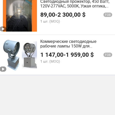
Светодиодный прожектор, 450 Ватт,
120V-277VAC, 5000K, Узкая оптика,
IP66, Морское освещение
89,00
-
2 300,00
$
FOB
1 шт.
(MOQ)
Коммерческие светодиодные
рабочие лампы 150W для
профессиональных рабочих лодок
1 147,00
-
1 959,00
$
дальнего света 3000m
FOB
1 шт.
(MOQ)