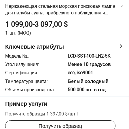
Нержавеющая стальная морская поисковая лампа
для палубы судна, прибрежного наблюдения и
портовых операций, 1km-6km расстояние луча,
1 099,00-3 097,00 $
устойчивый к морской воде
1
шт.
(MOQ)
Ключевые атрибуты
Модель №.
:
LCD-SST-100-LN2-5K
Угол излучения
:
Менее 10 градусов
Сертификация
:
ccc, iso9001
Температура цвета
:
Белый холодный
Объемы производства
:
500 000 шт. в год
Пример услуги
Получите образцы
1 397,00 $
/
шт.
!
Получить образец