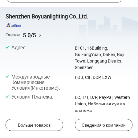
Shenzhen Boyuanlighting Co.,Ltd.
5.0/5
Оценка
Адрес
:
B101, 16Building,
GuiFangYuan, DaFen, Buji
Town, Longgang District,
Shenzhen
Международные
FOB, CIF, DDP, EXW
Коммерческие
Условия(Инкотермс)
:
Условия Платежа
:
LC, T/T, D/P, PayPal, Western
Union, Небольшая сумма
платежа
Больше товаров
Сведения о компании