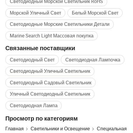
Светодиодный Морской Светильник RoHS
Морской Уличный Свет
Белый Морской Свет
Светодиодные Морские Светильники Детали
Marine Search Light Массовая покупка
Связанные поставщики
Светодиодный Свет
Светодиодная Лампочка
Светодиодный Уличный Светильник
Светодиодный Садовый Светильник
Серия LCDMA Marine Search Lights решение :
Уличный Светодиодный Светильник
освещение мокрой головки / габаритные огни
Светодиодная Лампа
(комбинация) / освещение стерниновой лестницы
Просмотр по категориям
2-контактный светодиодный прожектор /
светодиодный прожектор движения на морской дороге /
Главная
Светильники и Освещение
Специальная
Светодиодный переносной Searchlight / светодиодный