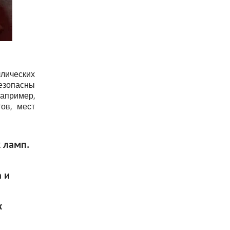
лических
безопасны
апример,
ов, мест
 ламп.
 и
х