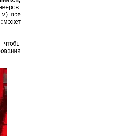
йверов.
ым) все
 сможет
 чтобы
ования