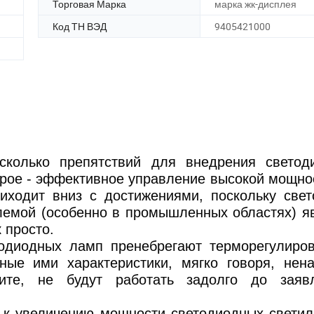
Торговая Марка
марка жк-дисплея
Код ТН ВЭД
9405421000
колько препятствий для внедрения светод
торое - эффективное управление высокой мощно
иходит вниз с достижениями, поскольку све
лемой (особенно в промышленных областях) я
 просто.
етодиодных ламп пренебрегают терморегулиро
ные ими характеристики, мягко говоря, нен
ите, не будут работать задолго до заявл
 к увеличению мощности светодиодных светил