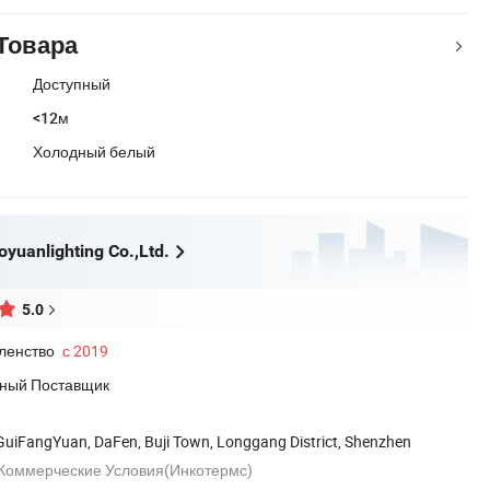
Товара
Доступный
<12м
Холодный белый
yuanlighting Co.,Ltd.
5.0
ленство
с 2019
ный Поставщик
 GuiFangYuan, DaFen, Buji Town, Longgang District, Shenzhen
оммерческие Условия(Инкотермс)