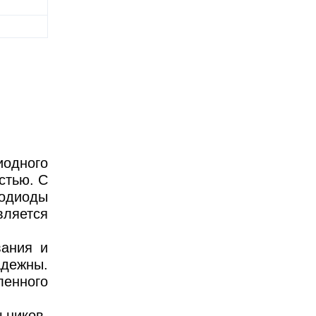
иодного
стью. С
тодиоды
вляется
вания и
адежны.
енного
ьников,