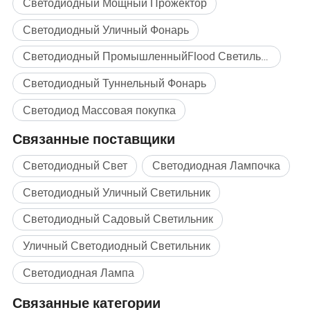
Светодиодный Мощный Прожектор
На стадионах, автостоянок и муниципальных проектов
Безопасности и архитектурные направленного
Светодиодный Уличный Фонарь
освещения
Светодиодный ПромышленныйFlood Светильник
Интерфейс FA серии
созданы для обеспечения
Светодиодный Туннельный Фонарь
долгосрочной надежности в экстремальных погодных
условиях сопротивления и превосходная
Светодиод Массовая покупка
производительность
, благодаря чему он идеально
Связанные поставщики
подходит для высоких - стандартное освещения проектов по
всему миру.
Светодиодный Свет
Светодиодная Лампочка
Светодиодный Уличный Светильник
Светодиодный Садовый Светильник
Уличный Светодиодный Светильник
Светодиодная Лампа
Связанные категории