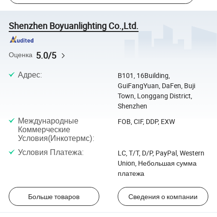
Shenzhen Boyuanlighting Co.,Ltd.
5.0/5
Оценка
Адрес
:
B101, 16Building,
GuiFangYuan, DaFen, Buji
Town, Longgang District,
Shenzhen
Международные
FOB, CIF, DDP, EXW
Коммерческие
Условия(Инкотермс)
:
Условия Платежа
:
LC, T/T, D/P, PayPal, Western
Union, Небольшая сумма
платежа
Больше товаров
Сведения о компании