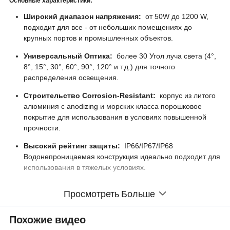
Основные характеристики:
Широкий диапазон напряжения:
от 50W до 1200 W,
подходит для все - от небольших помещениях до
крупных портов и промышленных объектов.
Универсальный Оптика:
более 30 Угол луча света (4°,
8°, 15°, 30°, 60°, 90°, 120° и т.д.) для точного
распределения освещения.
Строительство Corrosion-Resistant:
корпус из литого
алюминия с anodizing и морских класса порошковое
покрытие для использования в условиях повышенной
прочности.
Высокий рейтинг защиты:
IP66/IP67/IP68
Водонепроницаемая конструкция идеально подходит для
использования в тяжелых условиях.
Несколько вариантов затемнения:
Совместимость с
Просмотреть Больше
0-10 В, PLC, Дали и Triac системы затемнения.
Гибкая поддержка:
AC100-277напряжения V (50/60 Гц)
Похожие видео
или 18v/20V/24V/32В постоянного тока для ввода