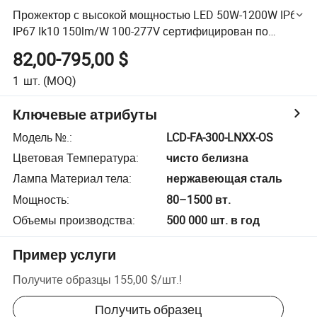
Прожектор с высокой мощностью LED 50W-1200W IP66
IP67 Ik10 150lm/W 100-277V сертифицирован по
стандартам CE для морских портов, промышленных
82,00-795,00 $
объектов, охраны и освещения фасадов зданий
1
шт.
(MOQ)
Ключевые атрибуты
Модель №.
:
LCD-FA-300-LNXX-OS
Цветовая Температура
:
чисто белизна
Лампа Материал тела
:
нержавеющая сталь
Мощность
:
80–1500 вт.
Объемы производства
:
500 000 шт. в год
Пример услуги
Получите образцы
155,00 $
/
шт.
!
Получить образец