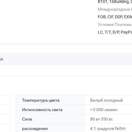
B101, 16Building,
Международные К
FOB, CIF, DDP, EX
Условия Платежа
LC, T/T, D/P, Pay
ии
Температура цвета
Белый холодный
Интенсивность света
> 5 000 люмен
Сила
80 вт-350 вт.
расхождения
4.1 градусов fwhm