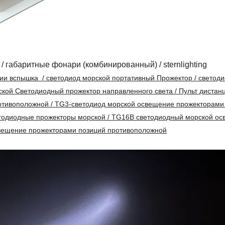
 габаритные фонари (комбинированный) / sternlighting
ии вспышка / светодиод морской портативный Прожектор / светод
ской Светодиодный прожектор направленного света / Пульт дистан
отивоположной / TG3-светодиод морской освещение прожекторами
тодиодные прожекторы морской / TG16B светодиодный морской о
свещение прожекторами позиций противоположной