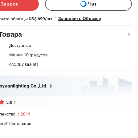
 Запрос
Чат
учите образцы
!
Запросить Образец
US$ 699/шт.
Товара
Доступный
Менее 10 градусов
ccc, tuv saa etl
yuanlighting Co.,Ltd.
5.0
ленство
с 2019
ный Поставщик