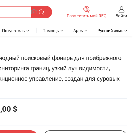
Войти
Разместить мой RFQ
Покупатель
Помощь
Apps
Русский язык
иодный поисковый фонарь для прибрежного
ниторинга границ, узкий луч видимости,
анционное управление, создан для суровых
й
,00 $