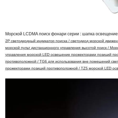
Морской LCDMA поиск фонари серии : шапка освещение /
2P светодиодный индикатор поиска / светодиод морской движен
морской пульт дистанционного управления высотой поиск / Мор
управления морской LED освещение прожекторами позиций пр
противоположной / TG6 для использования вне помещений све
прожекторами позиций противоположной / TZ5 морской LED о