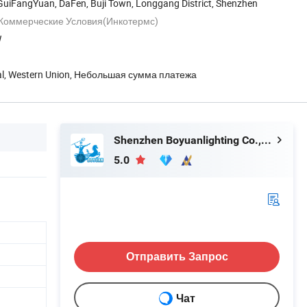
 GuiFangYuan, DaFen, Buji Town, Longgang District, Shenzhen
оммерческие Условия(Инкотермс)
W
Pal, Western Union, Небольшая сумма платежа
Shenzhen Boyuanlighting Co.,Ltd.
5.0
Отправить Запрос
Чат