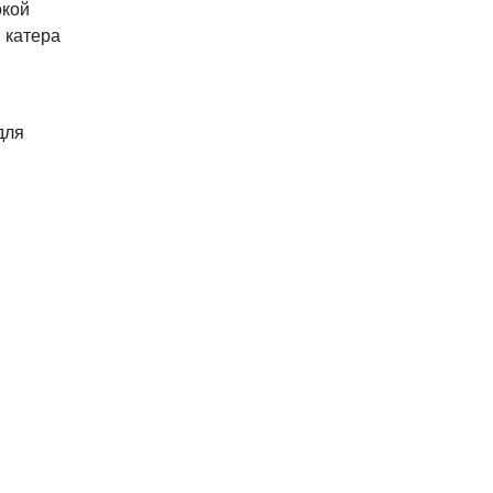
окой
 катера
для