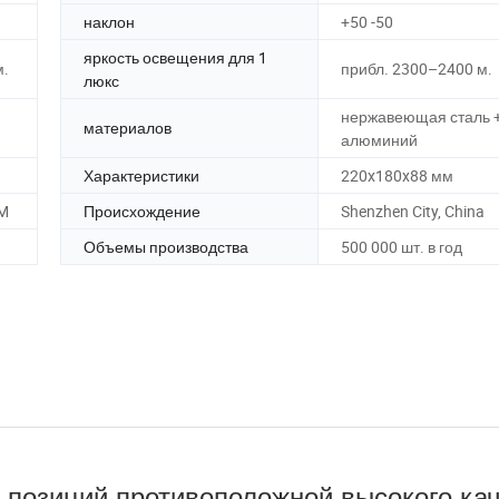
наклон
+50 -50
яркость освещения для 1
м.
прибл. 2300–2400 м.
люкс
нержавеющая сталь 
материалов
алюминий
Характеристики
220x180x88 мм
EM
Происхождение
Shenzhen City, China
Объемы производства
500 000 шт. в год
й противоположной высокого кач