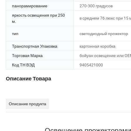
панорамирование
270-300 градусов
яркость освещения при 250
в среднем 76 люкс при 15 
м.
тип
светодиодный прожектор
Транспортная Упаковка
картонная коробка
Торговая Марка
бойуан освещение или O
Код ТН ВЭД
9405421000
Описание Товара
Описание продукта
Освещение прожекторами позици