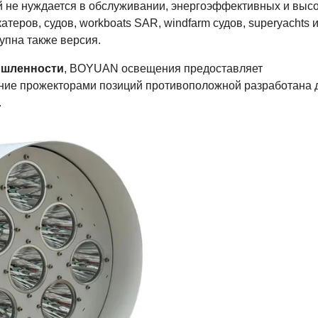
 не нуждается в обслуживании, энергоэффективных и выс
еров, судов, workboats SAR, windfarm судов, superyachts и
упна также версия.
ышленности
, BOYUAN освещения предоставляет
ние прожекторами позиций противоположной разработана 
.