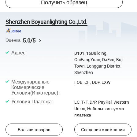
Получить образец
Shenzhen Boyuanlighting Co.,Ltd.
5.0/5
Оценка
Адрес
:
B101, 16Building,
GuiFangYuan, DaFen, Buji
Town, Longgang District,
Shenzhen
Международные
FOB, CIF, DDP, EXW
Коммерческие
Условия(Инкотермс)
:
Условия Платежа
:
LC, T/T, D/P, PayPal, Western
Union, Небольшая сумма
платежа
Больше товаров
Сведения о компании