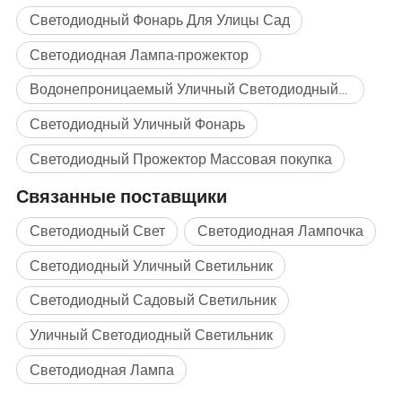
Светодиодный Фонарь Для Улицы Сад
условиях, в частности в промышленной
Светодиодная Лампа-прожектор
среде.
Водонепроницаемый Уличный Светодиодный Прожектор
Светодиодный Уличный Фонарь
Здесь вы можете увидеть, как наш перелет
наводнения был разработан для того,
Светодиодный Прожектор Массовая покупка
чтобы выдерживать самые экстремальные
Связанные поставщики
промышленные условия, а система
Светодиодный Свет
Светодиодная Лампочка
терморегулирования создала прожектор
Светодиодный Уличный Светильник
для самых требовательных условий
Светодиодный Садовый Светильник
окружающей среды.
Уличный Светодиодный Светильник
Светодиодная Лампа