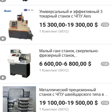
Универсальный и эффективный 3
токарный станок с ЧПУ Axis
15 300,00
-
19 300,00
$
FOB
1 Комплект
(MOQ)
Малый ганг-станок, сверлильно-
фрезерный станок,
многофункциональный ЧПУ
6 600,00
-
6 800,00
$
токарный станок
FOB
1 Комплект
(MOQ)
Металлический прецизионный
станок с ЧПУ швейцарского типа в 3
осевом вертикальном исполнении
19 100,00
-
19 500,00
$
FOB
1 Комплект
(MOQ)