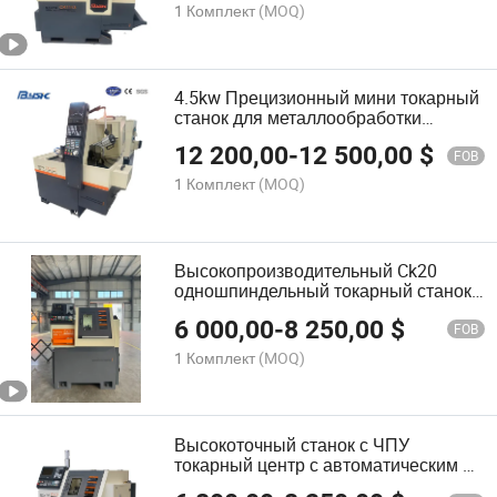
1 Комплект
(MOQ)
4.5kw Прецизионный мини токарный
станок для металлообработки
Горизонтальный обрабатывающий
12 200,00
-
12 500,00
$
центр
FOB
1 Комплект
(MOQ)
Высокопроизводительный Ck20
одношпиндельный токарный станок
с плоской станиной с ЧПУ по осям X
6 000,00
-
8 250,00
$
и Z
FOB
1 Комплект
(MOQ)
Высокоточный станок с ЧПУ
токарный центр с автоматическим 2
осевым вращением