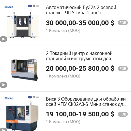
Автоматический By32s 2 осевой
станок с ЧПУ типа "Ганг" с
функциями токарной обработки,
30 000,00
-
35 000,00
$
фрезерования и сверления
FOB
1 Комплект
(MOQ)
2 Токарный центр с наклонной
станиной и инструментом для
шпинделя CNC
20 000,00
-
25 800,00
$
FOB
1 Комплект
(MOQ)
Биск 3 Оборудование для обработки
осей ЧПУ Ck32A3-S Мини станок для
обработки металлических деталей
19 100,00
-
19 500,00
$
FOB
1 Комплект
(MOQ)