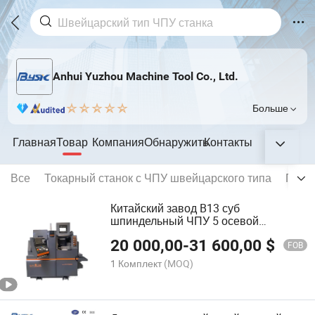
Anhui Yuzhou Machine Tool Co., Ltd.
Больше
Главная
Товар
Компания
Обнаружить
Контакты
Все
Токарный станок с ЧПУ швейцарского типа
Преци
Китайский завод B13 суб
шпиндельный ЧПУ 5 осевой
швейцарский токарный станок
20 000,00
-
31 600,00
$
FOB
1 Комплект
(MOQ)