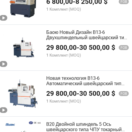
6 800,00
-
8 250,00
$
FOB
1 Комплект
(MOQ)
Баою Новый Дизайн B13-6
Двухшпиндельный швейцарский тип
ЧПУ станок
29 800,00
-
30 500,00
$
FOB
1 Комплект
(MOQ)
Новая технология B13-6
Автоматический швейцарский тип
ЧПУ токарный станок для обработки
29 800,00
-
30 500,00
$
SUS
FOB
1 Комплект
(MOQ)
B20 Двойной шпиндель 5 Ось
швейцарского типа ЧПУ токарный