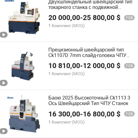
Двухшпиндельный швейцарский тип
токарного станка с подвижной
бабкой B07 Токарный станок с
20 000,00
-
25 800,00
$
подшипником типа суб шпиндель
FOB
1 Комплект
(MOQ)
Прецизионный швейцарский тип
Ck1107D 7mm слайд-головка ЧПУ
токарный станок
10 810,00
-
12 000,00
$
FOB
1 Комплект
(MOQ)
Баою 2025 Высокоточный Ck1113 3
Ось Швейцарский Тип ЧПУ Станок
16 300,00
-
16 800,00
$
FOB
1 Комплект
(MOQ)