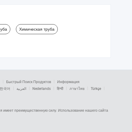
руба
Химическая труба
Быстрый Поиск Продуктов
Информация
한국어
العربية
Nederlands
हिन्दी
ภาษาไทย
Türkçe
сия имеет преимущественную силу. Использование нашего сайта