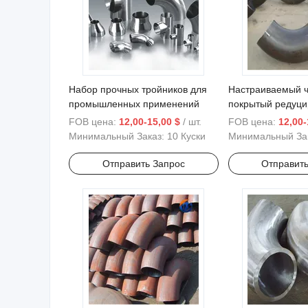
Набор прочных тройников для
Настраиваемый 
промышленных применений
покрытый редуц
тройник набор т
FOB цена:
12,00-15,00 $
/ шт.
FOB цена:
12,00-
фитингов
Минимальный Заказ:
10 Куски
Минимальный За
Отправить Запрос
Отправить