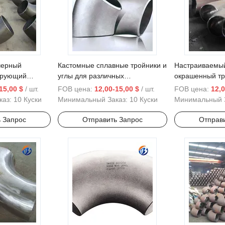
черный
Кастомные сплавные тройники и
Настраиваемы
ирующий
углы для различных
окрашенный тр
рубных
применений
уменьшением 
15,00 $
/ шт.
FOB цена:
12,00-15,00 $
/ шт.
FOB цена:
12,0
промышленног
каз:
10 Куски
Минимальный Заказ:
10 Куски
Минимальный 
 Запрос
Отправить Запрос
Отправ