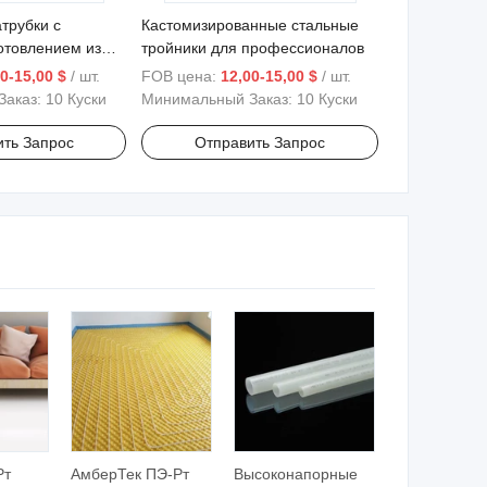
трубки с
Кастомизированные стальные
отовлением из
тройники для профессионалов
 изготавливают по
0-15,00 $
/ шт.
FOB цена:
12,00-15,00 $
/ шт.
Заказ:
10 Куски
Минимальный Заказ:
10 Куски
ить Запрос
Отправить Запрос
Рт
АмберТек ПЭ-Рт
Высоконапорные