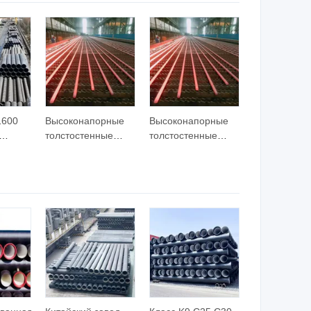
руб
1600
Высоконапорные
Высоконапорные
толстостенные
толстостенные
тонкостенные
тонкостенные
бесшовные
бесшовные
альная
стальные трубы
стальные трубы
 Длина
для
для
m/28m
транспортировки
транспортировки
ния и
жидкостей,
жидкостей,
в
конструкций,
конструкций,
котлов, нефтяного
котлов, нефтяного
уба
крекинга
крекинга