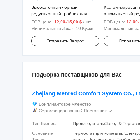
Высокоточный черный
Кастомизирован
редукционный тройник для
алюминиевый ре
трубопроводных фитингов
тройник для труб
FOB цена:
12,00-15,00 $
/ шт.
FOB цена:
12,00-
аксессуаров
Минимальный Заказ:
10 Куски
Минимальный За
Отправить Запрос
Отправить
Подборка поставщиков для Вас
Zhejiang Menred Comfort System Co., L
Бриллиантовое Членство
Сертифицированный Поставщик

Тип Бизнеса:
Производитель/Завод & Торгов
Основные
Термостат для комнаты; Электр
Товары:
привод; Коллекторы; Трубопров