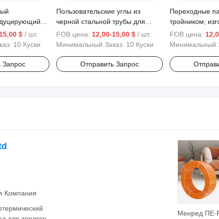
ный
Пользовательские углы из
Переходные па
дуцирующий
черной стальной трубы для
тройником, изг
ных
надежного обслуживания
черного цвета,
15,00 $
/ шт.
FOB цена:
12,00-15,00 $
/ шт.
FOB цена:
12,0
заказу OEM
каз:
10 Куски
Минимальный Заказ:
10 Куски
Минимальный 
 Запрос
Отправить Запрос
Отправ
td
ая Компания
отермический
Менред ПЕ-
од для теплого