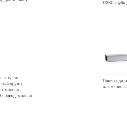
ПЭКС труба 
эффективны
решений по
теплому пол
я катушка,
Производите
вый пруток,
алюминиевы
ст, медная
систем
й провод, медная
катализаторо
глушителей,
трехходовых
выпускных
коллекторов