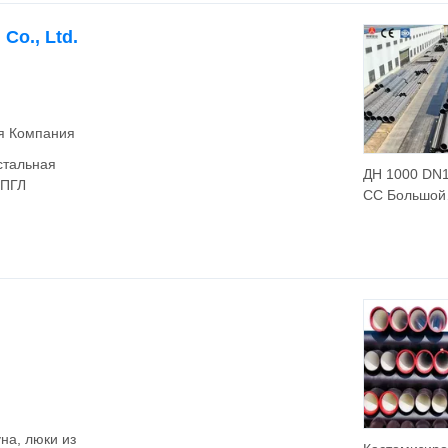
выхлопных т
Co., Ltd.
ая Компания
 стальная
ДН 1000 DN
ППГЛ
СС Большой
Диаметр
Спирально-
Сварная Ст
SSAW Труба
18m/20m/24
для Углубле
Фундаменто
Углеродная
Стальная Тр
на, люки из