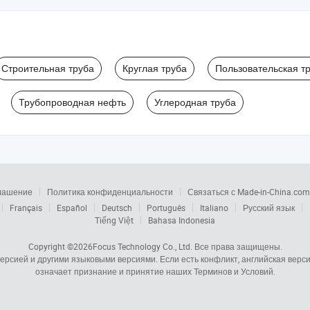
Строительная труба
Круглая труба
Пользовательская т
Трубопроводная нефть
Углеродная труба
глашение
Политика конфиденциальности
Связаться с Made-in-China.com
Français
Español
Deutsch
Português
Italiano
Русский язык
Tiếng Việt
Bahasa Indonesia
Copyright ©2026
Focus Technology Co., Ltd.
Все права защищены.
 версией и другими языковыми версиями. Если есть конфликт, английская вер
означает признание и принятие наших Терминов и Условий.