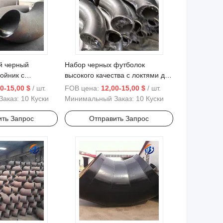
й черный
Набор черных футболок
ойник с
высокого качества с локтями для
для
трубных фитингов
0-15,00 $
/ шт.
FOB цена:
12,00-15,00 $
/ шт.
о использования
Заказ:
10 Куски
Минимальный Заказ:
10 Куски
ить Запрос
Отправить Запрос