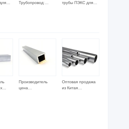
для
Трубопровод:
трубы ПЭКС для
х
Графика 3D Дизайн
систем солнечного
для Теплового
отопления
у
Превосходства
ль
Производитель
Оптовая продажа
х
цена
из Китая
изолированный
отделочных
в,
кондиционер
материалов по
медный
низкой цене
алюминиевый
алюминиевый
трубопровод
трубопровод
 и