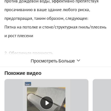
против дождевой воды, эффективно препятствуя 
просачиванию в ваше здание любого риска, 
предотвращая, таким образом, следующее: 
Пятна на потолке и стене/структурная гниль/плесень 
и рост плесени 
2. Обеспечьте прочность 
Просмотреть Больше
Продлите срок службы кровли! Защита от влаги 
необходима для защиты от повреждения, так как 
Похожие видео
крыша и лежащая в ее основе конструкция 
выдерживают испытание временем. 
3. Поддерживайте эффективность изоляции 