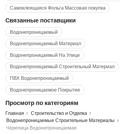
Оставайтесь впереди благодаря современным 
Самоклеящаяся Фольга Массовая покупка
стандартам безопасности! Наши кровельные 
Связанные поставщики
решения соответствуют строительным нормам и 
Водонепроницаемый
превосходят их, обеспечивая безопасность и 
Водонепроницаемый Материал
спокойствие благодаря прочной 
Водонепроницаемый На Улице
водонепроницаемой системе. 
Водонепроницаемый Строительный Материал
Хотите ли вы получить простую схему, которая 
ПВХ Водонепроницаемый
наглядно иллюстрирует оригинальные слои 
Водонепроницаемое Покрытие
водоотталкивой кровли и их совместную работу для 
Просмотр по категориям
оптимальной защиты? 
Главная
Строительство и Отделка
Водонепроницаемые Строительные Материалы
Водонепроницаемое нижнее белье
Стиль
Американский стандарт
Название продукта
Марка
BuildEx
Цвет
Черный, серый, зеленый и пользовательский
Черепица Водонепроницаемая
Текстура
Полипропилен
Китая
Место установки прибора