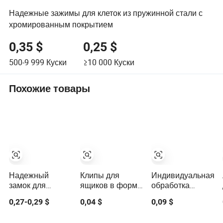
Надежные зажимы для клеток из пружинной стали с
хромированным покрытием
0,35 $
0,25 $
500-9 999
Куски
≥10 000
Куски
Похожие товары
Надежный
Клипы для
Индивидуальная
замок для
ящиков в форме
обработка
ящиков -
V из углеродной
листового
0,27-0,29 $
0,04 $
0,09 $
прочное и
стали,
металла
надежное
изготовление
пружинный