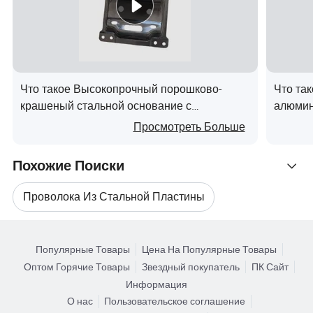
Что такое Высокопрочный порошково-
Что та
крашеный стальной основание с
алюмин
антикоррозийным покрытием для
углеро
Просмотреть Больше
машинных изделий
металл
Похожие Поиски
Проволока Из Стальной Пластины
Связанные Категории
Промышленный Ящик
Популярные Товары
Цена На Популярные Товары
Поиск по Категориям
Оптом Горячие Товары
Звездный покупатель
ПК Сайт
Нержавеющая Стальная Клетка
Информация
О нас
Пользовательское соглашение
Автомобильный Ящик
Клетка Для Опороса