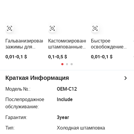
решение для
листового
зажим для
хранения
металла,
контейнера
крепежные
элементы
Гальванизированные
Кастомизированные
Быстрое
зажимы для
штампованные
освобождение
ящиков,
пружинные
защелки
0,01-0,1 $
0,1-0,5 $
0,01-0,1 $
используемые
зажимы для
стандартного
для импорта,
надежной
OEM
перерабатываемые
упаковки
индивидуального
зажимы для
деревянных
изготовления
Краткая Информация
ящиков
ящиков
листового
металла
Модель №.:
OEM-C12
пружинного
Послепродажное
Include
удерживающего
зажима для
обслуживание:
ящиков
Гарантия:
3year
Тип:
Холодная штамповка