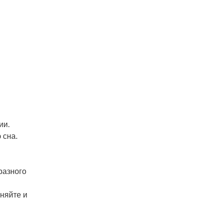
ии.
 сна.
разного
няйте и