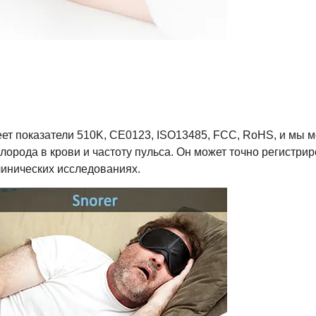
еет показатели 510K, CE0123, ISO13485, FCC, RoHS, и мы 
орода в крови и частоту пульса. Он может точно регистрир
линических исследованиях.