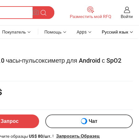
Войти
Разместить мой RFQ
Покупатель
Помощь
Apps
Русский язык
0 часы-пульсоксиметр для Android с SpO2
$
 Запрос
Чат
учите образцы
!
Запросить Образец
US$ 80/шт.