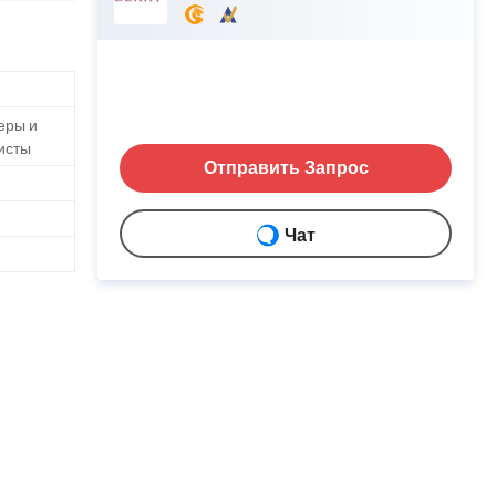
еры и
исты
Отправить Запрос
Чат