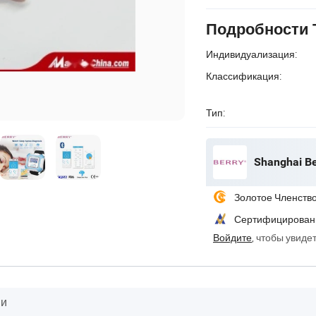
Подробности 
Индивидуализация:
Классификация:
Тип:
Shanghai Ber
Золотое Членств
Сертифицирован
Войдите
, чтобы увиде
ии