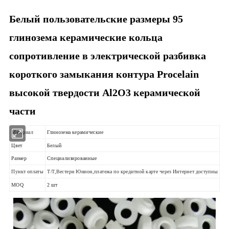
Белый пользовательские размеры 95
глинозема керамические кольца
сопротивление в электрической разбивка
короткого замыкания контура Procelain
высокой твердости Al2O3 керамической
части
Материал
Глинозема керамические
Цвет
Белый
Размер
Специализированные
Пункт оплаты
T/T,Вестерн Юнион,платежа по кредитной карте через Интернет доступны
MOQ
2 шт