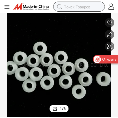
Открыть
1
/
6