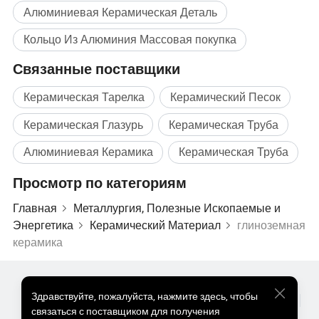
8). Высокая жесткость
Алюминиевая Керамическая Деталь
Кольцо Из Алюминия Массовая покупка
Связанные поставщики
Керамическая Тарелка
Керамический Песок
Керамическая Глазурь
Керамическая Труба
Алюминиевая Керамика
Керамическая Труба
Просмотр по категориям
Главная
Металлургия, Полезные Ископаемые и
Энергетика
Керамический Материал
глиноземная
керамика
Популярные Товары
Цена На Популярные Товары
Здравствуйте
,
пожалуйста, нажмите здесь, чтобы
Оптом Горячие Товары
Звездный покупатель
ПК Сайт
связаться с поставщиком для получения
96 %,99,6% глинозема свойства
Информация