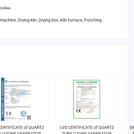
ройка
machine, Drying kiln, Drying box, Kiln furnace, Punching
ERTIFICATE of QUARTZ
LVD CERTIFICATE of QUARTZ
E
E OZONE GENERATOR
TUBE OZONE GENERATOR