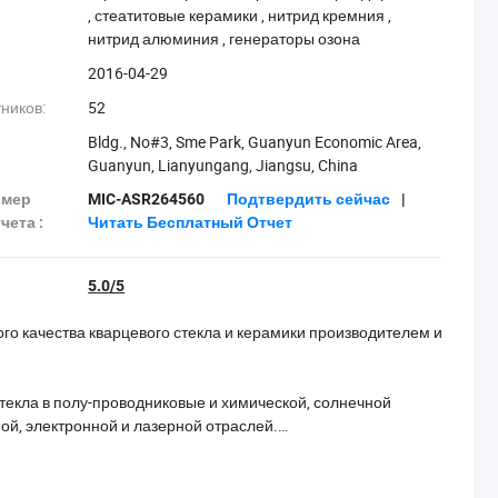
,
‪стеатитовые керамики‬
,
‪нитрид кремния‬
,
‪нитрид алюминия‬
,
‪генераторы озона‬
2016-04-29
ников:
52
Bldg., No#3, Sme Park, Guanyun Economic Area,
Guanyun, Lianyungang, Jiangsu, China
омер
MIC-ASR264560
Подтвердить сейчас
|
чета :
Читать Бесплатный Отчет
5.0/5
го качества кварцевого стекла и керамики производителем и
стекла в полу-проводниковые и химической, солнечной
ной, электронной и лазерной отраслей.
ана на наборе прослушивание и понимание наших
его бизнеса - это ключ к нашему росту.