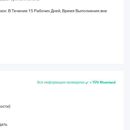
зон: В Течение 15 Рабочих Дней, Время Выполнения вне
Вся информация проверена
к
TÜV Rheinland
ости)
дать