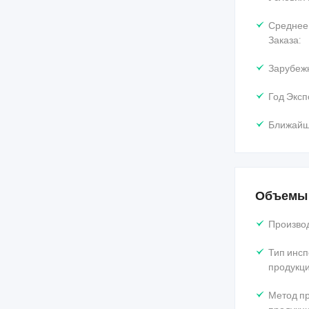
Среднее
Заказа:
Зарубеж
Год Эксп
Ближайш
Объемы 
Произво
Тип инсп
продукци
Метод пр