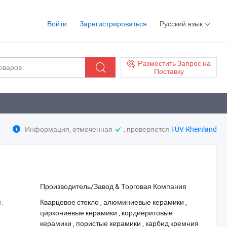
Войти
Зарегистрироваться
Русский язык
Разместить Запрос на
Поставку
Информация, отмеченная
, проверяется
TÜV Rheinland
Производитель/Завод & Торговая Компания
:
‪Кварцевое стекло‬
,
‪алюминиевые керамики‬
,
‪циркониевые керамики‬
,
‪кордиеритовые
керамики‬
,
‪пористые керамики‬
,
‪карбид кремния‬