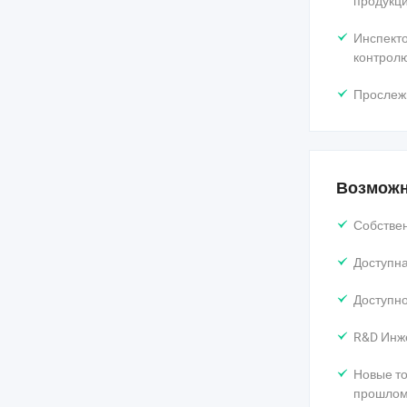
продукци
Инспект
контролю
Прослеж
Возможн
Собстве
Доступна
Доступн
R&D Инж
Новые т
прошлом 