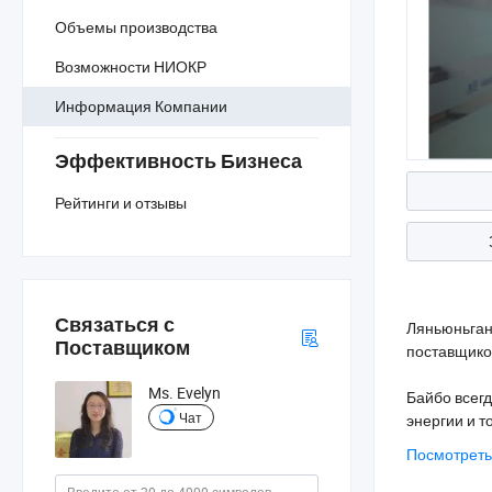
Объемы производства
Возможности НИОКР
Информация Компании
Эффективность Бизнеса
Рейтинги и отзывы
Связаться с
Ляньюньган 
Поставщиком
поставщиком
Ms. Evelyn
Байбо всегд
Чат
энергии и т
Посмотреть
Мы не толь
требований 