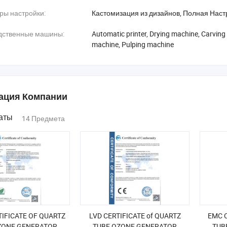
ры настройки:
Кастомизация из дизайнов, Полная Наст
дственные машины:
Automatic printer, Drying machine, Carving 
machine, Pulping machine
ция Компании
аты
14 Предмета
IFICATE OF QUARTZ
LVD CERTIFICATE of QUARTZ
EMC C
ZONE GENERATOR
TUBE OZONE GENERATOR
TUB