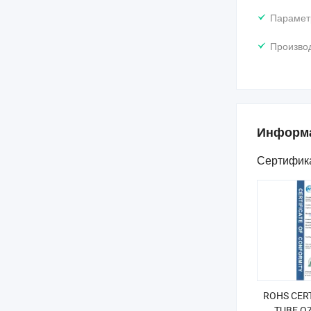
Парамет
Произво
Информа
Сертифик
ROHS CERT
TUBE O