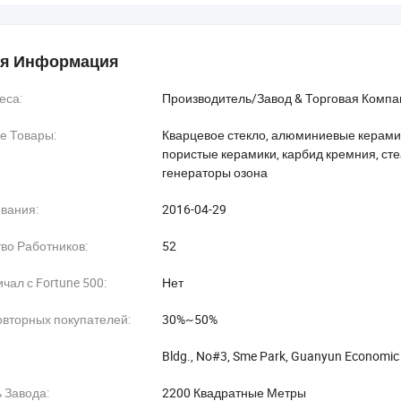
ажно для нас является поддержание в бизнес, наше неотъемлемое с
м, поставщикам и клиентам.
я Информация
ые электрические характеристики тонкой керамики используются в 
еса:
Производитель/Завод & Торговая Компа
ррозии является полезным в насосы сопел и детали клапана, и их в
ерамических деталей двигателя.
е Товары:
Кварцевое стекло, алюминиевые керами
пористые керамики, карбид кремния, ст
ию с помощью современных керамические и металлические, с высоко
генераторы озона
носостойкость и сопротивление коррозии, кислот и щелочей сопротив
немагнитных, хорошей химической стабильности и отличную произво
вания:
2016-04-29
кого материала не до.
во Работников:
52
мы были экспортированы наши товары в более чем 100 странах, и бо
алее.
чал с Fortune 500:
Нет
вторных покупателей:
30%~50%
Bldg., No#3, Sme Park, Guanyun Economic 
 Завода:
2200 Квадратные Метры