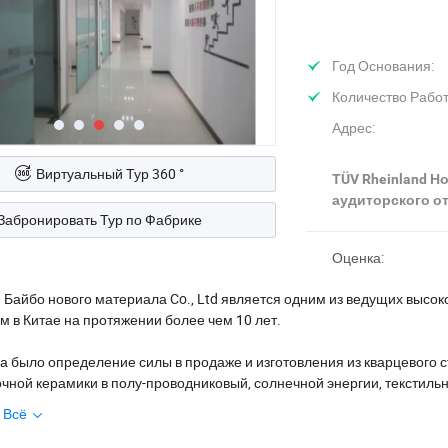
Год Основания:
Количество Работ
Адрес:
Виртуальный Тур 360 °
TÜV Rheinland Н
аудиторского от
Забронировать Тур по Фабрике
Оценка:
Байбо нового материала Co., Ltd является одним из ведущих высоко
 в Китае на протяжении более чем 10 лет.
а было определение силы в продаже и изготовления из кварцевого 
очной керамики в полу-проводниковый, солнечной энергии, текстиль
 Всё
ко освоили технологию изготовления, наша сила всегда была основ
заказчика и ожидания. Непрерывное улучшение во всех областях наш