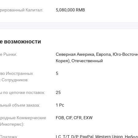
рированный Капитал:
5,080,000 RMB
е возможности
е Рынки:
Северная Америка, Европа, Юго-Восточн
Корея), Отечественный
тво Иностранных
5
 Сотрудников:
 по цепочке поставок:
25
ьный объем заказа:
1 Pc
родные Коммерческие
FOB, CIF, CFR, EXW
Инкотермс):
Платежа:
LC, T/T, D/P, PayPal, Western Union, Не