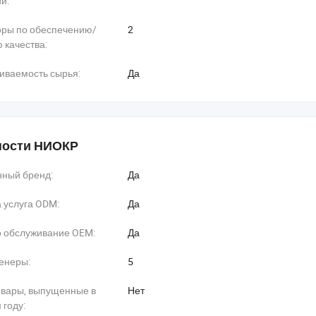
и:
оры по обеспечению/
2
 качества:
иваемость сырья:
Да
ости НИОКР
нный бренд:
Да
 услуга ODM:
Да
о обслуживание OEM:
Да
енеры:
5
овары, выпущенные в
Нет
году: