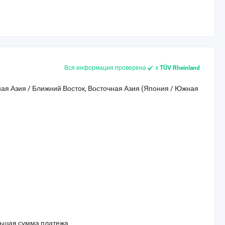
Вся информация проверена
к
TÜV Rheinland
ая Азия / Ближний Восток, Восточная Азия (Япония / Южная
большая сумма платежа