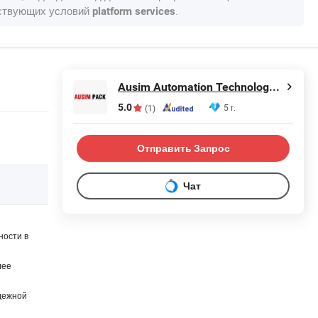
тствующих условий
.
platform services
Ausim Automation Technology (Shanghai) Co., Ltd.
5.0
5 г.
(1)
Отправить Запрос
Чат
ности в
лее
дежной