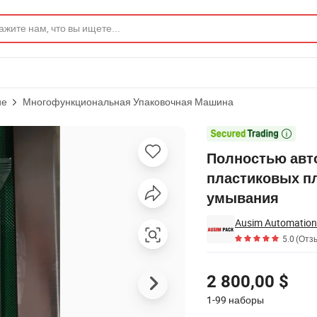
ие
Многофункциональная Упаковочная Машина
шина для пластиковых пленок для зубных щеток и мыла для умыва

Полностью авт
пластиковых п
умывания
5.0
(Отзы
Цены
2 800,00 $
1-99
наборы
Связаться с Поставщик