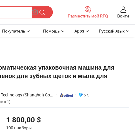
Войти
Разместить мой RFQ
Покупатель
Помощь
Apps
Русский язык
ния
оматическая упаковочная машина для
ленок для зубных щеток и мыла для
Ausim Automation Technology (Shanghai) Co., Ltd.
5 г.
в о 1)
1 800,00 $
100+
наборы
ом