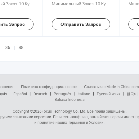
м, черном,
черном и белом цветах,
черн
й Заказ:
10 Куски
Минимальный Заказ:
10 Куски
Мини
отом цветах,
изготовленного из железа с
цвета
ый из железа с
хромированным покрытием
желе
нным покрытием
для подвешивания
покр
ить Запрос
Отправить Запрос
ы магазина
выставочных предметов на
подв
борту
на с
демо
36
48
глашение
Политика конфиденциальности
Связаться с Made-in-China.com
çais
Español
Deutsch
Português
Italiano
Русский язык
한국어
Bahasa Indonesia
Copyright ©2026
Focus Technology Co., Ltd.
Все права защищены.
 другими языковыми версиями. Если есть конфликт, английская версия имеет
и принятие наших Терминов и Условий.