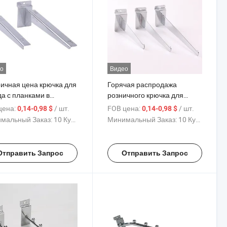
о
Видео
ичная цена крючка для
Горячая распродажа
да с планками в
розничного крючка для
бристом, черном,
слатвена в серебристом,
цена:
/ шт.
FOB цена:
/ шт.
0,14-0,98 $
0,14-0,98 $
том и белом цветах с
черном, белом и золотом
мальный Заказ:
10 Куски
Минимальный Заказ:
10 Куски
оской, изготовленного
цветах, изготовленного из
елеза с хромированным
железа с хромированным
ытием для различных
покрытием для
Отправить Запрос
Отправить Запрос
в магазинов
демонстрации товаров в
магазине и поддержки
стеклянных и деревянных
панелей