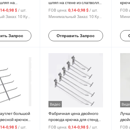
 шляп на
шляп на стене из слатволла
крюч
черном, золотом,
в серебристом, черном,
черн
/ шт.
FOB цена:
/ шт.
FOB 
,14-0,98 $
0,14-0,98 $
 и белом цветах,
золотом и белом цветах,
сере
й Заказ:
10 Куски
Минимальный Заказ:
10 Куски
Мини
ый из железа с
изготовленный из железа с
изго
нным покрытием
хромированным покрытием
хром
ивания на
для подвешивания на
для 
ить Запрос
Отправить Запрос
ске
торцевой панели
слот
демо
Видео
Виде
аутлет большой
Фабричная цена двойного
Лучш
двесной крючок
провода крючка для стенда
двой
а в
в серебристом, золотом,
слат
/ шт.
FOB цена:
/ шт.
FOB 
,14-0,98 $
0,14-0,98 $