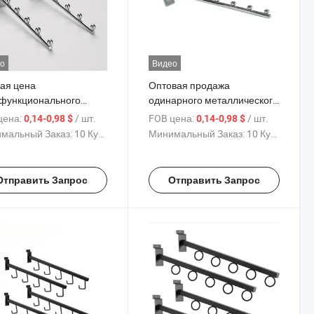
о
Видео
ая цена
Оптовая продажа
функционального
одинарного металлического
ка для слатволн в
крючка для слатволн в
цена:
/ шт.
FOB цена:
/ шт.
0,14-0,98 $
0,14-0,98 $
ом, золотом,
золотом, серебряном,
мальный Заказ:
10 Куски
Минимальный Заказ:
10 Куски
бряном и белом цветах
черном и белом цветах с
таллическим шариком,
стальной шариковой
товленного из
головкой, изготовленного из
Отправить Запрос
Отправить Запрос
кованного железа для
оцинкованного железа для
ешивания товаров на
подвешивания предметов
овых досках
на слатборде