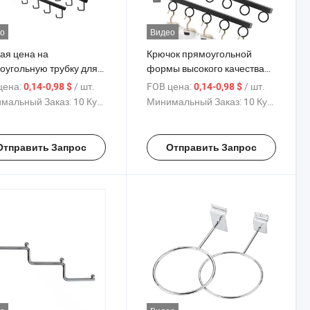
о
Видео
ая цена на
Крючок прямоугольной
оугольную трубку для
формы высокого качества
ссуаров на слатволле в
черного, золотого,
цена:
/ шт.
FOB цена:
/ шт.
0,14-0,98 $
0,14-0,98 $
ом, золотом,
серебряного и белого цвета
мальный Заказ:
10 Куски
Минимальный Заказ:
10 Куски
бряном и белом цветах
с 5 петлями, изготовленный
рючками,
из оцинкованного железа
товленными из
для подвешивания
Отправить Запрос
Отправить Запрос
кованного железа для
предметов на панели
ешивания предметов
слатволл
лот-панели для
нстрации