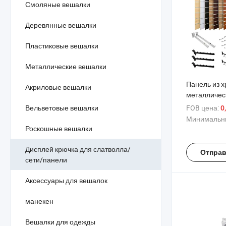
Смоляные вешалки
Деревянные вешалки
Пластиковые вешалки
Металлические вешалки
Панель из 
Акриловые вешалки
металличес
для креплен
Вельветовые вешалки
FOB цена:
0
крючки для 
Минимальны
для аксесс
Роскошные вешалки
супермарке
отображени
Дисплей крючка для слатволла/
Отправ
стена, двой
сети/панели
линия
Аксессуары для вешалок
манекен
Вешалки для одежды