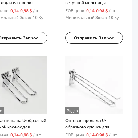
ок для слатвола в
ветряной мельницы
ом, золотом,
настенный крючок в
цена:
/ шт.
FOB цена:
/ шт.
0,14-0,98 $
0,14-0,98 $
бряном и белом цветах,
серебристом, черном,
мальный Заказ:
10 Куски
Минимальный Заказ:
10 Куски
товленный из железа с
золотом и белом цветах,
ированным покрытием
изготовленный из железа с
подвешивания на
хромированным покрытием
Отправить Запрос
Отправить Запрос
овой доске для
для подвешивания на
нстрации шляп
слатвальной панели
о
Видео
ая цена на U-образный
Оптовая продажа U-
ной крючок для
образного крючка для
вола в серебристом,
стенда с тремя линиями в
цена:
/ шт.
FOB цена:
/ шт.
0,14-0,98 $
0,14-0,98 $