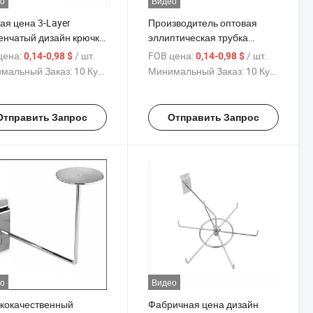
о
Видео
ая цена 3-Layer
Производитель оптовая
енчатый дизайн крючка
эллиптическая трубка
слатвола в черном,
крючок для слатвола в
цена:
/ шт.
FOB цена:
/ шт.
0,14-0,98 $
0,14-0,98 $
м, золотом,
серебре, золоте, черном и
мальный Заказ:
10 Куски
Минимальный Заказ:
10 Куски
бряном цветах с
белом цветах,
ллическим шариком,
изготовленный из железа с
товленный из железа с
электропокрытием для
Отправить Запрос
Отправить Запрос
ированным покрытием
подвешивания на
подвешивания
гребенчатой панели для
метов на борту
демонстрации футбольных
мячей
о
Видео
кокачественный
Фабричная цена дизайн