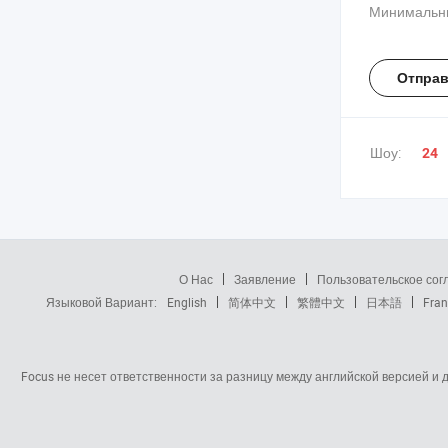
серебристо
Минимальны
белом и зол
изготовленн
хромирова
Отправ
для витрин
Шоу:
24
О Нас
Заявление
Пользовательское со
Языковой Вариант:
English
简体中文
繁體中文
日本語
Fran
Focus не несет ответственности за разницу между английской версией и