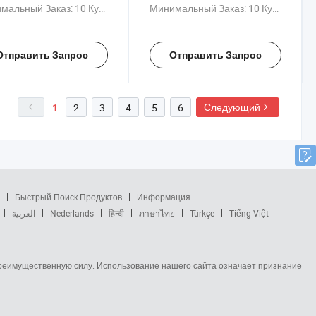
ом, белом и золотом
серебристом, черном,
мальный Заказ:
10 Куски
Минимальный Заказ:
10 Куски
х, изготовленный из
золотом и белом цветах,
за с хромированным
изготовленного из железа с
ытием для
хромированным покрытием
Отправить Запрос
Отправить Запрос
ешивания предметов
для подвешивания
тенде для
предметов на борту
нстрации
Следующий
1
2
3
4
5
6
Быстрый Поиск Продуктов
Информация
العربية
Nederlands
हिन्दी
ภาษาไทย
Türkçe
Tiếng Việt
 преимущественную силу. Использование нашего сайта означает признание