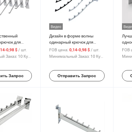
Видео
Виде
ственный
Дизайн в форме волны
Лучш
крючок для
одинарный крючок для
одно
анками в
слатвола черного, золотого,
крюч
/ шт.
FOB цена:
/ шт.
FOB 
,14-0,98 $
0,14-0,98 $
еребряном,
серебряного и белого
черн
й Заказ:
10 Куски
Минимальный Заказ:
10 Куски
Мини
лом цветах,
цветов с металлическим
сере
ый из железа с
шариком, изготовленный из
с ме
нным покрытием
оцинкованного железа для
изго
ить Запрос
Отправить Запрос
ивания
подвешивания на слот-
оцин
на борту
досках для отображения
подв
товаров
слот