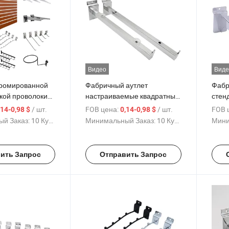
Видео
Виде
хромированной
Фабричный аутлет
Фабр
кой проволоки
настраиваемые квадратные
стен
ия на стене,
трубки для стендов с
сере
/ шт.
FOB цена:
/ шт.
FOB 
,14-0,98 $
0,14-0,98 $
слайтвола/сетки
крючками в серебристом,
золо
й Заказ:
10 Куски
Минимальный Заказ:
10 Куски
Мини
уаров
черном, белом и золотом
прис
тов, настенное
цветах с присоской,
из ж
е, решетчатая
изготовленные из железа с
покр
ить Запрос
Отправить Запрос
ная и одиночная
хромированным покрытием
типо
для магазина