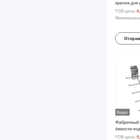
крючок для
слатвене в 
FOB цена:
0
серебряном
Минимальны
изготовленн
хромирова
для подвеш
Отправ
слотовой до
Видео
Фабричный 
ёмкости по
для слатвол
FOB цена:
0