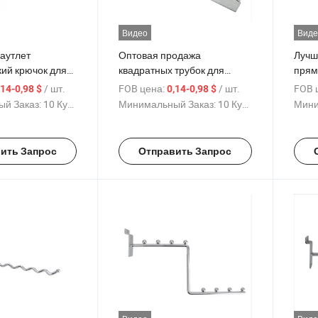
Видео
Виде
аутлет
Оптовая продажа
Лучш
кий крючок для
квадратных трубок для
прям
черном, золотом,
слатвена в черном, золотом,
аксе
/ шт.
FOB цена:
/ шт.
FOB 
,14-0,98 $
0,14-0,98 $
 и белом цветах
белом и серебряном цветах
черн
й Заказ:
10 Куски
Минимальный Заказ:
10 Куски
Мини
 шариком,
с гвоздями, изготовленных
сере
ный из
из оцинкованного железа
с 5 к
ого железа для
для подвешивания
изго
ить Запрос
Отправить Запрос
ия предметов
предметов на борту
оцин
ке для
подв
ции
на с
демо