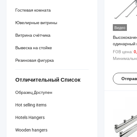
Гостевая комната
Ювелирные витрины
Видео
Витрина счётчика
Высококаче
одинарный 
Вывеска на стойке
стенда с пл
FOB цена:
0
золотом, с
Минимальны
Резиновая фигурка
черном и бе
изготовленн
хромирова
Отправ
Отличительный Список
для подвеш
предметов 
Образец Доступен
Hot selling items
Hotels Hangers
Wooden hangers