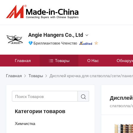
Angie Hangers Co., Ltd
Бриллиантовое Членство
Главная
Товары
О Нас
Обнару
Главная
Товары
Дисплей крючка для слатволла/сети/пане
Дисплей
слатволла/
Категории товаров
Химчистка