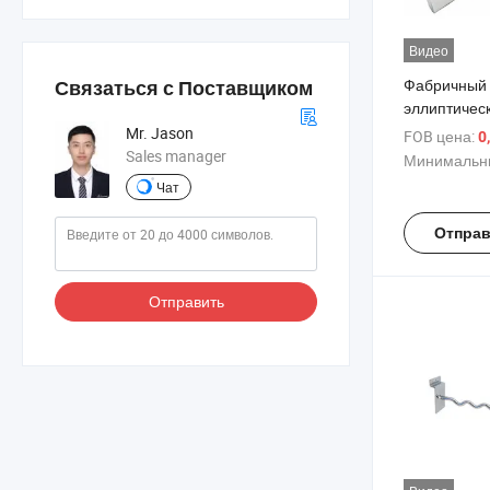
Видео
Фабричный 
Связаться с Поставщиком
эллиптичес
слатвола в 
Mr. Jason
FOB цена:
0
серебряном
Sales manager
Минимальны
с стальным
Чат
изготовлен
оцинкованн
Отправ
подвешиван
на слот-дос
демонстра
Отправить