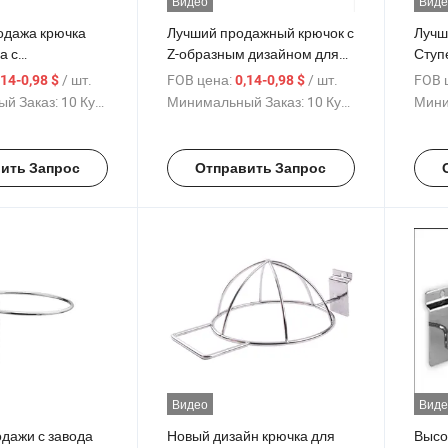
Видео
Виде
одажа крючка
Лучший продажный крючок с
Лучш
а с
Z-образным дизайном для
Ступ
ным дизайном
слат-стены в серебристом,
для 
/ шт.
FOB цена:
/ шт.
FOB 
,14-0,98 $
0,14-0,98 $
ровода в черном,
черном, золотом и белом
бело
й Заказ:
10 Куски
Минимальный Заказ:
10 Куски
Мини
еребряном и
цветах с металлическим
сере
х,
шариком, изготовленный из
мета
ого из
железа с хромированным
изго
ить Запрос
Отправить Запрос
ого железа для
покрытием для
хром
ия предметов
подвешивания предметов
для 
на борту
пред
Видео
Виде
дажи с завода
Новый дизайн крючка для
Высо