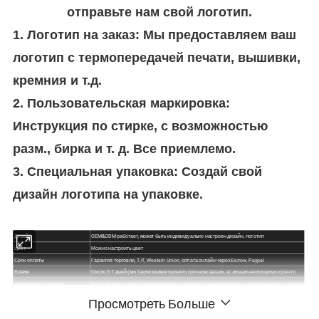
отправьте нам свой логотип.
1. Логотип на заказ: Мы предоставляем ваш
логотип с термопередачей печати, вышивки,
кремния и т.д.
2. Пользовательская маркировка:
Инструкция по стирке, с возможностью
разм., бирка и т. д. Все приемлемо.
3. Специальная упаковка: Создай свой
дизайн логотипа на упаковке.
Дизайн
OEM&ODM работает, может быть индивидуально настроен дизайн, логотип
Цвет
Можно настроить цвет
Срок оплаты
Гарантия торговли, T/T, Western Union, оплата онлайн через Escrow, Paypal
Время
Около 3-7 дней (мы также можем принять срочные заказы, если вам необходимо ургентл
Сведения о упаковке
Стандартная заводская упаковка или индивидуальная упаковка, а затем внешняя упаковка
Производственных мощностей
10000 штук в месяц
Просмотреть Больше
MOQ
5 штуки на дизайн, смешанный заказ в порядке, чем больше вы заказывайте, дешевле