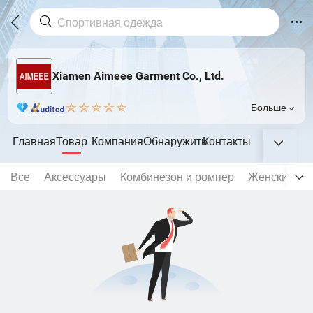
Xiamen Aimeee Garment Co., Ltd.
Больше
Главная
Товар
Компания
Обнаружить
Контакты
Все
Аксессуары
Комбинезон и ромпер
Женский бе